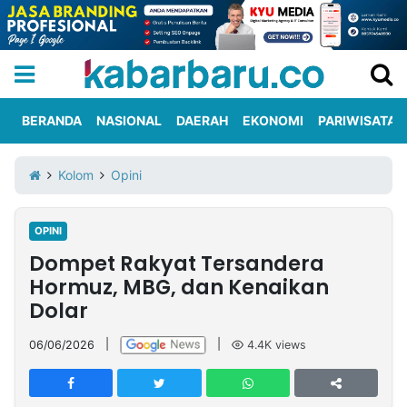
BERANDA
NASIONAL
DAERAH
EKONOMI
PARIWISATA
Informasi
KabarbaruTV
Kirim
Tentang
Kolom
Opini
Iklan
Berita
Kami
OPINI
Berita
Dompet Rakyat Tersandera
Nasional
International
Olahraga
Entertainment
Daerah
Pariwisata
Kuliner
Kolom
Hormuz, MBG, dan Kenaikan
Dolar
Network
06/06/2026
|
|
4.4K
views
PT
TREETAN