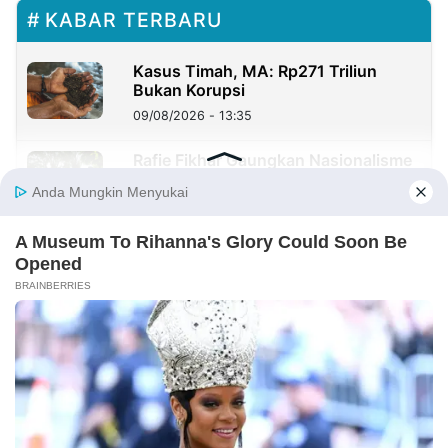
KABAR TERBARU
Kasus Timah, MA: Rp271 Triliun
Bukan Korupsi
09/08/2026 - 13:35
Rafie Fikhar Gaungkan Nasionalisme
dan Jiwa Patriot Alumni Astha
Hannas untuk Indonesia
09/08/2026 - 09:51
Skandal Bansos Beras PKH Rp200
Miliar, IAAC Desak KPK Tangkap
Rudy Tanoe
09/08/2026 - 08:57
Perawat Kesehatan Jiwa Gelar Cek
Kesehatan Gratis bagi Warga Kota
Sorong
09/08/2026 - 08:50