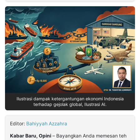
MULTIMEDIA
INDONESIA
Partner
Insight
Suara
Lens
Daily
Jalan
Idealita
Kita
Dinamikapost.com
Radar
Seedbacklink
NTB
Time
IDN
Jogja
Rakyat
News
Notice
Baru
Follow
Kabarbaru
Ilustrasi dampak ketergantungan ekonomi Indonesia
terhadap gejolak global, Ilustrasi AI.
Editor:
Bahiyyah Azzahra
Kabar Baru, Opini
– Bayangkan Anda memesan teh