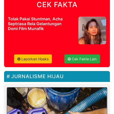
CEK FAKTA
Tolak Pakai Stuntman, Acha
Septriasa Rela Gelantungan
Demi Film Munafik
Laporkan Hoaks
Cek Fakta Lain
JURNALISME HIJAU