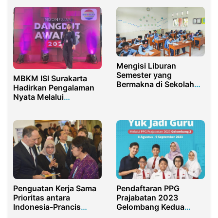
Pendidikan dan
Pelatihan
Mengisi Liburan
Semester yang
MBKM ISI Surakarta
Bermakna di Sekolah
Hadirkan Pengalaman
Ananda Mandiri
Nyata Melalui
Indonesia Dangdut
Award
Penguatan Kerja Sama
Pendaftaran PPG
Prioritas antara
Prajabatan 2023
Indonesia-Prancis
Gelombang Kedua
Melalui JWG ke-13
Sudah Dibuka