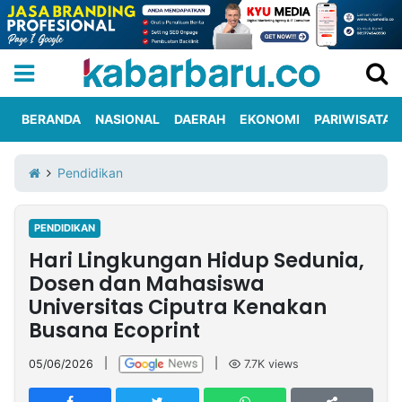
BERANDA
NASIONAL
DAERAH
EKONOMI
PARIWISATA
Informasi
KabarbaruTV
Kirim
Tentang
Pendidikan
Iklan
Berita
Kami
PENDIDIKAN
Berita
Hari Lingkungan Hidup Sedunia,
Nasional
International
Olahraga
Entertainment
Daerah
Pariwisata
Kuliner
Kolom
Dosen dan Mahasiswa
Universitas Ciputra Kenakan
Busana Ecoprint
Network
05/06/2026
|
|
7.7K
views
PT
TREETAN