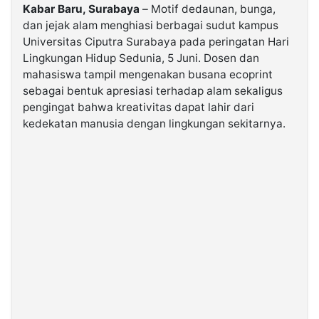
Kabar Baru, Surabaya
– Motif dedaunan, bunga,
dan jejak alam menghiasi berbagai sudut kampus
©
Universitas Ciputra Surabaya pada peringatan Hari
Kabarbaru.co
-
Lingkungan Hidup Sedunia, 5 Juni. Dosen dan
2026
mahasiswa tampil mengenakan busana ecoprint
sebagai bentuk apresiasi terhadap alam sekaligus
PT.
pengingat bahwa kreativitas dapat lahir dari
Kabarbaru
Media
kedekatan manusia dengan lingkungan sekitarnya.
Holding