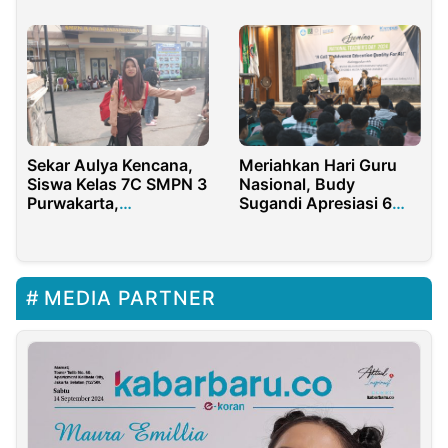
Sekar Aulya Kencana,
Meriahkan Hari Guru
Siswa Kelas 7C SMPN 3
Nasional, Budy
Purwakarta,
Sugandi Apresiasi 6
Terinspirasi dari
Program Prioritas
Pengalaman Berkesan
Kemendikdasmen
di Pramuka Blok
Wanakula
MEDIA PARTNER