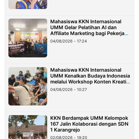
Mahasiswa KKN Internasional
UMM Gelar Pelatihan AI dan
Affiliate Marketing bagi Pekerja
Migran Indonesia di Taiwan
04/08/2026 - 17:24
Mahasiswa KKN Internasional
UMM Kenalkan Budaya Indonesia
melalui Workshop Konten Kreatif
di Taiwan
04/08/2026 - 10:27
KKN Berdampak UMM Kelompok
167 Jalin Kolaborasi dengan SDN
1 Karangrejo
02/08/2026 - 19:20