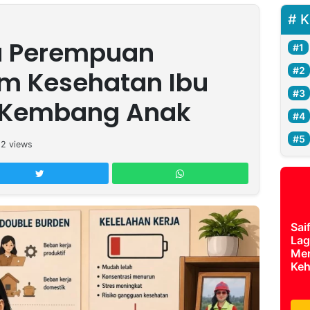
K
a Perempuan
m Kesehatan Ibu
 Kembang Anak
12
views
Sai
Lag
Mer
Keh