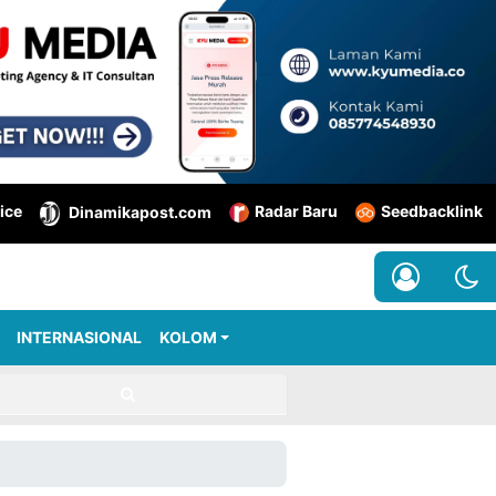
ice
Radar Baru
Seedbacklink
Dinamikapost.com
INTERNASIONAL
KOLOM