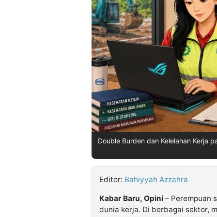
©
Kabarbaru.co
-
2026
PT.
Kabarbaru
Media
Holding
Double Burden dan Kelelahan Kerja 
Editor:
Bahiyyah Azzahra
Kabar Baru, Opini
– Perempuan sa
dunia kerja. Di berbagai sektor, m