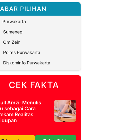
ABAR PILIHAN
Purwakarta
Sumenep
Om Zein
Polres Purwakarta
Diskominfo Purwakarta
CEK FAKTA
full Amzi: Menulis
u sebagai Cara
ekam Realitas
idupan