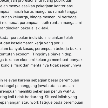
pekerjaan profesional di ruang publik dan
telah menyelesaikan pekerjaan kantor atau
empuan masih harus mengurus rumah tangga,
tuhan keluarga, hingga memenuhi berbagai
 ini membuat perempuan lebih rentan mengalami
andingkan pekerja laki-laki.
adar persoalan individu, melainkan telah
t dan keselamatan kerja yang perlu
Dalam banyak kasus, perempuan bekerja bukan
 tuntutan ekonomi. Tingginya biaya hidup,
gga tekanan ekonomi keluarga membuat banyak
 kondisi fisik dan mentalnya tidak sepenuhnya
akin relevan karena sebagian besar perempuan
al sebagai penanggung jawab utama urusan
erempuan memiliki pekerjaan penuh waktu,
ng kali tidak berkurang. Situasi inilah yang
epanjangan atau work fatigue pada perempuan