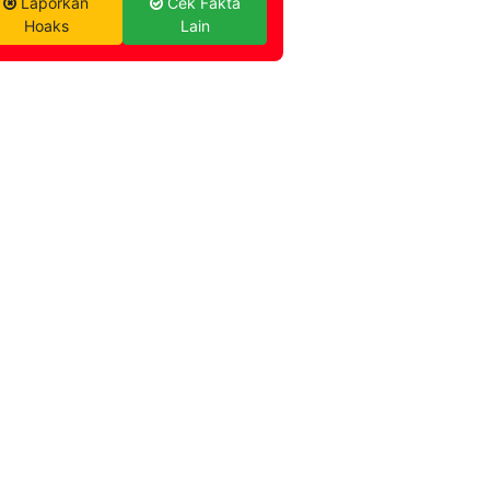
Laporkan
Cek Fakta
Hoaks
Lain