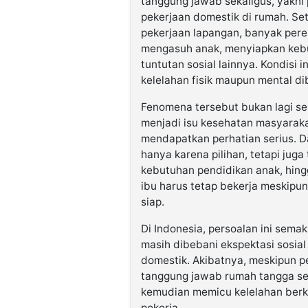
tanggung jawab sekaligus, yakni 
pekerjaan domestik di rumah. Se
pekerjaan lapangan, banyak per
mengasuh anak, menyiapkan kebu
tuntutan sosial lainnya. Kondisi
kelelahan fisik maupun mental dib
Fenomena tersebut bukan lagi sek
menjadi isu kesehatan masyaraka
mendapatkan perhatian serius. 
hanya karena pilihan, tetapi juga
kebutuhan pendidikan anak, hin
ibu harus tetap bekerja meskipun
siap.
Di Indonesia, persoalan ini sem
masih dibebani ekspektasi sosi
domestik. Akibatnya, meskipun p
tanggung jawab rumah tangga seri
kemudian memicu kelelahan berk
pekerja.