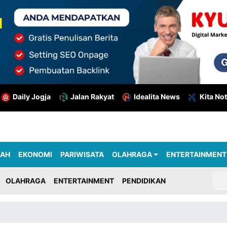
Daily Jogja
Jalan Rakyat
Idealita News
Kita Not
RAH
EKONOMI
PARIWISATA
OLAHRAGA
ENTERTAINMENT
OLAHRAGA
ENTERTAINMENT
PENDIDIKAN