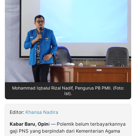
MULTIMEDIA
INDONESIA
Partner
Insight
Suara
Lens
Daily
Jalan
Idealita
Kita
Dinamikapost.com
Radar
Seedbacklink
NTB
Time
IDN
Jogja
Rakyat
News
Notice
Baru
Follow
Kabarbaru
Mohammad Iqbalul Rizal Nadif, Pengurus PB PMII. (Foto:
Ist).
Editor:
Khansa Nadira
Kabar Baru, Opin
i — Polemik belum terbayarkannya
gaji PNS yang berpindah dari Kementerian Agama