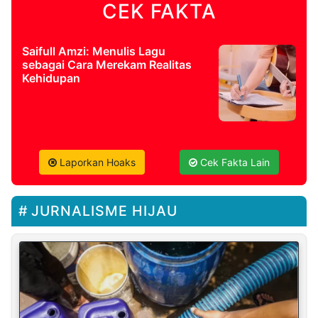
CEK FAKTA
Saifull Amzi: Menulis Lagu
sebagai Cara Merekam Realitas
Kehidupan
Laporkan Hoaks
Cek Fakta Lain
JURNALISME HIJAU