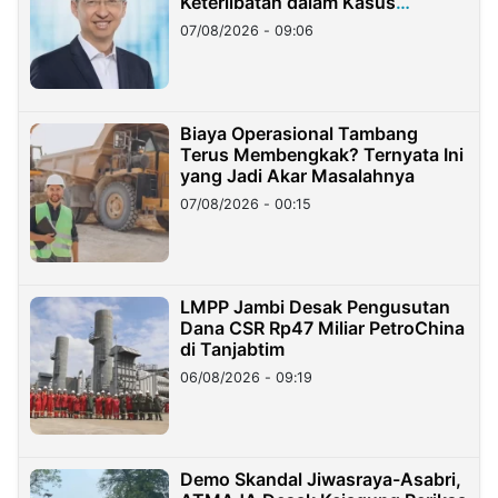
Keterlibatan dalam Kasus
Hilangnya Dana Nasabah Rp2,58
07/08/2026 - 09:06
Miliar
Biaya Operasional Tambang
Terus Membengkak? Ternyata Ini
yang Jadi Akar Masalahnya
07/08/2026 - 00:15
LMPP Jambi Desak Pengusutan
Dana CSR Rp47 Miliar PetroChina
di Tanjabtim
06/08/2026 - 09:19
Demo Skandal Jiwasraya-Asabri,