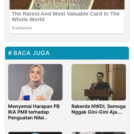
BACA JUGA
Menyemai Harapan PB
Rakerda NWDI, Semoga
IKA PMII terhadap
Nggak Gini-Gini Aja….
Penguatan Nilai
Keberagaman dan
Konsolidasi