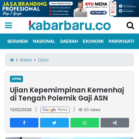
BERANDA
NASIONAL
DAERAH
EKONOMI
PARIWISATA
Informasi
KabarbaruTV
Kirim
Tentang
Kolom
Opini
Iklan
Berita
Kami
OPINI
Berita
Ujian Kepemimpinan Kemenhaj
Nasional
International
Olahraga
Entertainment
Daerah
Pariwisata
Kuliner
Kolom
di Tengah Polemik Gaji ASN
13/02/2026
|
|
20
views
Network
PT
TREETAN