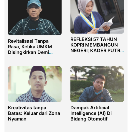
Kebangsaan
REFLEKSI 57 TAHUN
Revitalisasi Tanpa
KOPRI MEMBANGUN
Rasa, Ketika UMKM
NEGERI; KADER PUTRI
Disingkirkan Demi
HARUS CENDIKIA
Papan Proyek
Kreativitas tanpa
Dampak Artificial
Batas: Keluar dari Zona
Intelligence (AI) Di
Nyaman
Bidang Otomotif