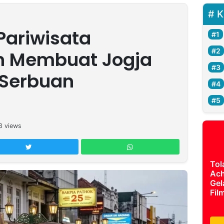
K
Pariwisata
an Membuat Jogja
Serbuan
3
views
Tol
Ach
Gel
Fil