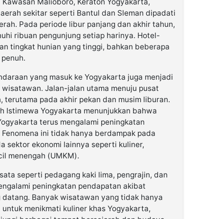
. Kawasan Malioboro, Keraton Yogyakarta,
daerah sekitar seperti Bantul dan Sleman dipadati
rah. Pada periode libur panjang dan akhir tahun,
hi ribuan pengunjung setiap harinya. Hotel-
kan tingkat hunian yang tinggi, bahkan beberapa
 penuh.
kendaraan yang masuk ke Yogyakarta juga menjadi
s wisatawan. Jalan-jalan utama menuju pusat
 terutama pada akhir pekan dan musim liburan.
rah Istimewa Yogyakarta menunjukkan bahwa
Yogyakarta terus mengalami peningkatan
 Fenomena ini tidak hanya berdampak pada
da sektor ekonomi lainnya seperti kuliner,
ecil menengah (UMKM).
ata seperti pedagang kaki lima, pengrajin, dan
mengalami peningkatan pendapatan akibat
g datang. Banyak wisatawan yang tidak hanya
a untuk menikmati kuliner khas Yogyakarta,