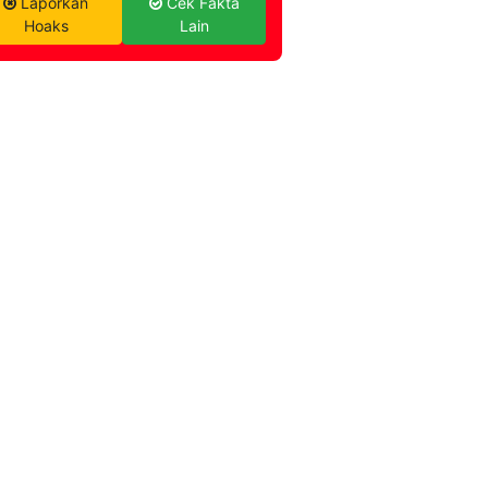
Laporkan
Cek Fakta
Hoaks
Lain