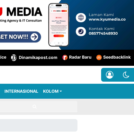
tice
Radar Baru
Seedbacklink
Dinamikapost.com
INTERNASIONAL
KOLOM