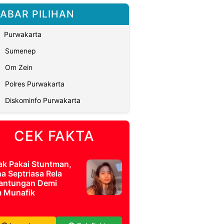
ABAR PILIHAN
Purwakarta
Sumenep
Om Zein
Polres Purwakarta
Diskominfo Purwakarta
CEK FAKTA
ak Pakai Stuntman,
a Septriasa Rela
antungan Demi
m Munafik