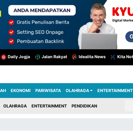
Daily Jogja
Jalan Rakyat
Idealita News
Kita No
RAH
EKONOMI
PARIWISATA
OLAHRAGA
ENTERTAINMENT
OLAHRAGA
ENTERTAINMENT
PENDIDIKAN