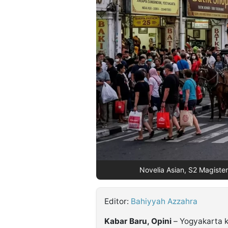
©
Kabarbaru.co
-
2026
PT.
Kabarbaru
Media
Holding
Novelia Asian, S2 Magiste
Editor:
Bahiyyah Azzahra
Kabar Baru, Opini
– Yogyakarta k