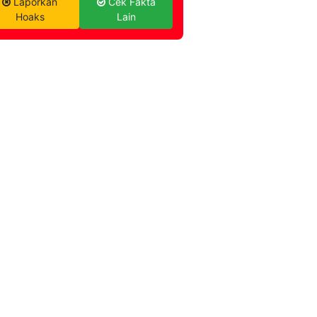
Laporkan
Cek Fakta
Hoaks
Lain