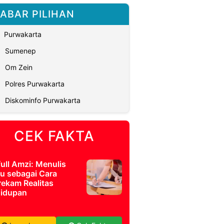
ABAR PILIHAN
Purwakarta
Sumenep
Om Zein
Polres Purwakarta
Diskominfo Purwakarta
CEK FAKTA
full Amzi: Menulis
u sebagai Cara
ekam Realitas
idupan