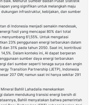
h baik. Menurut Sumber Badan Pusat Statistik
iapan yang signifikan untuk melangkah maju
t dukungan infrastruktur, kebijakan, dan sumber
jutan di Indonesia menjadi semakin mendesak,
nergi fosil yang mencapai 80% dari total
ara menyumbang 61,55%. Untuk mengatasi
getkan 23% penggunaan energi terbarukan dalam
 dan 31% pada tahun 2050. Saat ini, kontribusi
14,5%. Dalam konteks ini, AI dapat berperan
enggunaan sumber daya energi terbarukan
rgi dari sumber seperti tenaga surya dan angin
nergy Transition Partnership (JETP), Indonesia
besar 207 GW; namun saat ini hanya sekitar 291
Mineral Bahlil Lahadalia menekankan
i dalam mendukung transisi energi bersih di
yataannya, Bahlil menyatakan bahwa pemerintah