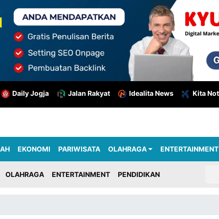
Daily Jogja
Jalan Rakyat
Idealita News
Kita Not
RAH
EKONOMI
PARIWISATA
OLAHRAGA
ENTERTAINMENT
OLAHRAGA
ENTERTAINMENT
PENDIDIKAN