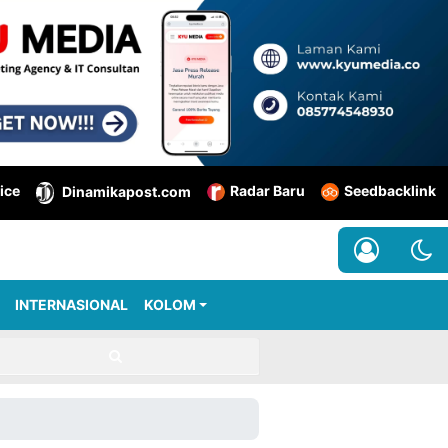
ice
Radar Baru
Seedbacklink
Dinamikapost.com
INTERNASIONAL
KOLOM