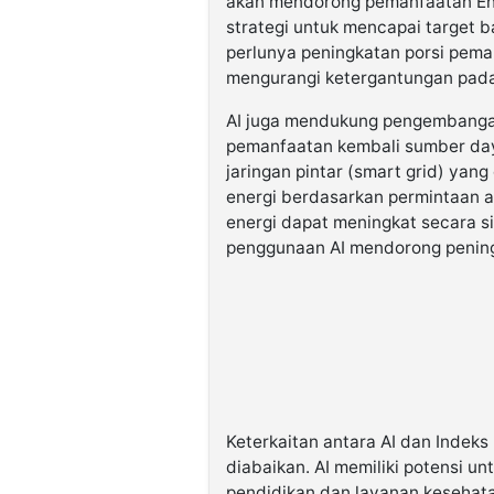
akan mendorong pemanfaatan Ene
strategi untuk mencapai target b
perlunya peningkatan porsi pema
mengurangi ketergantungan pada 
AI juga mendukung pengembanga
pemanfaatan kembali sumber day
jaringan pintar (smart grid) yang
energi berdasarkan permintaan ak
energi dapat meningkat secara si
penggunaan AI mendorong peningka
Keterkaitan antara AI dan Indek
diabaikan. AI memiliki potensi un
pendidikan dan layanan kesehata