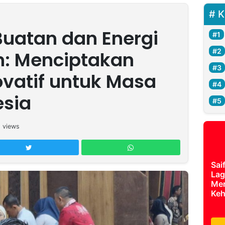
K
uatan dan Energi
n: Menciptakan
ovatif untuk Masa
esia
5
views
Sai
Lag
Mer
Keh