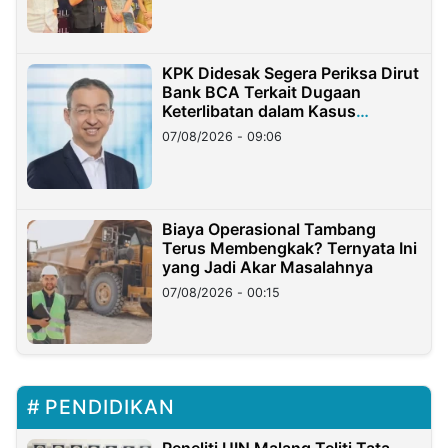
KPK Didesak Segera Periksa Dirut
Bank BCA Terkait Dugaan
Keterlibatan dalam Kasus
Hilangnya Dana Nasabah Rp2,58
07/08/2026 - 09:06
Miliar
Biaya Operasional Tambang
Terus Membengkak? Ternyata Ini
yang Jadi Akar Masalahnya
07/08/2026 - 00:15
PENDIDIKAN