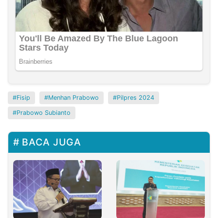
Fisip
Menhan Prabowo
Pilpres 2024
Prabowo Subianto
BACA JUGA