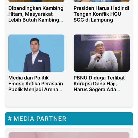
Dibandingkan Kambing
Presiden Harus Hadir di
Hitam, Masyarakat
Tengah Konflik HGU
Lebih Butuh Kambing
SGC di Lampung
Goreng dan Harga
Migor Yang Stabil
Media dan Politik
PBNU Diduga Terlibat
Emosi: Ketika Perasaan
Korupsi Dana Haji,
Publik Menjadi Arena
Harus Segera Ada
Kekuasaan
Muktamar Luar Biasa
MEDIA PARTNER