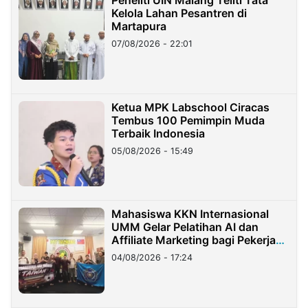
Peneliti UIN Malang Teliti Tata
Kelola Lahan Pesantren di
Martapura
07/08/2026 - 22:01
Ketua MPK Labschool Ciracas
Tembus 100 Pemimpin Muda
Terbaik Indonesia
05/08/2026 - 15:49
Mahasiswa KKN Internasional
UMM Gelar Pelatihan AI dan
Affiliate Marketing bagi Pekerja
Migran Indonesia di Taiwan
04/08/2026 - 17:24