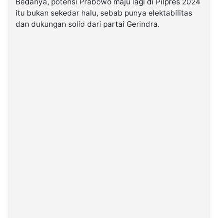
Bedanya, potensi Prabowo maju lagi di Pilpres 2024
itu bukan sekedar halu, sebab punya elektabilitas
dan dukungan solid dari partai Gerindra.
©
Kabarbaru.co
-
2026
PT.
Kabarbaru
Media
Holding