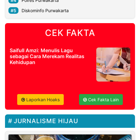
Polres Purwakarta
Diskominfo Purwakarta
CEK FAKTA
Saifull Amzi: Menulis Lagu
sebagai Cara Merekam Realitas
Kehidupan
Laporkan Hoaks
Cek Fakta Lain
JURNALISME HIJAU