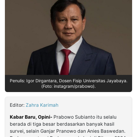
MULTIMEDIA
INDONESIA
Partner
Insight
Suara
Lens
Daily
Jalan
Idealita
Kita
Dinamikapost.com
Radar
Seedbacklink
NTB
Time
IDN
Jogja
Rakyat
News
Notice
Baru
Follow
Kabarbaru
Penulis: Igor Dirgantara, Dosen Fisip Universitas Jayabaya.
(Foto: instagram/prabowo).
Editor:
Zahra Karimah
Kabar Baru, Opini-
Prabowo Subianto itu selalu
berada di tiga besar berdasarkan banyak hasil
survei, selain Ganjar Pranowo dan Anies Baswedan.