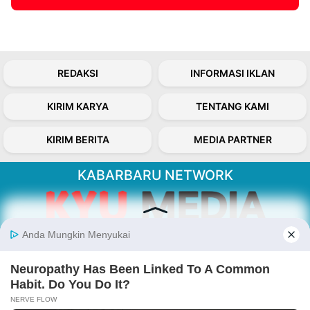
REDAKSI
INFORMASI IKLAN
KIRIM KARYA
TENTANG KAMI
KIRIM BERITA
MEDIA PARTNER
KABARBARU NETWORK
About Our Kabarbaru.co
Kabarbaru.co menyajikan berita aktual dan
inspiratif dari sudut pandang berbaik sangka
serta terverifikasi dari sumber yang tepat.