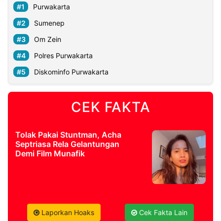
Purwakarta
Sumenep
Om Zein
Polres Purwakarta
Diskominfo Purwakarta
CEK FAKTA
Tolak Pakai Stuntman, Acha
Septriasa Rela Gelantungan
Demi Film Munafik
Laporkan Hoaks
Cek Fakta Lain