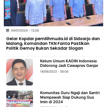
MULTIMEDIA
INDONESIA
Partner
04/01/2024 - 13:26
Insight
Suara
Lens
Daily
Jalan
Idealita
Kita
Dinamikapost.com
Radar
Seedbacklink
Gelar Kopdar pemilihmuda.id di Sidoarjo dan
NTB
Time
IDN
Jogja
Rakyat
News
Notice
Baru
Malang, Komandan TKN Fanta Pastikan
Politik Gemoy Bukan Sekadar Slogan
Follow
Kabarbaru
Ketum Umum KADIN Indonesia
Didorong Jadi Cawapres Ganjar
14/09/2023 - 00:05
Komunitas Guru Ngaji dan Santri
Mempawah Siap Dukung Gus
Imin di 2024