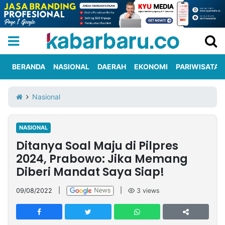
BERANDA
NASIONAL
DAERAH
EKONOMI
PARIWISATA
Informasi
KabarbaruTV
Kirim
Tentang
Nasional
Iklan
Berita
Kami
NASIONAL
Berita
Ditanya Soal Maju di Pilpres
Nasional
International
Olahraga
Entertainment
Daerah
Pariwisata
Kuliner
Kolom
2024, Prabowo: Jika Memang
Diberi Mandat Saya Siap!
Network
09/08/2022
|
|
3
views
PT
TREETAN