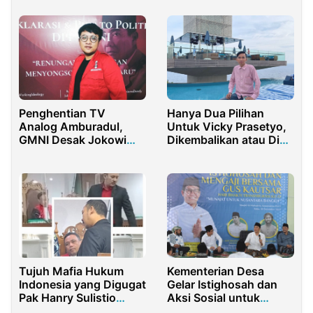
Penghentian TV
Hanya Dua Pilihan
Analog Amburadul,
Untuk Vicky Prasetyo,
GMNI Desak Jokowi
Dikembalikan atau Di
Evaluasi Kinerja
Penjara?
Menkominfo
Tujuh Mafia Hukum
Kementerian Desa
Indonesia yang Digugat
Gelar Istighosah dan
Pak Hanry Sulistio
Aksi Sosial untuk
Harus Diadili
Gempa Cianjur