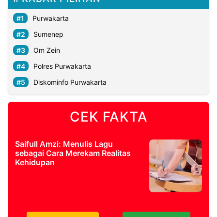
Purwakarta
Sumenep
Om Zein
Polres Purwakarta
Diskominfo Purwakarta
CEK FAKTA
Saifull Amzi: Menulis Lagu
sebagai Cara Merekam Realitas
Kehidupan