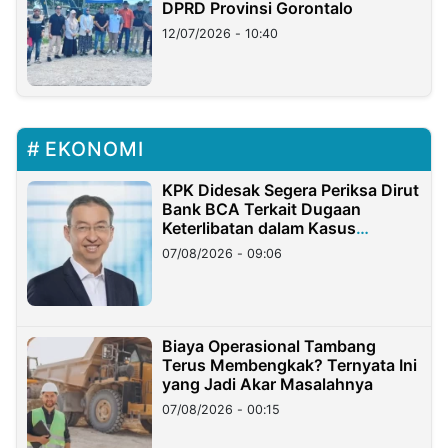
DPRD Provinsi Gorontalo
12/07/2026 - 10:40
EKONOMI
KPK Didesak Segera Periksa Dirut
Bank BCA Terkait Dugaan
Keterlibatan dalam Kasus
Hilangnya Dana Nasabah Rp2,58
07/08/2026 - 09:06
Miliar
Biaya Operasional Tambang
Terus Membengkak? Ternyata Ini
yang Jadi Akar Masalahnya
07/08/2026 - 00:15