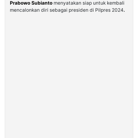
Prabowo Subianto
menyatakan siap untuk kembali
mencalonkan diri sebagai presiden di Pilpres 2024
.
©
Kabarbaru.co
-
2026
PT.
Kabarbaru
Media
Holding