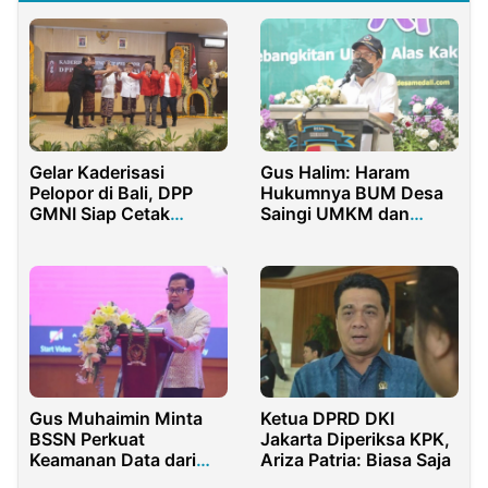
Gelar Kaderisasi
Gus Halim: Haram
Pelopor di Bali, DPP
Hukumnya BUM Desa
GMNI Siap Cetak
Saingi UMKM dan
Pemimpin Bangsa
Usaha Warga
Gus Muhaimin Minta
Ketua DPRD DKI
BSSN Perkuat
Jakarta Diperiksa KPK,
Keamanan Data dari
Ariza Patria: Biasa Saja
Serangan Hacker