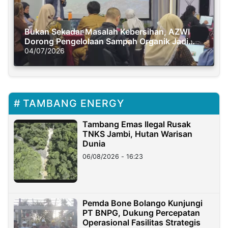
Bukan Sekadar Masalah Kebersihan, AZWI
Dorong Pengelolaan Sampah Organik Jadi
Solusi Krisis Iklim
04/07/2026
TAMBANG ENERGY
Tambang Emas Ilegal Rusak
TNKS Jambi, Hutan Warisan
Dunia
06/08/2026 - 16:23
Pemda Bone Bolango Kunjungi
PT BNPG, Dukung Percepatan
Operasional Fasilitas Strategis