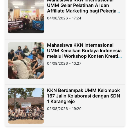
UMM Gelar Pelatihan AI dan
Affiliate Marketing bagi Pekerja
Migran Indonesia di Taiwan
04/08/2026 - 17:24
Mahasiswa KKN Internasional
UMM Kenalkan Budaya Indonesia
melalui Workshop Konten Kreatif
di Taiwan
04/08/2026 - 10:27
KKN Berdampak UMM Kelompok
167 Jalin Kolaborasi dengan SDN
1 Karangrejo
02/08/2026 - 19:20