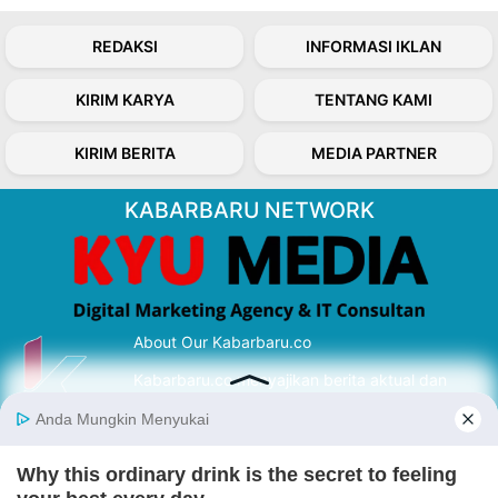
REDAKSI
INFORMASI IKLAN
KIRIM KARYA
TENTANG KAMI
KIRIM BERITA
MEDIA PARTNER
KABARBARU NETWORK
About Our Kabarbaru.co
Kabarbaru.co menyajikan berita aktual dan
inspiratif dari sudut pandang berbaik sangka
serta terverifikasi dari sumber yang tepat.
Follow Kabarbaru