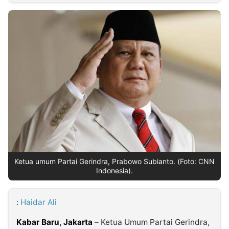
MULTIMEDIA
INDONESIA
Partner
Insight
Suara
Lens
Daily
Jalan
Idealita
Kita
Radar
Seedbacklink
NTB
Time
IDN
Jogja
Rakyat
News
Notice
Baru
Follow
Kabarbaru
Ketua umum Partai Gerindra, Prabowo Subianto. (Foto: CNN
Indonesia).
:
Haidar Ali
Kabar Baru
,
Jakarta
– Ketua Umum Partai Gerindra,