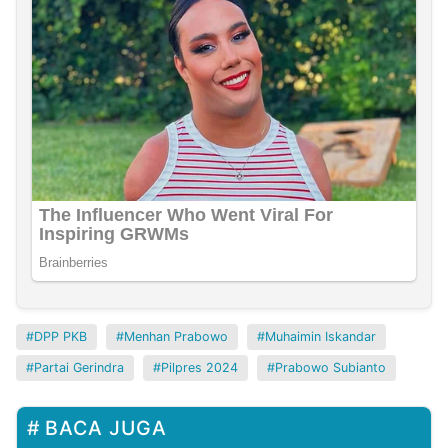
DPP PKB
Menhan Prabowo
Muhaimin Iskandar
Partai Gerindra
Pilpres 2024
Prabowo Subianto
BACA JUGA