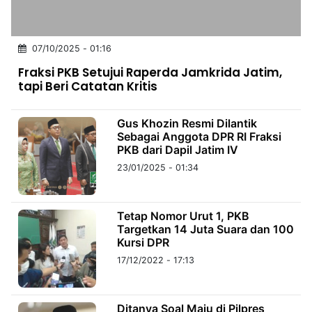
MULTIMEDIA
INDONESIA
07/10/2025 - 01:16
Partner
Fraksi PKB Setujui Raperda Jamkrida Jatim,
tapi Beri Catatan Kritis
Insight
Suara
Lens
Daily
Jalan
Idealita
Kita
Radar
Seedbacklink
NTB
Time
IDN
Jogja
Rakyat
News
Notice
Baru
Gus Khozin Resmi Dilantik
Sebagai Anggota DPR RI Fraksi
PKB dari Dapil Jatim IV
Follow
Kabarbaru
23/01/2025 - 01:34
Tetap Nomor Urut 1, PKB
Targetkan 14 Juta Suara dan 100
Kursi DPR
17/12/2022 - 17:13
Ditanya Soal Maju di Pilpres