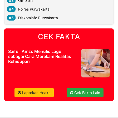
Om Zein
Polres Purwakarta
Diskominfo Purwakarta
CEK FAKTA
Saifull Amzi: Menulis Lagu
sebagai Cara Merekam Realitas
Kehidupan
Laporkan Hoaks
Cek Fakta Lain