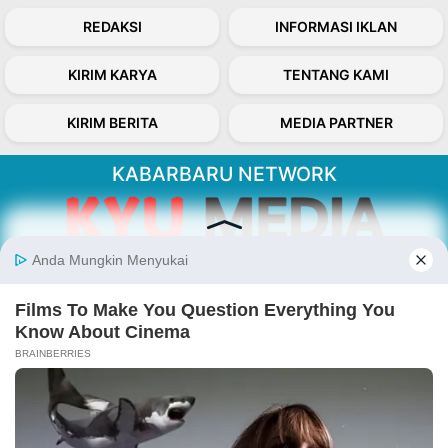
REDAKSI
INFORMASI IKLAN
KIRIM KARYA
TENTANG KAMI
KIRIM BERITA
MEDIA PARTNER
KABARBARU NETWORK
About Our Kabarbaru.co
Kabarbaru.co menyajikan berita aktual dan
inspiratif dari sudut pandang berbaik sangka
serta terverifikasi dari sumber yang tepat.
Follow Kabarbaru