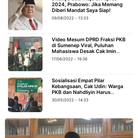
2024, Prabowo: Jika Memang
Diberi Mandat Saya Siap!
©
09/08/2022 - 13:33
Kabarbaru.co
-
2026
Video Mesum DPRD Fraksi PKB
di Sumenep Viral, Puluhan
PT.
Kabarbaru
Mahasiswa Desak Cak Imin
Media
Holding
Pecat Kadernya
17/06/2022 - 19:36
Sosialisasi Empat Pilar
Kebangsaan, Cak Udin: Warga
PKB dan Nahdliyin Harus
Menginternalisasikannya
30/05/2022 - 14:33