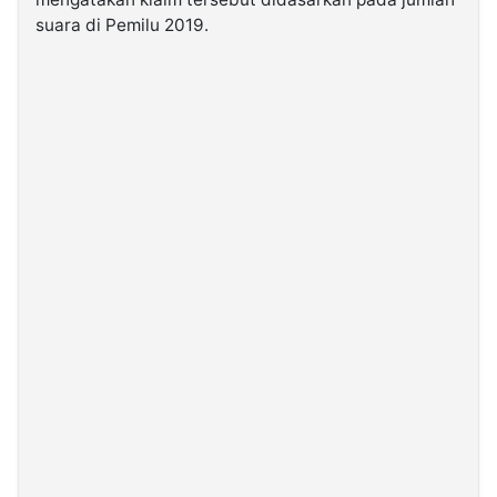
suara di Pemilu 2019.
©
Kabarbaru.co
-
2026
PT.
Kabarbaru
Media
Holding