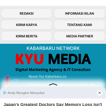
REDAKSI
INFORMASI IKLAN
KIRIM KARYA
TENTANG KAMI
KIRIM BERITA
MEDIA PARTNER
KABARBARU NETWORK
About Our Kabarbaru.co
Kabarbaru.co menyajikan berita aktual dan
inspiratif dari sudut pandang berbaik sangka
serta terverifikasi dari sumber yang tepat.
Follow Kabarbaru