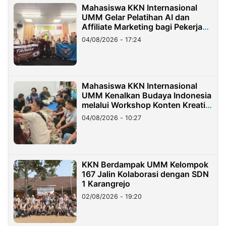
Mahasiswa KKN Internasional
UMM Gelar Pelatihan AI dan
Affiliate Marketing bagi Pekerja
Migran Indonesia di Taiwan
04/08/2026 - 17:24
Mahasiswa KKN Internasional
UMM Kenalkan Budaya Indonesia
melalui Workshop Konten Kreatif
di Taiwan
04/08/2026 - 10:27
KKN Berdampak UMM Kelompok
167 Jalin Kolaborasi dengan SDN
1 Karangrejo
02/08/2026 - 19:20