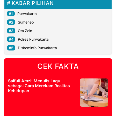
KABAR PILIHAN
Purwakarta
Sumenep
Om Zein
Polres Purwakarta
Diskominfo Purwakarta
CEK FAKTA
Saifull Amzi: Menulis Lagu
sebagai Cara Merekam Realitas
Kehidupan