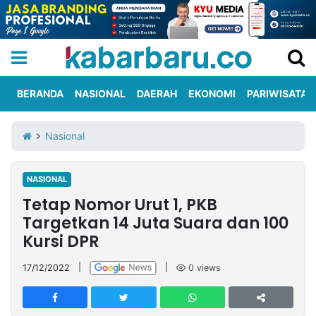
BERANDA
NASIONAL
DAERAH
EKONOMI
PARIWISATA
Informasi
KabarbaruTV
Kirim
Tentang
Nasional
Iklan
Berita
Kami
NASIONAL
Berita
Tetap Nomor Urut 1, PKB
Nasional
International
Olahraga
Entertainment
Daerah
Pariwisata
Kuliner
Kolom
Targetkan 14 Juta Suara dan 100
Kursi DPR
Network
17/12/2022
|
|
0
views
PT
TREETAN