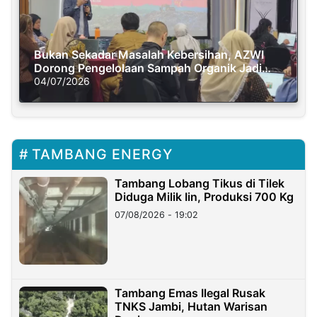
Bukan Sekadar Masalah Kebersihan, AZWI
Dorong Pengelolaan Sampah Organik Jadi
Solusi Krisis Iklim
04/07/2026
TAMBANG ENERGY
Tambang Lobang Tikus di Tilek
Diduga Milik Iin, Produksi 700 Kg
07/08/2026 - 19:02
Tambang Emas Ilegal Rusak
TNKS Jambi, Hutan Warisan