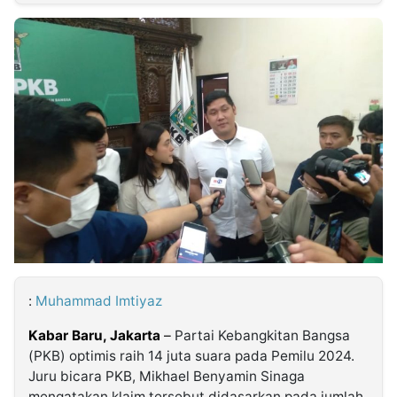
MULTIMEDIA
INDONESIA
Partner
Insight
Suara
Lens
Daily
Jalan
Idealita
Kita
Dinamikapost.com
Radar
Seedbacklink
NTB
Time
IDN
Jogja
Rakyat
News
Notice
Baru
Follow
Kabarbaru
:
Muhammad Imtiyaz
Kabar Baru, Jakarta
–
Partai Kebangkitan Bangsa
(PKB) optimis raih 14 juta suara pada Pemilu 2024.
Juru bicara PKB, Mikhael Benyamin Sinaga
mengatakan klaim tersebut didasarkan pada jumlah