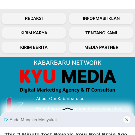
REDAKSI
INFORMASI IKLAN
KIRIM KARYA
TENTANG KAMI
KIRIM BERITA
MEDIA PARTNER
KABARBARU NETWORK
About Our Kabarbaru.co
Kabarbaru.co menyajikan berita aktual dan
inspiratif dari sudut pandang berbaik sangka
serta terverifikasi dari sumber yang tepat.
Follow Kabarbaru