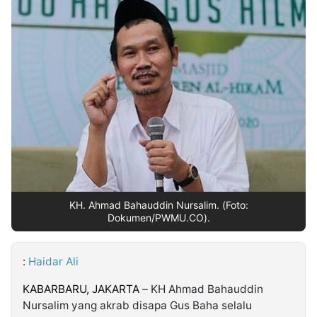
MULTIMEDIA
INDONESIA
Partner
Insight
Suara
Lens
Daily
Jalan
Idealita
Kita
Dinamikapost.com
Radar
Seedbacklink
NTB
Time
IDN
Jogja
Rakyat
News
Notice
Baru
Follow
Kabarbaru
KH. Ahmad Bahauddin Nursalim. (Foto:
Dokumen/PWMU.CO).
:
Haidar Ali
KABARBARU,
JAKARTA
– KH Ahmad Bahauddin
Nursalim yang akrab disapa Gus Baha selalu