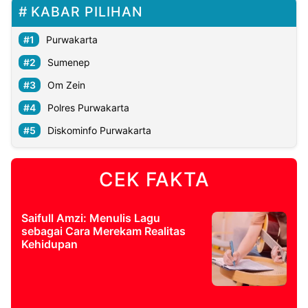
KABAR PILIHAN
Purwakarta
Sumenep
Om Zein
Polres Purwakarta
Diskominfo Purwakarta
CEK FAKTA
Saifull Amzi: Menulis Lagu
sebagai Cara Merekam Realitas
Kehidupan