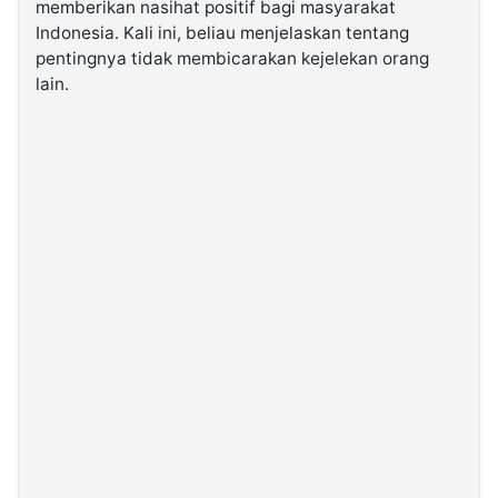
memberikan nasihat positif bagi masyarakat
Indonesia. Kali ini, beliau menjelaskan tentang
©
pentingnya tidak membicarakan kejelekan orang
Kabarbaru.co
lain.
-
2026
PT.
Kabarbaru
Media
Holding