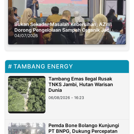
Bukan Sekadar Masalah Kebersihan, AZWI
Dorong Pengelolaan Sampah Organik Jadi
Solusi Krisis Iklim
04/07/2026
TAMBANG ENERGY
Tambang Emas Ilegal Rusak
TNKS Jambi, Hutan Warisan
Dunia
06/08/2026 - 16:23
Pemda Bone Bolango Kunjungi
PT BNPG, Dukung Percepatan