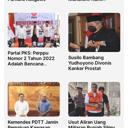
Membangun Masjid At-
Taufiq Untuk Bapak
Partai PKS: Perppu
Susilo Bambang
Nomor 2 Tahun 2022
Yudhoyono Divonis
Adalah Bencana
Kanker Prostat
Undang-Undang
Kemendes PDTT Jamin
Usut Aliran Uang
Pemajuan Kawasan
Miliaran Rupiah Silmy