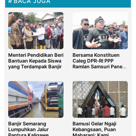
BACA JUGA
Menteri Pendidikan Beri
Bersama Konstituen
Bantuan Kepada Siswa
Caleg DPR-RI PPP
yang Terdampak Banjir
Ramlan Samsuri Panen
Raya Ikan Bandeng
Bamusi Gelar Ngaji
Banjir Semarang
Kebangsaan, Puan
Lumpuhkan Jalur
Maharani: Kami
Pantura Kaligawe