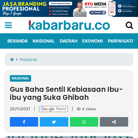
BERANDA
NASIONAL
DAERAH
EKONOMI
PARIWISATA
Informasi
KabarbaruTV
Kirim
Tentang
Nasional
Iklan
Berita
Kami
NASIONAL
Berita
Gus Baha Sentil Kebiasaan Ibu-
Nasional
International
Olahraga
Entertainment
Daerah
Pariwisata
Kuliner
Kolom
ibu yang Suka Ghibah
25/11/2021
|
|
4
views
Network
PT
TREETAN