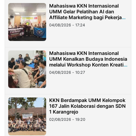
Mahasiswa KKN Internasional
UMM Gelar Pelatihan AI dan
Affiliate Marketing bagi Pekerja
Migran Indonesia di Taiwan
04/08/2026 - 17:24
Mahasiswa KKN Internasional
UMM Kenalkan Budaya Indonesia
melalui Workshop Konten Kreatif
di Taiwan
04/08/2026 - 10:27
KKN Berdampak UMM Kelompok
167 Jalin Kolaborasi dengan SDN
1 Karangrejo
02/08/2026 - 19:20