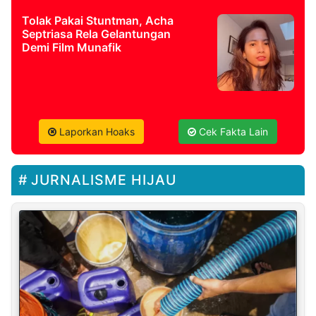
Tolak Pakai Stuntman, Acha
Septriasa Rela Gelantungan
Demi Film Munafik
Laporkan Hoaks
Cek Fakta Lain
JURNALISME HIJAU