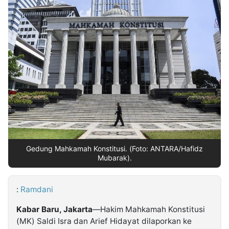
MULTIMEDIA
INDONESIA
Partner
Insight
Suara
Lens
Daily
Jalan
Idealita
Kita
Dinamikapost.com
Radar
Seedbacklink
NTB
Time
IDN
Jogja
Rakyat
News
Notice
Baru
Follow
Kabarbaru
Gedung Mahkamah Konstitusi. (Foto: ANTARA/Hafidz
Mubarak).
:
Ramdani
Kabar Baru, Jakarta
—Hakim Mahkamah Konstitusi
(MK) Saldi Isra dan Arief Hidayat dilaporkan ke