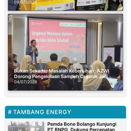
Semasa Piknik
09/07/2026
Bukan Sekadar Masalah Kebersihan, AZWI
Dorong Pengelolaan Sampah Organik Jadi
Solusi Krisis Iklim
04/07/2026
TAMBANG ENERGY
Pemda Bone Bolango Kunjungi
PT BNPG, Dukung Percepatan