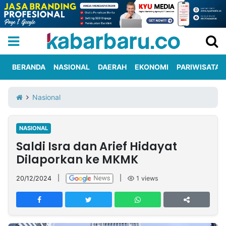
BERANDA
NASIONAL
DAERAH
EKONOMI
PARIWISATA
Informasi
KabarbaruTV
Kirim
Tentang
Nasional
Iklan
Berita
Kami
NASIONAL
Berita
Saldi Isra dan Arief Hidayat
Nasional
International
Olahraga
Entertainment
Daerah
Pariwisata
Kuliner
Kolom
Dilaporkan ke MKMK
20/12/2024
|
|
1
views
Network
PT
TREETAN