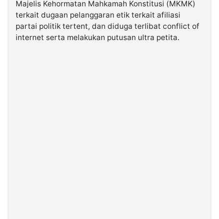
Majelis Kehormatan Mahkamah Konstitusi (MKMK)
terkait dugaan pelanggaran etik terkait afiliasi
©
partai politik tertent, dan diduga terlibat conflict of
Kabarbaru.co
internet serta melakukan putusan ultra petita.
-
2026
PT.
Kabarbaru
Media
Holding