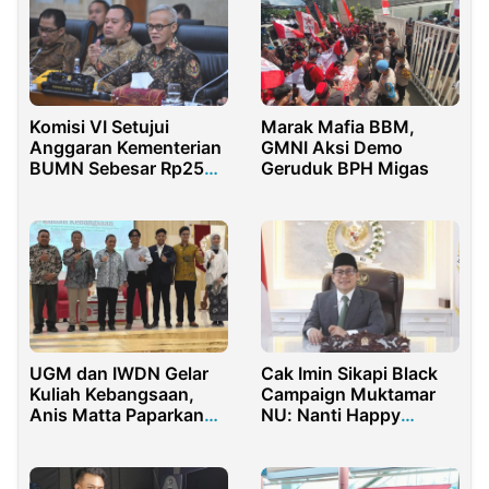
Komisi VI Setujui
Marak Mafia BBM,
Anggaran Kementerian
GMNI Aksi Demo
BUMN Sebesar Rp255
Geruduk BPH Migas
Miliar
UGM dan IWDN Gelar
Cak Imin Sikapi Black
Kuliah Kebangsaan,
Campaign Muktamar
Anis Matta Paparkan
NU: Nanti Happy
Peta Jalan Integrasi
Ending!
Dunia Islam