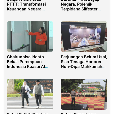
PTTT: Transformasi
Negara, Polemik
Keuangan Negara
Terpidana Silfester
Harus Berbasis Digital
Masih Jabat Komisaris
Independen ID Food
Chairunnisa Irianto
Perjuangan Belum Usai,
Bekali Perempuan
Sisa Tenaga Honorer
Indonesia Kuasai AI
Non-Dipa Mahkamah
Tembus Pasar Global
Agung Akhirnya
Diusulkan Kembali