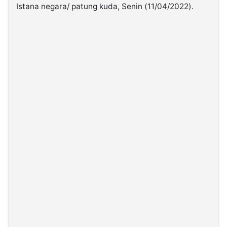
Istana negara/ patung kuda, Senin (11/04/2022).
©
Kabarbaru.co
-
2026
PT.
Kabarbaru
Media
Holding