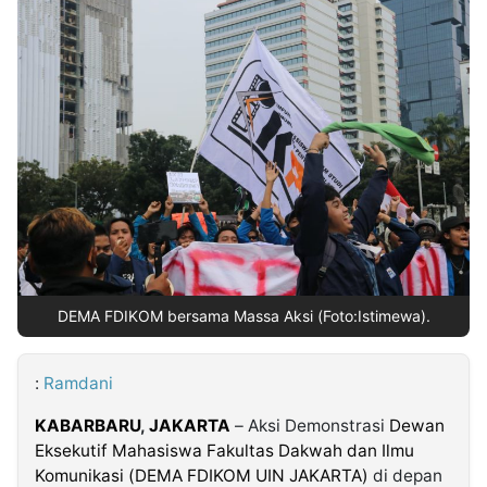
MULTIMEDIA
INDONESIA
Partner
Insight
Suara
Lens
Daily
Jalan
Idealita
Kita
Dinamikapost.com
Radar
Seedbacklink
NTB
Time
IDN
Jogja
Rakyat
News
Notice
Baru
Follow
Kabarbaru
DEMA FDIKOM bersama Massa Aksi (Foto:Istimewa).
:
Ramdani
KABARBARU
,
JAKARTA
– Aksi Demonstrasi
Dewan
Eksekutif Mahasiswa Fakultas Dakwah dan Ilmu
Komunikasi (DEMA FDIKOM UIN JAKARTA)
di depan