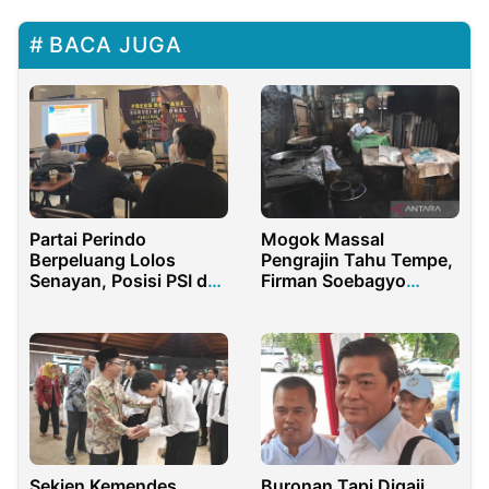
BACA JUGA
Partai Perindo
Mogok Massal
Berpeluang Lolos
Pengrajin Tahu Tempe,
Senayan, Posisi PSI dan
Firman Soebagyo
PPP Terancam
Angkat Suara
Sekjen Kemendes
Buronan Tapi Digaji