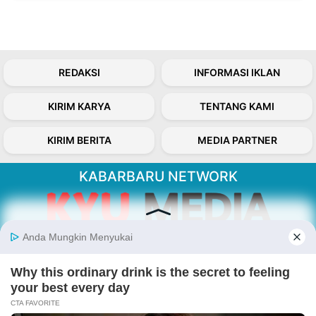
REDAKSI
INFORMASI IKLAN
KIRIM KARYA
TENTANG KAMI
KIRIM BERITA
MEDIA PARTNER
KABARBARU NETWORK
About Our Kabarbaru.co
Kabarbaru.co menyajikan berita aktual dan
inspiratif dari sudut pandang berbaik sangka
serta terverifikasi dari sumber yang tepat.