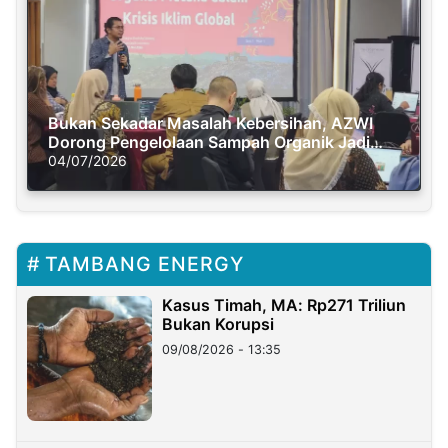
Bukan Sekadar Masalah Kebersihan, AZWI
Dorong Pengelolaan Sampah Organik Jadi
Solusi Krisis Iklim
04/07/2026
TAMBANG ENERGY
Kasus Timah, MA: Rp271 Triliun
Bukan Korupsi
09/08/2026 - 13:35