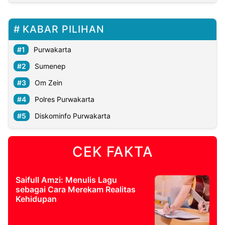
KABAR PILIHAN
Purwakarta
Sumenep
Om Zein
Polres Purwakarta
Diskominfo Purwakarta
CEK FAKTA
Saifull Amzi: Menulis Lagu
sebagai Cara Merekam Realitas
Kehidupan