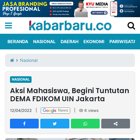
BERANDA
NASIONAL
DAERAH
EKONOMI
PARIWISATA
Informasi
KabarbaruTV
Kirim
Tentang
Nasional
Iklan
Berita
Kami
NASIONAL
Berita
Aksi Mahasiswa, Begini Tuntutan
Nasional
International
Olahraga
Entertainment
Daerah
Pariwisata
Kuliner
Kolom
DEMA FDIKOM UIN Jakarta
12/04/2022
|
|
6
views
Network
PT
TREETAN