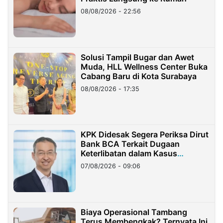
08/08/2026 - 22:56
Solusi Tampil Bugar dan Awet
Muda, HLL Wellness Center Buka
Cabang Baru di Kota Surabaya
08/08/2026 - 17:35
KPK Didesak Segera Periksa Dirut
Bank BCA Terkait Dugaan
Keterlibatan dalam Kasus
Hilangnya Dana Nasabah Rp2,58
07/08/2026 - 09:06
Miliar
Biaya Operasional Tambang
Terus Membengkak? Ternyata Ini