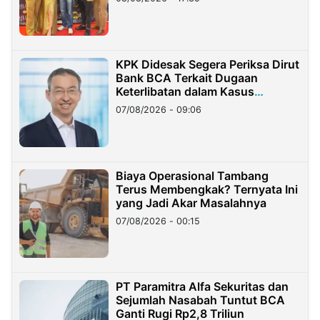
KPK Didesak Segera Periksa Dirut
Bank BCA Terkait Dugaan
Keterlibatan dalam Kasus
Hilangnya Dana Nasabah Rp2,58
07/08/2026 - 09:06
Miliar
Biaya Operasional Tambang
Terus Membengkak? Ternyata Ini
yang Jadi Akar Masalahnya
07/08/2026 - 00:15
PT Paramitra Alfa Sekuritas dan
Sejumlah Nasabah Tuntut BCA
Ganti Rugi Rp2,8 Triliun