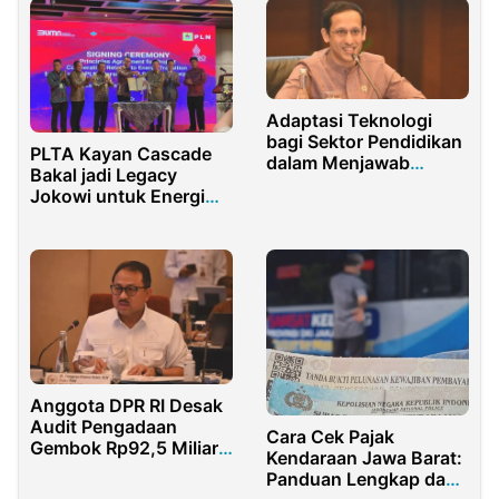
Adaptasi Teknologi
bagi Sektor Pendidikan
PLTA Kayan Cascade
dalam Menjawab
Bakal jadi Legacy
Tantangan Masa
Jokowi untuk Energi
Depan
Bersih
Anggota DPR RI Desak
Audit Pengadaan
Cara Cek Pajak
Gembok Rp92,5 Miliar
Kendaraan Jawa Barat:
di Ditjenpas, Diduga
Panduan Lengkap dan
Dikorupsi