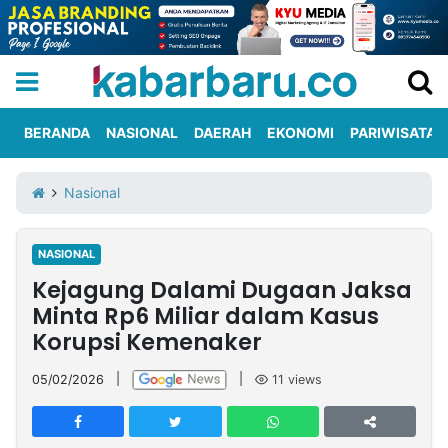
BERANDA
NASIONAL
DAERAH
EKONOMI
PARIWISATA
Informasi
KabarbaruTV
Kirim
Tentang
Nasional
Iklan
Berita
Kami
NASIONAL
Berita
Kejagung Dalami Dugaan Jaksa
Nasional
International
Olahraga
Entertainment
Daerah
Pariwisata
Kuliner
Kolom
Minta Rp6 Miliar dalam Kasus
Korupsi Kemenaker
Network
05/02/2026
|
|
11
views
PT
TREETAN