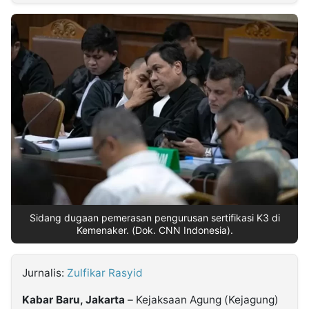
MULTIMEDIA
INDONESIA
Partner
Insight
Suara
Lens
Daily
Jalan
Idealita
Kita
Dinamikapost.com
Radar
Seedbacklink
NTB
Time
IDN
Jogja
Rakyat
News
Notice
Baru
Follow
Kabarbaru
Sidang dugaan pemerasan pengurusan sertifikasi K3 di
Kemenaker. (Dok. CNN Indonesia).
Jurnalis:
Zulfikar Rasyid
Kabar Baru, Jakarta
– Kejaksaan Agung (Kejagung)