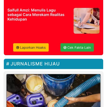
Saifull Amzi: Menulis Lagu
sebagai Cara Merekam Realitas
Kehidupan
Laporkan Hoaks
Cek Fakta Lain
JURNALISME HIJAU