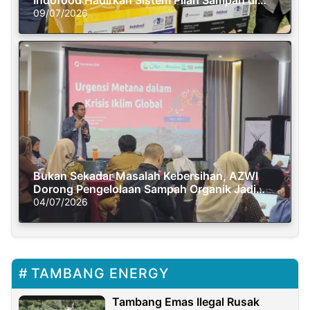
Semasa Piknik
09/07/2026
Bukan Sekadar Masalah Kebersihan, AZWI
Dorong Pengelolaan Sampah Organik Jadi
Solusi Krisis Iklim
04/07/2026
TAMBANG ENERGY
Tambang Emas Ilegal Rusak