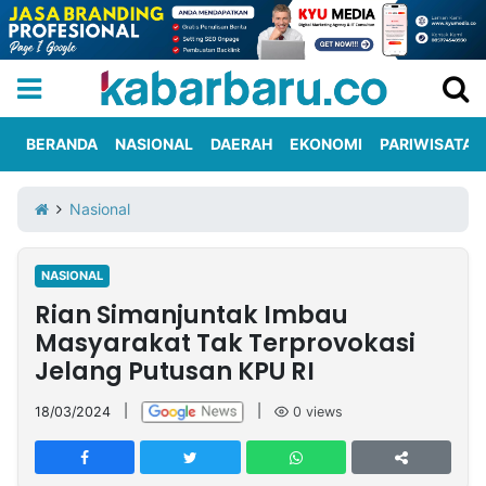
BERANDA
NASIONAL
DAERAH
EKONOMI
PARIWISATA
Informasi
KabarbaruTV
Kirim
Tentang
Nasional
Iklan
Berita
Kami
NASIONAL
Berita
Rian Simanjuntak Imbau
Nasional
International
Olahraga
Entertainment
Daerah
Pariwisata
Kuliner
Kolom
Masyarakat Tak Terprovokasi
Jelang Putusan KPU RI
Network
18/03/2024
|
|
0
views
PT
TREETAN