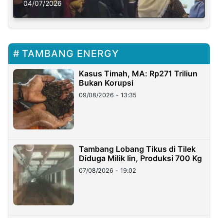
Solusi Krisis Iklim
04/07/2026
TAMBANG ENERGY
Kasus Timah, MA: Rp271 Triliun
Bukan Korupsi
09/08/2026 - 13:35
Tambang Lobang Tikus di Tilek
Diduga Milik Iin, Produksi 700 Kg
07/08/2026 - 19:02