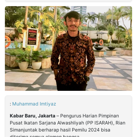
MULTIMEDIA
INDONESIA
Partner
Insight
Suara
Lens
Daily
Jalan
Idealita
Kita
Dinamikapost.com
Radar
Seedbacklink
NTB
Time
IDN
Jogja
Rakyat
News
Notice
Baru
Follow
Kabarbaru
:
Muhammad Imtiyaz
Kabar Baru, Jakarta
– Pengurus Harian Pimpinan
Pusat Ikatan Sarjana Alwashliyah (PP ISARAH), Rian
Simanjuntak berharap hasil Pemilu 2024 bisa
diterima semua elemen bangsa.