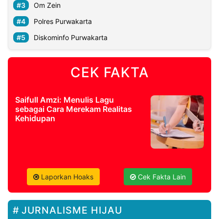
Om Zein
Polres Purwakarta
Diskominfo Purwakarta
CEK FAKTA
Saifull Amzi: Menulis Lagu
sebagai Cara Merekam Realitas
Kehidupan
Laporkan Hoaks
Cek Fakta Lain
JURNALISME HIJAU