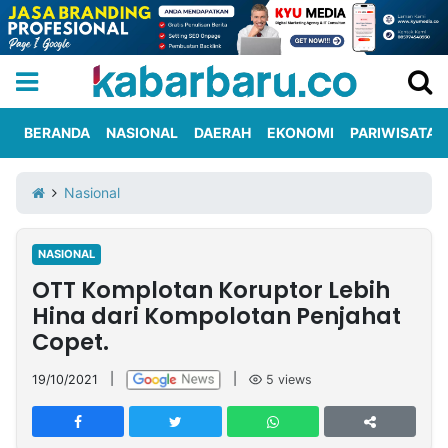
BERANDA
NASIONAL
DAERAH
EKONOMI
PARIWISATA
Informasi
KabarbaruTV
Kirim
Tentang
Nasional
Iklan
Berita
Kami
NASIONAL
Berita
OTT Komplotan Koruptor Lebih
Nasional
International
Olahraga
Entertainment
Daerah
Pariwisata
Kuliner
Kolom
Hina dari Kompolotan Penjahat
Copet.
Network
19/10/2021
|
|
5
views
PT
TREETAN