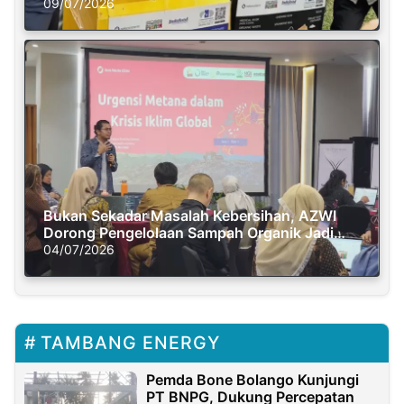
Semasa Piknik
09/07/2026
Bukan Sekadar Masalah Kebersihan, AZWI
Dorong Pengelolaan Sampah Organik Jadi
Solusi Krisis Iklim
04/07/2026
TAMBANG ENERGY
Pemda Bone Bolango Kunjungi
PT BNPG, Dukung Percepatan