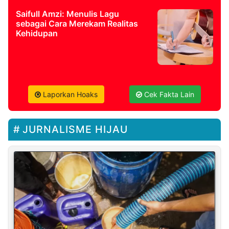
Saifull Amzi: Menulis Lagu
sebagai Cara Merekam Realitas
Kehidupan
Laporkan Hoaks
Cek Fakta Lain
JURNALISME HIJAU