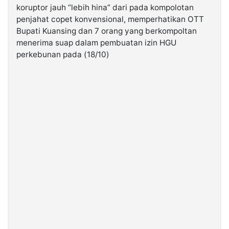
koruptor jauh “lebih hina” dari pada kompolotan
penjahat copet konvensional, memperhatikan OTT
©
Bupati Kuansing dan 7 orang yang berkompoltan
Kabarbaru.co
-
menerima suap dalam pembuatan izin HGU
2026
perkebunan pada (18/10)
PT.
Kabarbaru
Media
Holding