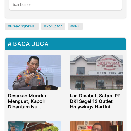
Breakingnews)
koruptor
KPK
BACA JUGA
Desakan Mundur
Izin Dicabut, Satpol PP
Menguat, Kapolri
DKI Segel 12 Outlet
Dihantam Isu
Holywings Hari Ini
Kepemilikan Saham
Anak di PT Position