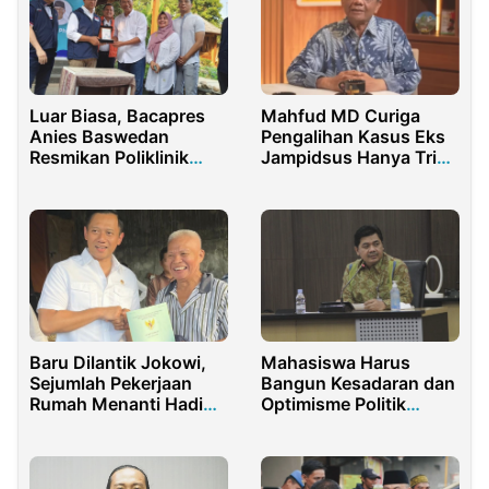
Luar Biasa, Bacapres
Mahfud MD Curiga
Anies Baswedan
Pengalihan Kasus Eks
Resmikan Poliklinik
Jampidsus Hanya Trick
Executive RSU Asri
untuk Lindungi Pelaku
Purwakarta
Lain
Baru Dilantik Jokowi,
Mahasiswa Harus
Sejumlah Pekerjaan
Bangun Kesadaran dan
Rumah Menanti Hadi
Optimisme Politik
dan AHY
Masyarakat