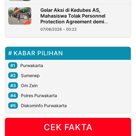
Gelar Aksi di Kedubes AS,
Mahasiswa Tolak Personnel
Protection Agreement demi
Kedaulatan Negara
07/08/2026 - 00:22
KABAR PILIHAN
Purwakarta
Sumenep
Om Zein
Polres Purwakarta
Diskominfo Purwakarta
CEK FAKTA