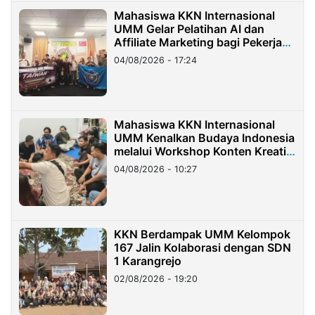
Mahasiswa KKN Internasional
UMM Gelar Pelatihan AI dan
Affiliate Marketing bagi Pekerja
Migran Indonesia di Taiwan
04/08/2026 - 17:24
Mahasiswa KKN Internasional
UMM Kenalkan Budaya Indonesia
melalui Workshop Konten Kreatif
di Taiwan
04/08/2026 - 10:27
KKN Berdampak UMM Kelompok
167 Jalin Kolaborasi dengan SDN
1 Karangrejo
02/08/2026 - 19:20