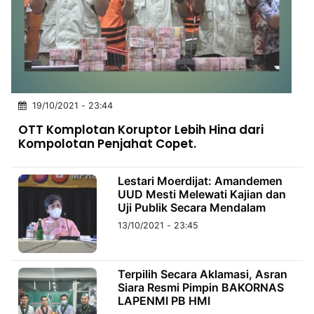
MULTIMEDIA
INDONESIA
Partner
Insight
Suara
Lens
Daily
Jalan
Idealita
Kita
Dinamikapost.com
Radar
Seedbacklink
19/10/2021 - 23:44
NTB
Time
IDN
Jogja
Rakyat
News
Notice
Baru
OTT Komplotan Koruptor Lebih Hina dari
Kompolotan Penjahat Copet.
Follow
Kabarbaru
Lestari Moerdijat: Amandemen
UUD Mesti Melewati Kajian dan
Uji Publik Secara Mendalam
13/10/2021 - 23:45
Terpilih Secara Aklamasi, Asran
Siara Resmi Pimpin BAKORNAS
LAPENMI PB HMI