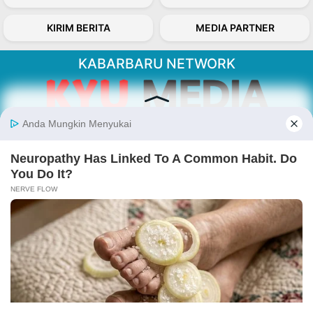
KIRIM BERITA
MEDIA PARTNER
KABARBARU NETWORK
About Our Kabarbaru.co
Kabarbaru.co menyajikan berita aktual dan
inspiratif dari sudut pandang berbaik sangka
serta terverifikasi dari sumber yang tepat.
Follow Kabarbaru