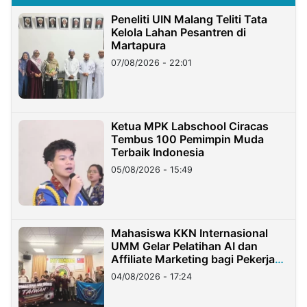
Peneliti UIN Malang Teliti Tata
Kelola Lahan Pesantren di
Martapura
07/08/2026 - 22:01
Ketua MPK Labschool Ciracas
Tembus 100 Pemimpin Muda
Terbaik Indonesia
05/08/2026 - 15:49
Mahasiswa KKN Internasional
UMM Gelar Pelatihan AI dan
Affiliate Marketing bagi Pekerja
Migran Indonesia di Taiwan
04/08/2026 - 17:24