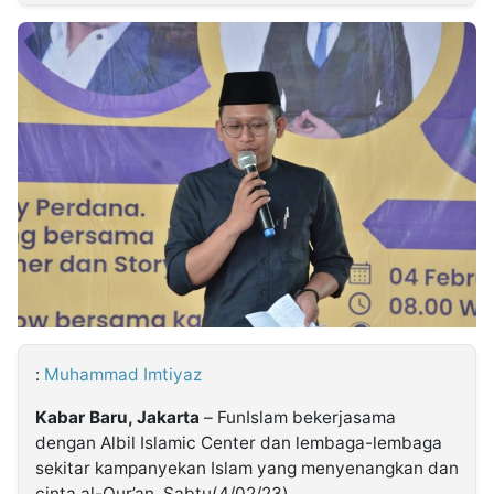
MULTIMEDIA
INDONESIA
Partner
Insight
Suara
Lens
Daily
Jalan
Idealita
Kita
Dinamikapost.com
Radar
Seedbacklink
NTB
Time
IDN
Jogja
Rakyat
News
Notice
Baru
Follow
Kabarbaru
:
Muhammad Imtiyaz
Kabar Baru, Jakarta
– FunIslam bekerjasama
dengan Albil Islamic Center dan lembaga-lembaga
sekitar kampanyekan Islam yang menyenangkan dan
cinta al-Qur’an, Sabtu(4/02/23).