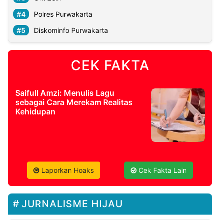
Polres Purwakarta
Diskominfo Purwakarta
CEK FAKTA
Saifull Amzi: Menulis Lagu
sebagai Cara Merekam Realitas
Kehidupan
Laporkan Hoaks
Cek Fakta Lain
JURNALISME HIJAU