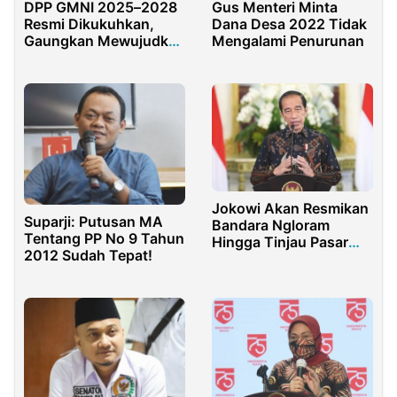
DPP GMNI 2025–2028
Gus Menteri Minta
Resmi Dikukuhkan,
Dana Desa 2022 Tidak
Gaungkan Mewujudkan
Mengalami Penurunan
Pasal 33 UUD 1945
dalam Pembangunan
Ekonomi Kerakyat
Jokowi Akan Resmikan
Suparji: Putusan MA
Bandara Ngloram
Tentang PP No 9 Tahun
Hingga Tinjau Pasar
2012 Sudah Tepat!
Besar Ngawi