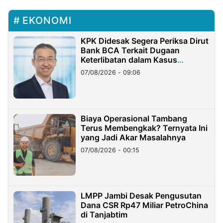
EKONOMI
KPK Didesak Segera Periksa Dirut
Bank BCA Terkait Dugaan
Keterlibatan dalam Kasus
Hilangnya Dana Nasabah Rp2,58
07/08/2026 - 09:06
Miliar
Biaya Operasional Tambang
Terus Membengkak? Ternyata Ini
yang Jadi Akar Masalahnya
07/08/2026 - 00:15
LMPP Jambi Desak Pengusutan
Dana CSR Rp47 Miliar PetroChina
di Tanjabtim