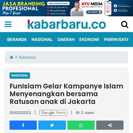
BERANDA
NASIONAL
DAERAH
EKONOMI
PARIWISATA
Informasi
KabarbaruTV
Kirim
Tentang
Nasional
Iklan
Berita
Kami
NASIONAL
Berita
FunIslam Gelar Kampanye Islam
Nasional
International
Olahraga
Entertainment
Daerah
Pariwisata
Kuliner
Kolom
Menyenangkan bersama
Ratusan anak di Jakarta
Network
05/02/2023
|
|
3
views
PT
TREETAN