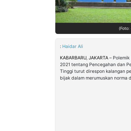
©
Kabarbaru.co
-
(Foto:
2026
:
Haidar Ali
PT.
Kabarbaru
Media
Holding
KABARBARU
,
JAKARTA
– Polemik
2021 tentang Pencegahan dan Pe
Tinggi turut direspon kalangan pe
bijak dalam merumuskan norma d