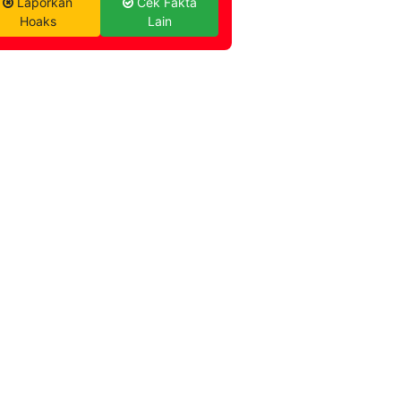
Laporkan
Cek Fakta
Hoaks
Lain