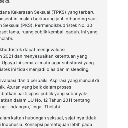
seks.
idana Kekerasan Seksual (TPKS) yang terbaru
nsent ini makin berkurang jauh dibanding saat
 Seksual (PKS). Permendikbudristek No. 30
aset lama, ruang publik kembali gaduh. Ini yang
holabi.
kbudristek dapat mengevaluasi
n 2021 dan menyesuaikan ketentuan yang
k. Upaya ini semata-mata agar substansi yang
stek ini tidak menjadi bias dan misleading.
valuasi dan diperbaiki. Aspirasi yang muncul di
ik. Aturan yang baik dalam proses
batkan partisipasi publik yang sebanyak-
tkan dalam UU No. 12 Tahun 2011 tentang
g-Undangan,” ingat Tholabi.
alam kaitan hubungan seksual, sejatinya tidak
 Indonesia. Konsepsi persetujuan lebih pada