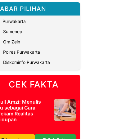
ABAR PILIHAN
Purwakarta
Sumenep
Om Zein
Polres Purwakarta
Diskominfo Purwakarta
CEK FAKTA
full Amzi: Menulis
u sebagai Cara
ekam Realitas
idupan