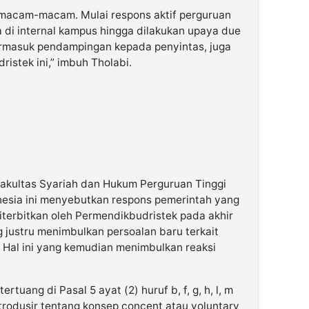
rmacam-macam. Mulai respons aktif perguruan
 di internal kampus hingga dilakukan upaya due
ermasuk pendampingan kepada penyintas, juga
istek ini,” imbuh Tholabi.
akultas Syariah dan Hukum Perguruan Tinggi
nesia ini menyebutkan respons pemerintah yang
iterbitkan oleh Permendikbudristek pada akhir
 justru menimbulkan persoalan baru terkait
 Hal ini yang kemudian menimbulkan reaksi
rtuang di Pasal 5 ayat (2) huruf b, f, g, h, l, m
rodusir tentang konsep concent atau voluntary