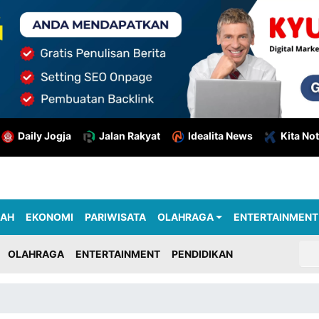
Daily Jogja
Jalan Rakyat
Idealita News
Kita Not
RAH
EKONOMI
PARIWISATA
OLAHRAGA
ENTERTAINMENT
OLAHRAGA
ENTERTAINMENT
PENDIDIKAN