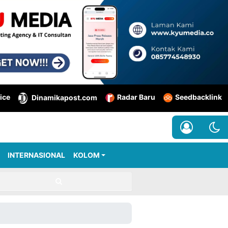
ice
Radar Baru
Seedbacklink
Dinamikapost.com
INTERNASIONAL
KOLOM