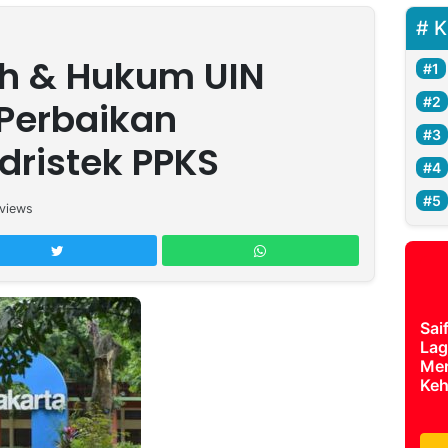
K
ah & Hukum UIN
 Perbaikan
ristek PPKS
views
Sai
Lag
Mer
Keh