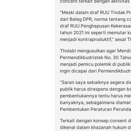
concent terkait dengan aktivitas 
“Meski dalam draf RUU Tindak P
dari Baleg DPR, norma tentang co
draf RUU Penghapusan Kekerasan
tahun 2021 ini seperti memutar k
menjadi kontraproduktif,” sesal T
Tholabi mengusulkan agar Mendi
Permendikbudristek No. 30 Tahu
menjadi pemicu polemik di publi
ingin dicapai dari Permendikbudri
“Saran saya sebaiknya segera die
publik harus direspons dengan ba
pembentukannya tentu harus meli
banyaknya, sebagaimana diamana
Pembentukan Peraturan Perundan
Terkait dengan konsep consent d
dikenal dalam khazanah hukum di