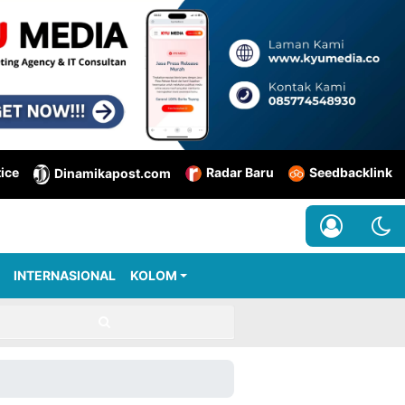
tice
Radar Baru
Seedbacklink
Dinamikapost.com
INTERNASIONAL
KOLOM