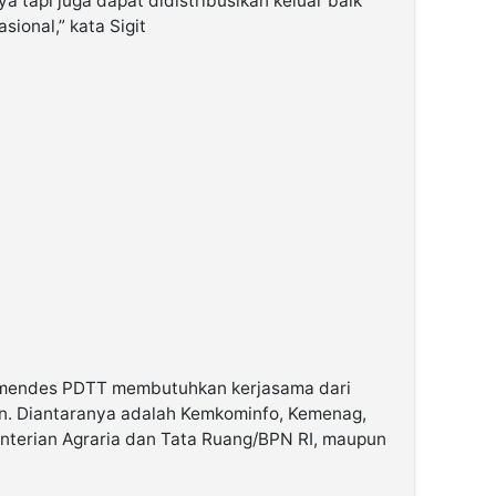
 tapi juga dapat didistribusikan keluar baik
sional,” kata Sigit
Kemendes PDTT membutuhkan kerjasama dari
n. Diantaranya adalah Kemkominfo, Kemenag,
terian Agraria dan Tata Ruang/BPN RI, maupun