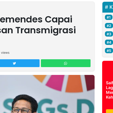
K
 Kemendes Capai
an Transmigrasi
views
Sai
Lag
Mer
Keh