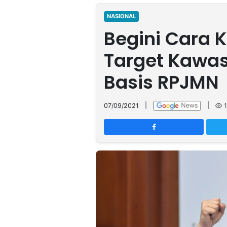
MULTIMEDIA
INDONESIA
NASIONAL
Begini Cara
Partner
Target Kawas
Insight
Suara
Lens
Daily
Jalan
Idealita
Kita
Dinamikapost.com
Radar
Seedbacklink
Basis RPJMN
NTB
Time
IDN
Jogja
Rakyat
News
Notice
Baru
07/09/2021
|
|
1
Follow
Kabarbaru