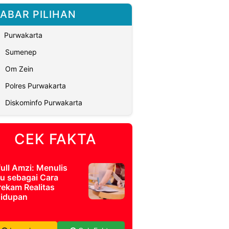
ABAR PILIHAN
Purwakarta
Sumenep
Om Zein
Polres Purwakarta
Diskominfo Purwakarta
CEK FAKTA
full Amzi: Menulis
u sebagai Cara
ekam Realitas
idupan