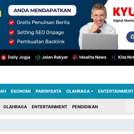
Daily Jogja
Jalan Rakyat
Idealita News
Kita No
RAH
EKONOMI
PARIWISATA
OLAHRAGA
ENTERTAINMENT
OLAHRAGA
ENTERTAINMENT
PENDIDIKAN