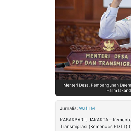
©
Kabarbaru.co
-
2026
PT.
Kabarbaru
Media
Holding
Menteri Desa, Pembangunan Daerah
Halim Iskan
Jurnalis:
Wafil M
KABARBARU, JAKARTA – Kementer
Transmigrasi (Kemendes PDTT) t