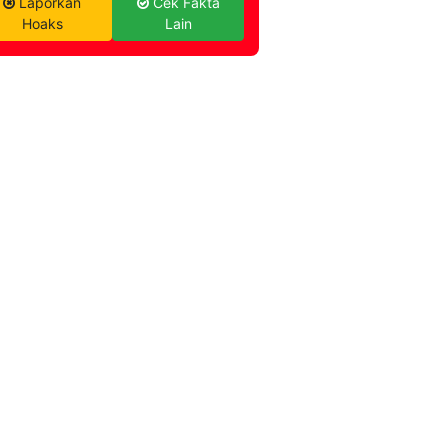
Laporkan
Cek Fakta
Hoaks
Lain