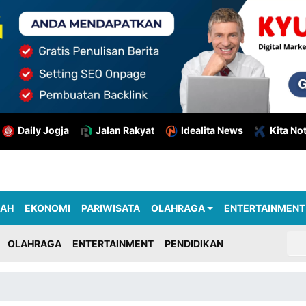
Daily Jogja
Jalan Rakyat
Idealita News
Kita No
RAH
EKONOMI
PARIWISATA
OLAHRAGA
ENTERTAINMENT
OLAHRAGA
ENTERTAINMENT
PENDIDIKAN