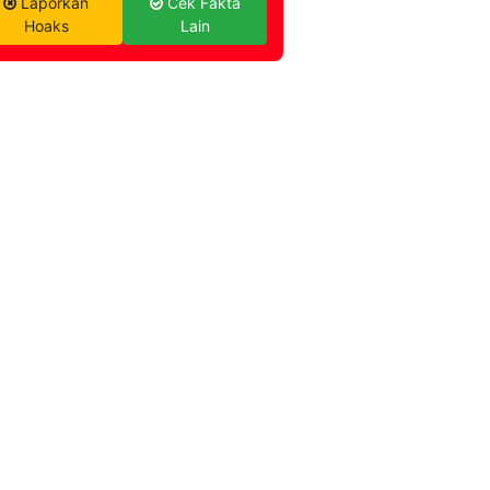
Laporkan
Cek Fakta
Hoaks
Lain