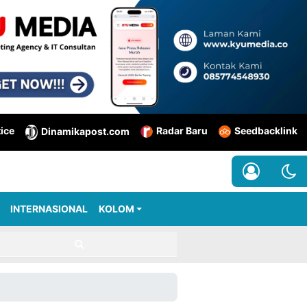
tice
Radar Baru
Seedbacklink
Dinamikapost.com
INTERNASIONAL
KOLOM