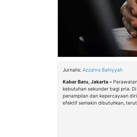
©
Kabarbaru.co
-
2026
PT.
Kabarbaru
Media
Holding
Jurnalis:
Azzahra Bahiyyah
Kabar Baru, Jakarta –
Perawatan 
kebutuhan sekunder bagi pria. D
penampilan dan kepercayaan dir
efektif semakin dibutuhkan, terut