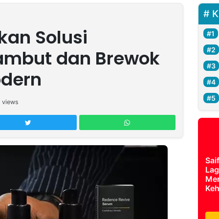
K
kan Solusi
ambut dan Brewok
odern
views
Sai
Lag
Mer
Keh