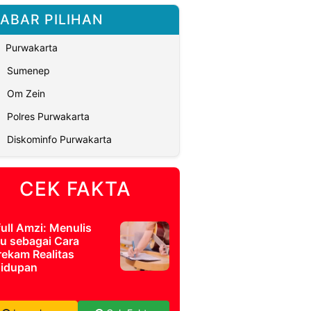
ABAR PILIHAN
Purwakarta
Sumenep
Om Zein
Polres Purwakarta
Diskominfo Purwakarta
CEK FAKTA
full Amzi: Menulis
u sebagai Cara
ekam Realitas
idupan