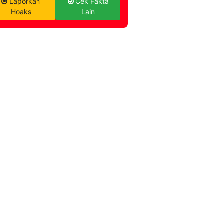
Laporkan
Cek Fakta
Hoaks
Lain