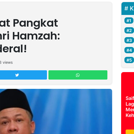
K
at Pangkat
hri Hamzah:
eral!
3
views
Sai
Lag
Mer
Keh