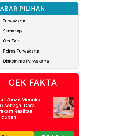
ABAR PILIHAN
Purwakarta
Sumenep
Om Zein
Polres Purwakarta
Diskominfo Purwakarta
CEK FAKTA
full Amzi: Menulis
u sebagai Cara
ekam Realitas
idupan