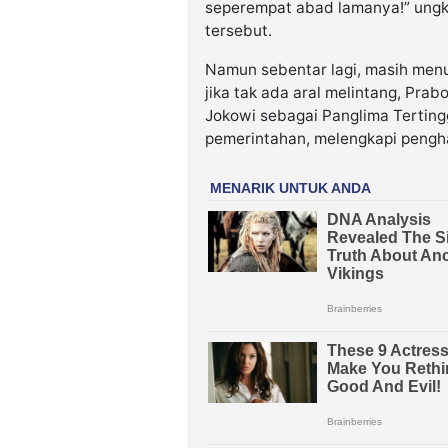
seperempat abad lamanya!” ungk
tersebut.
Namun sebentar lagi, masih menur
jika tak ada aral melintang, Prab
Jokowi sebagai Panglima Tertingg
pemerintahan, melengkapi pengha