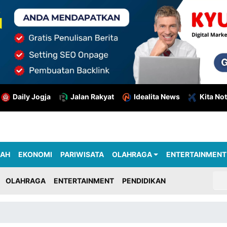
Daily Jogja
Jalan Rakyat
Idealita News
Kita Not
RAH
EKONOMI
PARIWISATA
OLAHRAGA
ENTERTAINMENT
OLAHRAGA
ENTERTAINMENT
PENDIDIKAN