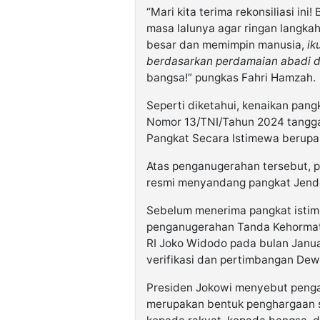
“Mari kita terima rekonsiliasi i
masa lalunya agar ringan langkah
besar dan memimpin manusia,
ik
berdasarkan perdamaian abadi da
bangsa!” pungkas Fahri Hamzah.
Seperti diketahui, kenaikan pan
Nomor 13/TNI/Tahun 2024 tangga
Pangkat Secara Istimewa berupa
Atas penganugerahan tersebut, p
resmi menyandang pangkat Jende
Sebelum menerima pangkat isti
penganugerahan Tanda Kehormat
RI Joko Widodo pada bulan Janua
verifikasi dan pertimbangan Dew
Presiden Jokowi menyebut pen
merupakan bentuk penghargaan s