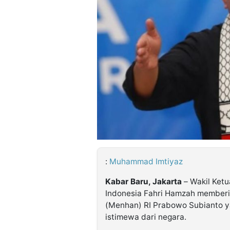
©
Kabarbaru.co
-
2026
PT.
Kabarbaru
Media
Holding
:
Muhammad Imtiyaz
Kabar Baru, Jakarta
– Wakil Ket
Indonesia Fahri Hamzah memberi
(Menhan) RI Prabowo Subianto y
istimewa dari negara.