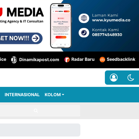
ice
Radar Baru
Seedbacklink
Dinamikapost.com
INTERNASIONAL
KOLOM