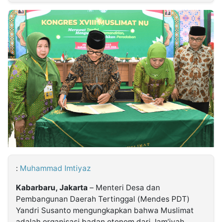
MULTIMEDIA
INDONESIA
Partner
Insight
Suara
Lens
Daily
Jalan
Idealita
Kita
Dinamikapost.com
Radar
Seedbacklink
NTB
Time
IDN
Jogja
Rakyat
News
Notice
Baru
Follow
Kabarbaru
:
Muhammad Imtiyaz
Kabarbaru, Jakarta
– Menteri Desa dan
Pembangunan Daerah Tertinggal (Mendes PDT)
Yandri Susanto mengungkapkan bahwa Muslimat
adalah organisasi badan otonom dari Jam’iyah