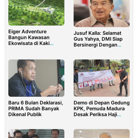
Eiger Adventure
Jusuf Kalla: Selamat
Bangun Kawasan
Gus Yahya, DMI Siap
Ekowisata di Kaki
Bersinergi Dengan
Gunung Pangrango
PBNU
Baru 6 Bulan Deklarasi,
Demo di Depan Gedung
PRIMA Sudah Banyak
KPK, Pemuda Madura
Dikenal Publik
Desak Periksa Haji
Mukmin Terkait Rokok
Ilegal