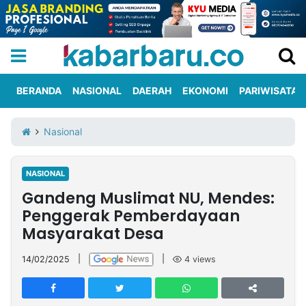
BERANDA
NASIONAL
DAERAH
EKONOMI
PARIWISATA
Informasi
KabarbaruTV
Kirim
Tentang
Nasional
Iklan
Berita
Kami
NASIONAL
Berita
Gandeng Muslimat NU, Mendes:
Nasional
International
Olahraga
Entertainment
Daerah
Pariwisata
Kuliner
Kolom
Penggerak Pemberdayaan
Masyarakat Desa
Network
14/02/2025
|
|
4
views
PT
TREETAN