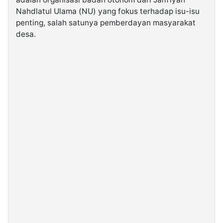
Nahdlatul Ulama (NU) yang fokus terhadap isu-isu
penting, salah satunya pemberdayan masyarakat
©
Kabarbaru.co
desa.
-
2026
PT.
Kabarbaru
Media
Holding