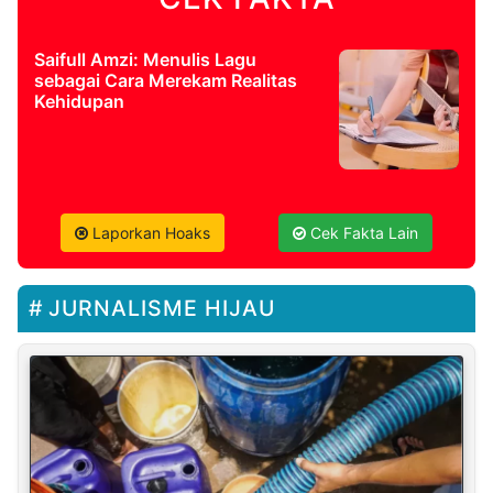
Saifull Amzi: Menulis Lagu
sebagai Cara Merekam Realitas
Kehidupan
Laporkan Hoaks
Cek Fakta Lain
JURNALISME HIJAU