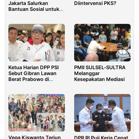
Jakarta Salurkan
Diintervensi PKS?
Bantuan Sosial untuk
Madrasah yang
Terdampak Kebakaran
di Penjaringan
Ketua Harian DPP PSI
PMII SULSEL-SULTRA
Sebut Gibran Lawan
Melanggar
Berat Prabowo di
Kesepakatan Mediasi
Pemilu 2029
Vega Kiswanto Terjun
DPR RI Puji Kerja Cepat