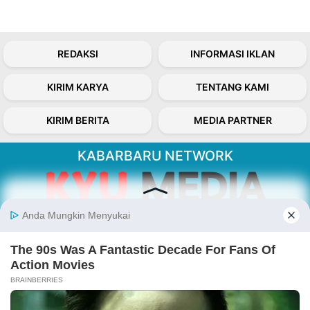
REDAKSI
INFORMASI IKLAN
KIRIM KARYA
TENTANG KAMI
KIRIM BERITA
MEDIA PARTNER
KABARBARU NETWORK
About Our Kabarbaru.co
Kabarbaru.co menyajikan berita aktual dan
inspiratif dari sudut pandang berbaik sangka
serta terverifikasi dari sumber yang tepat.