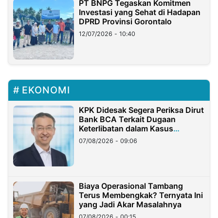
PT BNPG Tegaskan Komitmen
Investasi yang Sehat di Hadapan
DPRD Provinsi Gorontalo
12/07/2026 - 10:40
EKONOMI
KPK Didesak Segera Periksa Dirut
Bank BCA Terkait Dugaan
Keterlibatan dalam Kasus
Hilangnya Dana Nasabah Rp2,58
07/08/2026 - 09:06
Miliar
Biaya Operasional Tambang
Terus Membengkak? Ternyata Ini
yang Jadi Akar Masalahnya
07/08/2026 - 00:15