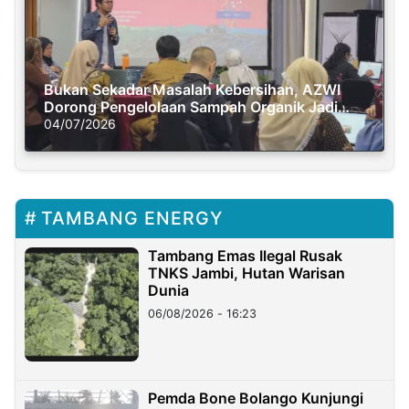
Bukan Sekadar Masalah Kebersihan, AZWI
Dorong Pengelolaan Sampah Organik Jadi
Solusi Krisis Iklim
04/07/2026
TAMBANG ENERGY
Tambang Emas Ilegal Rusak
TNKS Jambi, Hutan Warisan
Dunia
06/08/2026 - 16:23
Pemda Bone Bolango Kunjungi