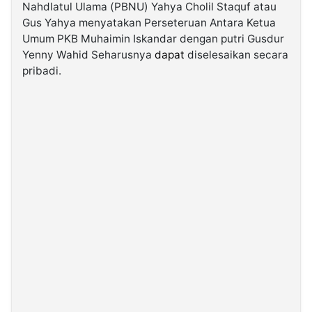
Nahdlatul Ulama (PBNU) Yahya Cholil Staquf atau
Gus Yahya menyatakan Perseteruan Antara Ketua
©
Umum PKB Muhaimin Iskandar dengan putri Gusdur
Kabarbaru.co
-
Yenny Wahid Seharusnya
dapat
diselesaikan secara
2026
pribadi.
PT.
Kabarbaru
Media
Holding