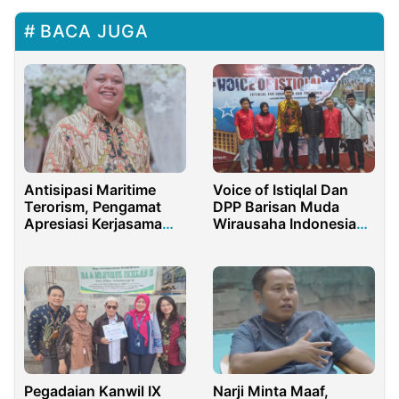
BACA JUGA
Antisipasi Maritime
Voice of Istiqlal Dan
Terorism, Pengamat
DPP Barisan Muda
Apresiasi Kerjasama
Wirausaha Indonesia
Bakamla RI dan BNPT
Akan Berkolaborasi
Pegadaian Kanwil IX
Narji Minta Maaf,