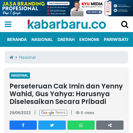
BERANDA
NASIONAL
DAERAH
EKONOMI
PARIWISATA
Informasi
KabarbaruTV
Kirim
Tentang
Nasional
Iklan
Berita
Kami
NASIONAL
Berita
Perseteruan Cak Imin dan Yenny
Nasional
International
Olahraga
Entertainment
Daerah
Pariwisata
Kuliner
Kolom
Wahid, Gus Yahya: Harusnya
Diselesaikan Secara Pribadi
Network
29/06/2022
|
|
6
views
PT
TREETAN