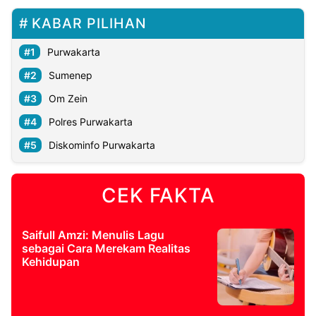
KABAR PILIHAN
Purwakarta
Sumenep
Om Zein
Polres Purwakarta
Diskominfo Purwakarta
CEK FAKTA
Saifull Amzi: Menulis Lagu
sebagai Cara Merekam Realitas
Kehidupan