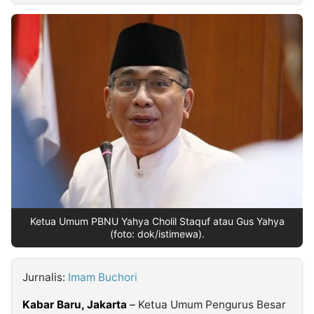
MULTIMEDIA
INDONESIA
Partner
Insight
Suara
Lens
Daily
Jalan
Idealita
Kita
Dinamikapost.com
Radar
Seedbacklink
NTB
Time
IDN
Jogja
Rakyat
News
Notice
Baru
Follow
Kabarbaru
Ketua Umum PBNU Yahya Cholil Staquf atau Gus Yahya
(foto: dok/istimewa).
Jurnalis:
Imam Buchori
Kabar Baru, Jakarta
–
Ketua Umum Pengurus Besar