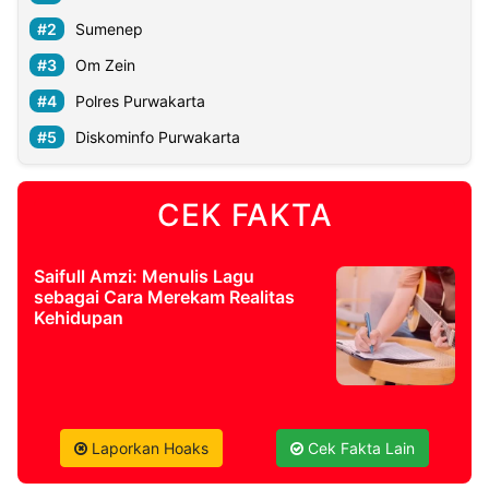
Sumenep
Om Zein
Polres Purwakarta
Diskominfo Purwakarta
CEK FAKTA
Saifull Amzi: Menulis Lagu
sebagai Cara Merekam Realitas
Kehidupan
Laporkan Hoaks
Cek Fakta Lain