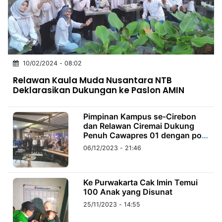
MULTIMEDIA
INDONESIA
Partner
10/02/2024 - 08:02
Insight
Suara
Lens
Daily
Jalan
Idealita
Kita
Dinamikapost.com
Radar
Seedbacklink
Relawan Kaula Muda Nusantara NTB
NTB
Time
IDN
Jogja
Rakyat
News
Notice
Baru
Deklarasikan Dukungan ke Paslon AMIN
Follow
Kabarbaru
Pimpinan Kampus se-Cirebon
dan Relawan Ciremai Dukung
Penuh Cawapres 01 dengan pola
“Upaya Membangun Kesadaran
06/12/2023 - 21:46
Pendidikan”
Ke Purwakarta Cak Imin Temui
100 Anak yang Disunat
25/11/2023 - 14:55