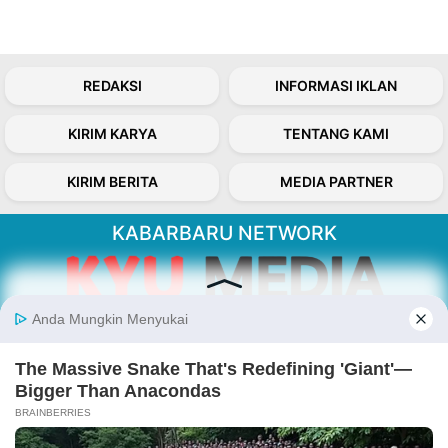
REDAKSI
INFORMASI IKLAN
KIRIM KARYA
TENTANG KAMI
KIRIM BERITA
MEDIA PARTNER
KABARBARU NETWORK
About Our Kabarbaru.co
Kabarbaru.co menyajikan berita aktual dan
inspiratif dari sudut pandang berbaik sangka
serta terverifikasi dari sumber yang tepat.