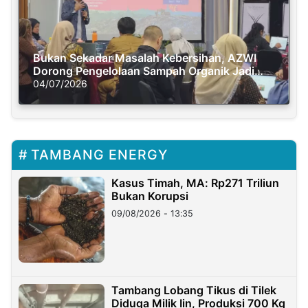
Bukan Sekadar Masalah Kebersihan, AZWI
Dorong Pengelolaan Sampah Organik Jadi
Solusi Krisis Iklim
04/07/2026
TAMBANG ENERGY
Kasus Timah, MA: Rp271 Triliun
Bukan Korupsi
09/08/2026 - 13:35
Tambang Lobang Tikus di Tilek
Diduga Milik Iin, Produksi 700 Kg