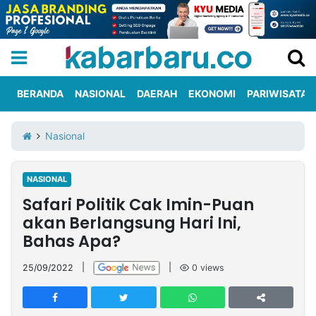
BERANDA
NASIONAL
DAERAH
EKONOMI
PARIWISATA
Informasi
KabarbaruTV
Kirim
Tentang
Nasional
Iklan
Berita
Kami
NASIONAL
Berita
Safari Politik Cak Imin-Puan
Nasional
International
Olahraga
Entertainment
Daerah
Pariwisata
Kuliner
Kolom
akan Berlangsung Hari Ini,
Bahas Apa?
Network
25/09/2022
|
|
0
views
PT
TREETAN