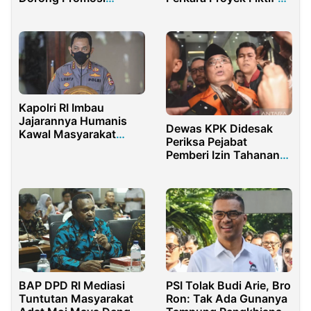
Budaya ke Tingkat
Kementerian PU,
Nasional
Negara Rugi Rp16 Miliar
Kapolri RI Imbau
Jajarannya Humanis
Dewas KPK Didesak
Kawal Masyarakat
Periksa Pejabat
Ketika Presiden
Pemberi Izin Tahanan
Kunjungan ke Daerah
Rumah ke Yaqut
PSI Tolak Budi Arie, Bro
BAP DPD RI Mediasi
Ron: Tak Ada Gunanya
Tuntutan Masyarakat