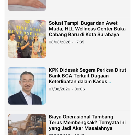
Solusi Tampil Bugar dan Awet
Muda, HLL Wellness Center Buka
Cabang Baru di Kota Surabaya
08/08/2026 - 17:35
KPK Didesak Segera Periksa Dirut
Bank BCA Terkait Dugaan
Keterlibatan dalam Kasus
Hilangnya Dana Nasabah Rp2,58
07/08/2026 - 09:06
Miliar
Biaya Operasional Tambang
Terus Membengkak? Ternyata Ini
yang Jadi Akar Masalahnya