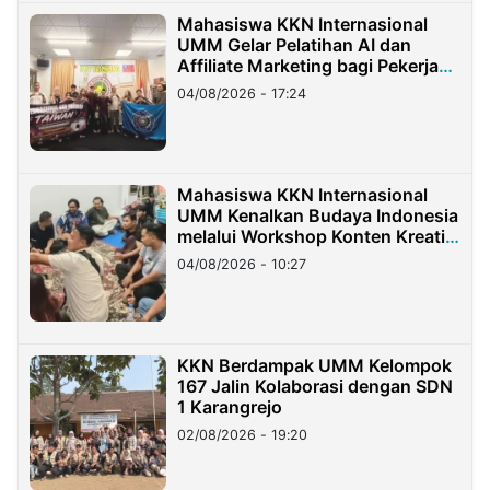
Mahasiswa KKN Internasional
UMM Gelar Pelatihan AI dan
Affiliate Marketing bagi Pekerja
Migran Indonesia di Taiwan
04/08/2026 - 17:24
Mahasiswa KKN Internasional
UMM Kenalkan Budaya Indonesia
melalui Workshop Konten Kreatif
di Taiwan
04/08/2026 - 10:27
KKN Berdampak UMM Kelompok
167 Jalin Kolaborasi dengan SDN
1 Karangrejo
02/08/2026 - 19:20