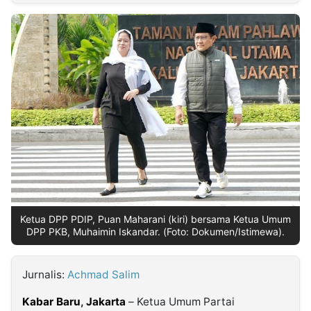
MULTIMEDIA
INDONESIA
Partner
Insight
Suara
Lens
Daily
Jalan
Idealita
Kita
Dinamikapost.com
Radar
Seedbacklink
NTB
Time
IDN
Jogja
Rakyat
News
Notice
Baru
Follow
Kabarbaru
Ketua DPP PDIP, Puan Maharani (kiri) bersama Ketua Umum
DPP PKB, Muhaimin Iskandar. (Foto: Dokumen/Istimewa).
Jurnalis:
Achmad Salim
Kabar Baru
,
Jakarta
– Ketua Umum Partai