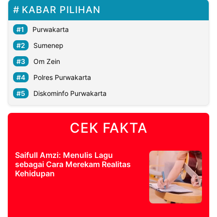
KABAR PILIHAN
Purwakarta
Sumenep
Om Zein
Polres Purwakarta
Diskominfo Purwakarta
CEK FAKTA
Saifull Amzi: Menulis Lagu
sebagai Cara Merekam Realitas
Kehidupan