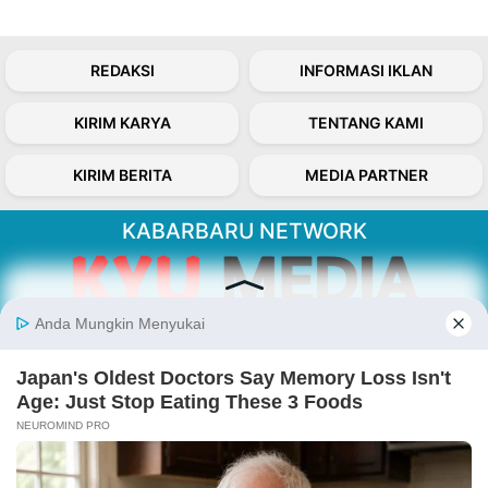
REDAKSI
INFORMASI IKLAN
KIRIM KARYA
TENTANG KAMI
KIRIM BERITA
MEDIA PARTNER
KABARBARU NETWORK
About Our Kabarbaru.co
Kabarbaru.co menyajikan berita aktual dan
inspiratif dari sudut pandang berbaik sangka
serta terverifikasi dari sumber yang tepat.