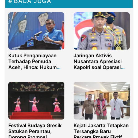
BACA JUGA
Kutuk Penganiayaan
Jaringan Aktivis
Terhadap Pemuda
Nusantara Apresiasi
Aceh, Hinca: Hukum
Kapolri soal Operasi
Mati Paspampres!
Escobar II
Festival Budaya Gresik
Kejati Jakarta Tetapkan
Satukan Perantau,
Tersangka Baru
Dorong Promosi
Perkara Proyek Fiktif di