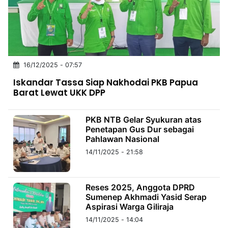
MULTIMEDIA
INDONESIA
Partner
16/12/2025 - 07:57
Insight
Suara
Lens
Daily
Jalan
Idealita
Kita
Radar
Seedbacklink
Iskandar Tassa Siap Nakhodai PKB Papua
NTB
Time
IDN
Jogja
Rakyat
News
Notice
Baru
Barat Lewat UKK DPP
Follow
Kabarbaru
PKB NTB Gelar Syukuran atas
Penetapan Gus Dur sebagai
Pahlawan Nasional
14/11/2025 - 21:58
Reses 2025, Anggota DPRD
Sumenep Akhmadi Yasid Serap
Aspirasi Warga Giliraja
14/11/2025 - 14:04