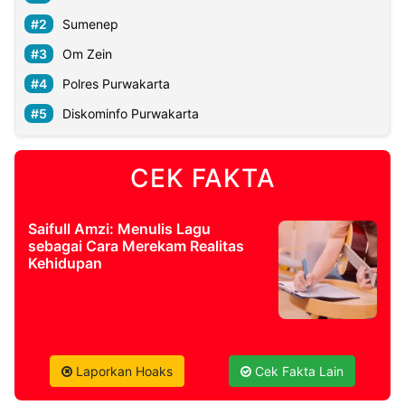
Sumenep
Om Zein
Polres Purwakarta
Diskominfo Purwakarta
CEK FAKTA
Saifull Amzi: Menulis Lagu
sebagai Cara Merekam Realitas
Kehidupan
Laporkan Hoaks
Cek Fakta Lain