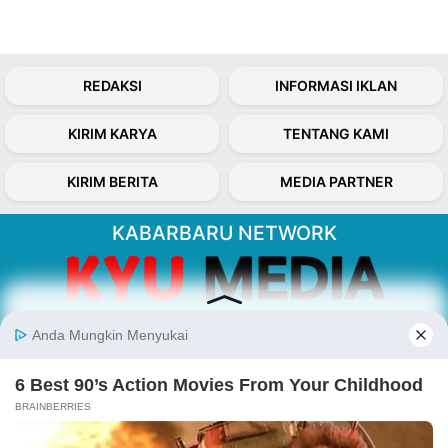
REDAKSI
INFORMASI IKLAN
KIRIM KARYA
TENTANG KAMI
KIRIM BERITA
MEDIA PARTNER
KABARBARU NETWORK
About Our Kabarbaru.co
Kabarbaru.co menyajikan berita aktual dan
inspiratif dari sudut pandang berbaik sangka
serta terverifikasi dari sumber yang tepat.