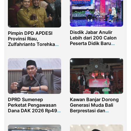
Disdik Jabar Anulir
Pimpin DPD APDESI
Lebih dari 200 Calon
Provinsi Riau,
Peserta Didik Baru
Zulfahrianto Torehkan
yang Terlibat
Sejarah
Kecurangan dalam
PPDB Tahap I
DPRD Sumenep
Kawan Banjar Dorong
Perketat Pengawasan
Generasi Muda Bali
Dana DAK 2026 Rp49
Berprestasi dan
Miliar
Berwawasan Luas