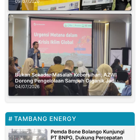
Semasa Piknik
09/07/2026
Bukan Sekadar Masalah Kebersihan, AZWI
Dorong Pengelolaan Sampah Organik Jadi
Solusi Krisis Iklim
04/07/2026
TAMBANG ENERGY
Pemda Bone Bolango Kunjungi
PT BNPG, Dukung Percepatan