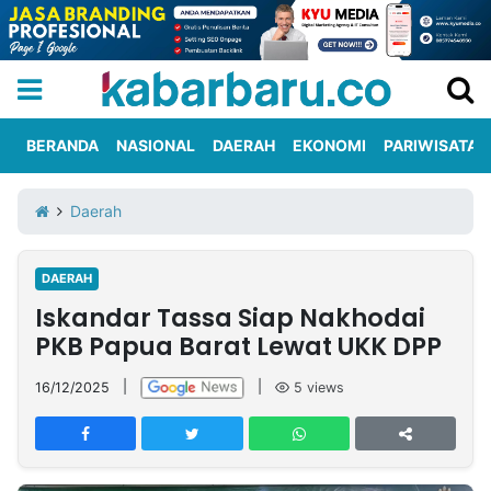
BERANDA
NASIONAL
DAERAH
EKONOMI
PARIWISATA
Informasi
KabarbaruTV
Kirim
Tentang
Daerah
Iklan
Berita
Kami
DAERAH
Berita
Iskandar Tassa Siap Nakhodai
Nasional
International
Olahraga
Entertainment
Daerah
Pariwisata
Kuliner
Kolom
PKB Papua Barat Lewat UKK DPP
16/12/2025
|
|
5
views
Network
PT
TREETAN