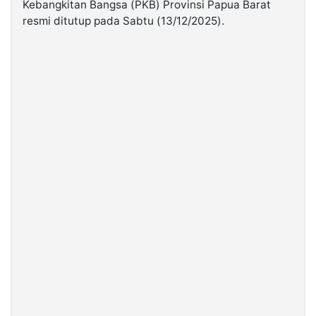
Kebangkitan Bangsa (PKB) Provinsi Papua Barat
resmi ditutup pada Sabtu (13/12/2025).
©
Kabarbaru.co
-
2026
PT.
Kabarbaru
Media
Holding