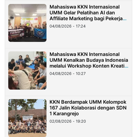
Mahasiswa KKN Internasional
UMM Gelar Pelatihan AI dan
Affiliate Marketing bagi Pekerja
Migran Indonesia di Taiwan
04/08/2026 - 17:24
Mahasiswa KKN Internasional
UMM Kenalkan Budaya Indonesia
melalui Workshop Konten Kreatif
di Taiwan
04/08/2026 - 10:27
KKN Berdampak UMM Kelompok
167 Jalin Kolaborasi dengan SDN
1 Karangrejo
02/08/2026 - 19:20