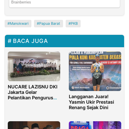
Manokwari
Papua Barat
PKB
BACA JUGA
NUCARE LAZISNU DKI
Jakarta Gelar
Langganan Juara!
Pelantikan Pengurus
Yasmin Ukir Prestasi
dan Gerakan Orang Tua
Renang Sejak Dini
Asuh