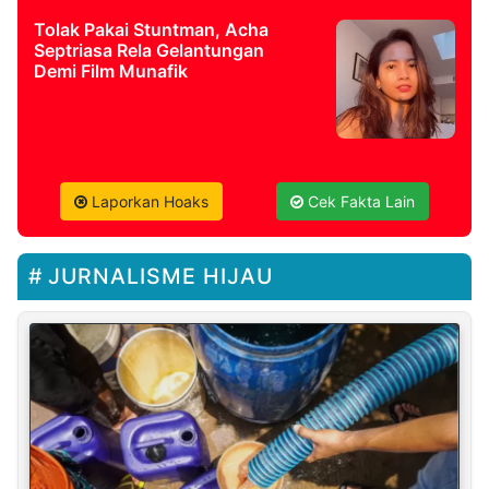
Tolak Pakai Stuntman, Acha
Septriasa Rela Gelantungan
Demi Film Munafik
Laporkan Hoaks
Cek Fakta Lain
JURNALISME HIJAU