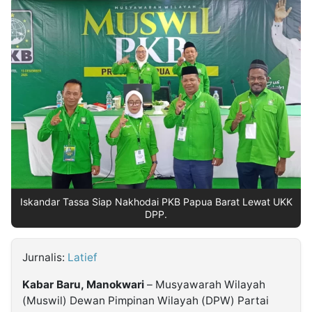
MULTIMEDIA
INDONESIA
Partner
Insight
Suara
Lens
Daily
Jalan
Idealita
Kita
Dinamikapost.com
Radar
Seedbacklink
NTB
Time
IDN
Jogja
Rakyat
News
Notice
Baru
Follow
Kabarbaru
Iskandar Tassa Siap Nakhodai PKB Papua Barat Lewat UKK
DPP.
Jurnalis:
Latief
Kabar Baru, Manokwari
– Musyawarah Wilayah
(Muswil) Dewan Pimpinan Wilayah (DPW) Partai