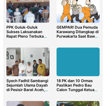
PPK Guluk-Guluk
GEMPAR! Dua Pemuda
Sukses Laksanakan
Karawang Ditangkap di
Rapat Pleno Terbuka
Purwakarta Saat Bawa
DPHP Pikada 2024
Sabu, Transaksi via
WhatsApp!
Syech Fadhil Sambangi
18 PK dan 10 Ormas
Sejumlah Ulama Dayah
Pastikan Pedro Bau
di Pesisir Barat Aceh,
Calon Tunggal Ketua
Ada Apa?
Golkar Bone Bolango