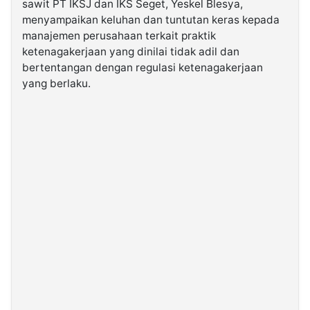
sawit PT IKSJ dan IKS Seget, Yeskel Blesya,
menyampaikan keluhan dan tuntutan keras kepada
manajemen perusahaan terkait praktik
©
Kabarbaru.co
ketenagakerjaan yang dinilai tidak adil dan
-
2026
bertentangan dengan regulasi ketenagakerjaan
yang berlaku.
PT.
Kabarbaru
Media
Holding