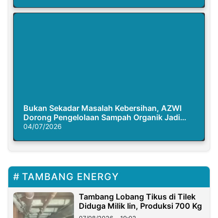
Bukan Sekadar Masalah Kebersihan, AZWI
Dorong Pengelolaan Sampah Organik Jadi
Solusi Krisis Iklim
04/07/2026
TAMBANG ENERGY
Tambang Lobang Tikus di Tilek
Diduga Milik Iin, Produksi 700 Kg