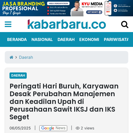
BERANDA
NASIONAL
DAERAH
EKONOMI
PARIWISATA
Informasi
KabarbaruTV
Kirim
Tentang
Daerah
Iklan
Berita
Kami
DAERAH
Berita
Peringati Hari Buruh, Karyawan
Nasional
International
Olahraga
Entertainment
Daerah
Pariwisata
Kuliner
Kolom
Desak Perubahan Manajemen
dan Keadilan Upah di
Perusahaan Sawit IKSJ dan IKS
Network
Seget
PT
TREETAN
06/05/2025
|
|
2
views