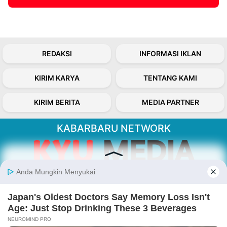
REDAKSI
INFORMASI IKLAN
KIRIM KARYA
TENTANG KAMI
KIRIM BERITA
MEDIA PARTNER
KABARBARU NETWORK
About Our Kabarbaru.co
Kabarbaru.co menyajikan berita aktual dan
inspiratif dari sudut pandang berbaik sangka
serta terverifikasi dari sumber yang tepat.