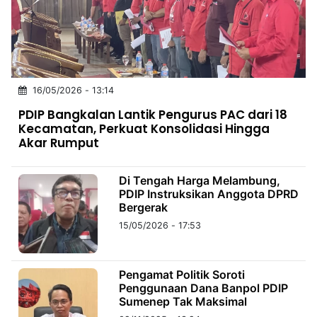
MULTIMEDIA
INDONESIA
Partner
16/05/2026 - 13:14
Insight
Suara
Lens
Daily
Jalan
Idealita
Kita
Dinamikapost.com
Radar
Seedbacklink
PDIP Bangkalan Lantik Pengurus PAC dari 18
NTB
Time
IDN
Jogja
Rakyat
News
Notice
Baru
Kecamatan, Perkuat Konsolidasi Hingga
Akar Rumput
Follow
Kabarbaru
Di Tengah Harga Melambung,
PDIP Instruksikan Anggota DPRD
Bergerak
15/05/2026 - 17:53
Pengamat Politik Soroti
Penggunaan Dana Banpol PDIP
Sumenep Tak Maksimal