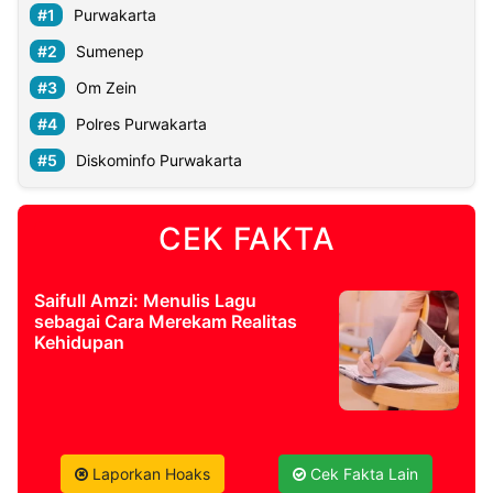
Purwakarta
Sumenep
Om Zein
Polres Purwakarta
Diskominfo Purwakarta
CEK FAKTA
Saifull Amzi: Menulis Lagu
sebagai Cara Merekam Realitas
Kehidupan
Laporkan Hoaks
Cek Fakta Lain