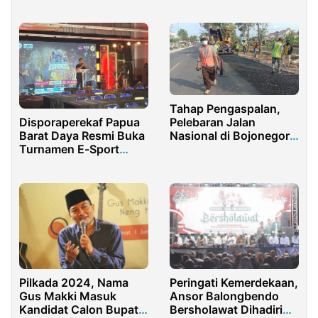
Kabur
Tahap Pengaspalan,
Disporaperekaf Papua
Pelebaran Jalan
Barat Daya Resmi Buka
Nasional di Bojonegoro
Turnamen E-Sport
Segera Selesai
2025
Pilkada 2024, Nama
Peringati Kemerdekaan,
Gus Makki Masuk
Ansor Balongbendo
Kandidat Calon Bupati
Bersholawat Dihadiri