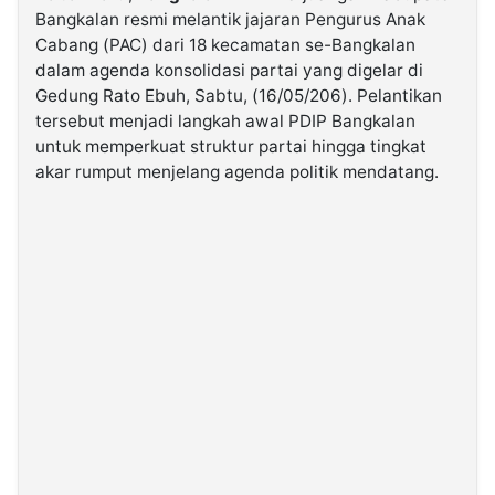
Bangkalan resmi melantik jajaran Pengurus Anak
Cabang (PAC) dari 18 kecamatan se-Bangkalan
©
dalam agenda konsolidasi partai yang digelar di
Kabarbaru.co
-
Gedung Rato Ebuh, Sabtu, (16/05/206). Pelantikan
2026
tersebut menjadi langkah awal PDIP Bangkalan
untuk memperkuat struktur partai hingga tingkat
PT.
akar rumput menjelang agenda politik mendatang.
Kabarbaru
Media
Holding