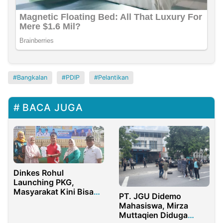
Bangkalan
PDIP
Pelantikan
BACA JUGA
Dinkes Rohul
Launching PKG,
Masyarakat Kini Bisa
PT. JGU Didemo
Cek Kesehatan Secara
Mahasiswa, Mirza
Gratis
Muttaqien Diduga