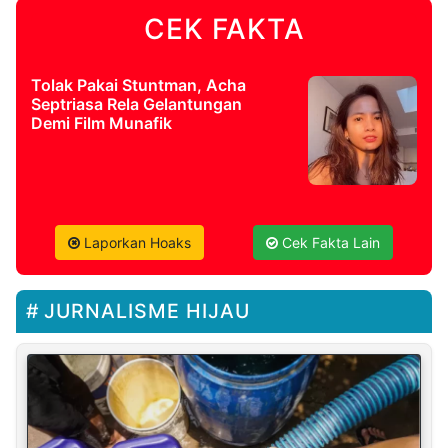
CEK FAKTA
Tolak Pakai Stuntman, Acha
Septriasa Rela Gelantungan
Demi Film Munafik
Laporkan Hoaks
Cek Fakta Lain
JURNALISME HIJAU