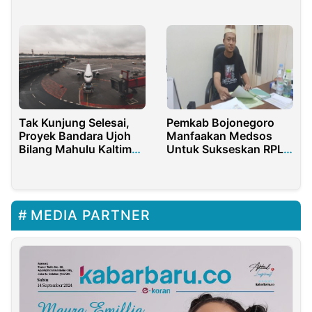
Banyuwangi
Ribuan Jama’ah
Tak Kunjung Selesai,
Pemkab Bojonegoro
Proyek Bandara Ujoh
Manfaakan Medsos
Bilang Mahulu Kaltim
Untuk Sukseskan RPL
Diduga Dikorupsi
Desa
MEDIA PARTNER