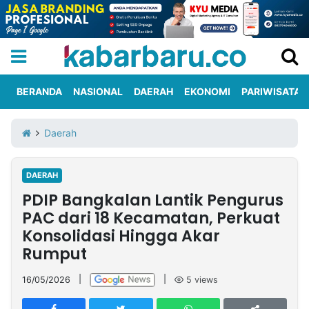
BERANDA
NASIONAL
DAERAH
EKONOMI
PARIWISATA
Informasi
KabarbaruTV
Kirim
Tentang
Daerah
Iklan
Berita
Kami
DAERAH
Berita
PDIP Bangkalan Lantik Pengurus
Nasional
International
Olahraga
Entertainment
Daerah
Pariwisata
Kuliner
Kolom
PAC dari 18 Kecamatan, Perkuat
Konsolidasi Hingga Akar
Rumput
Network
16/05/2026
|
|
5
views
PT
TREETAN