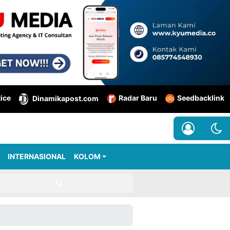
tice
Radar Baru
Seedbacklink
Dinamikapost.com
INTERNASIONAL
KOLOM