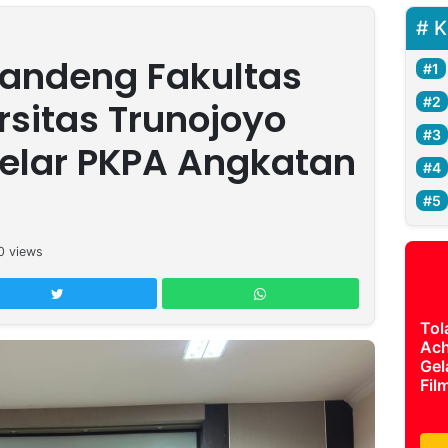
K
andeng Fakultas
sitas Trunojoyo
elar PKPA Angkatan
0
views
Tol
Ach
Gel
Fil