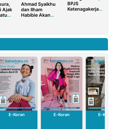
BPJS
sura,
Ahmad Syaikhu
Ketenagakerjaan
i Ajak
dan Ilham
Purwakarta
atu
Habibie Akan
Gelar Bazar
n PKB
Buat Jabar Lebih
Murah, Sekda
u
Hebat Dari Masa
Turun Langsung
RK
Buka Acara
E-Koran
E-Koran
E-Koran