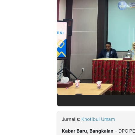
©
Kabarbaru.co
-
2026
PT.
Kabarbaru
Media
Holding
Jurnalis:
Khotibul Umam
Kabar Baru, Bangkalan
– DPC PE