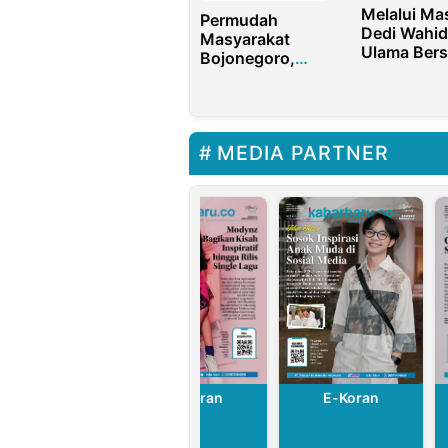
Melalui Ma
Permudah
Dedi Wahid
Masyarakat
Ulama Bers
Bojonegoro,
Menangka
Program
pada Pemil
Santunan Kini
2024
Lewat Aplikasi
MEDIA PARTNER
E-Koran
E-Koran
E-Koran