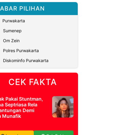
ABAR PILIHAN
Purwakarta
Sumenep
Om Zein
Polres Purwakarta
Diskominfo Purwakarta
CEK FAKTA
ak Pakai Stuntman,
a Septriasa Rela
antungan Demi
m Munafik