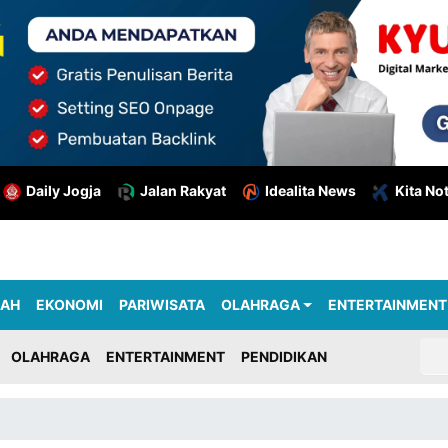
Daily Jogja
Jalan Rakyat
Idealita News
Kita No
RAH
EKONOMI
PARIWISATA
OLAHRAGA
ENTERTAINMENT
OLAHRAGA
ENTERTAINMENT
PENDIDIKAN