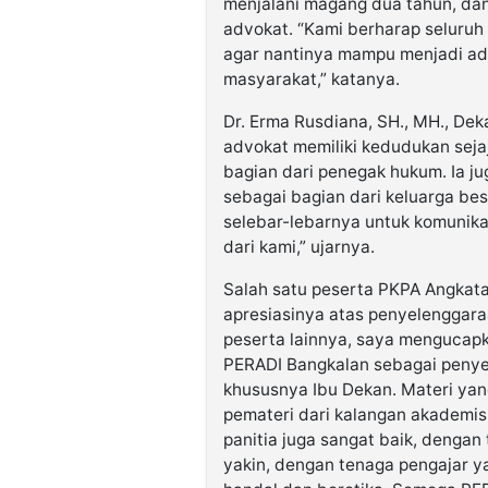
menjalani magang dua tahun, dan
advokat. “Kami berharap seluruh 
agar nantinya mampu menjadi ad
masyarakat,” katanya.
Dr. Erma Rusdiana, SH., MH., D
advokat memiliki kedudukan sejaj
bagian dari penegak hukum. Ia j
sebagai bagian dari keluarga b
selebar-lebarnya untuk komunikas
dari kami,” ujarnya.
Salah satu peserta PKPA Angkata
apresiasinya atas penyelenggaraa
peserta lainnya, saya mengucap
PERADI Bangkalan sebagai peny
khususnya Ibu Dekan. Materi yan
pemateri dari kalangan akademisi
panitia juga sangat baik, denga
yakin, dengan tenaga pengajar ya