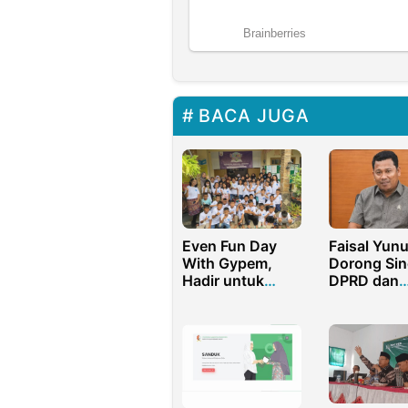
BACA JUGA
Even Fun Day
Faisal Yun
With Gypem,
Dorong Sin
Hadir untuk
DPRD dan
Pemerataan
Kejaksaan
Pendidikan di
Indonesia