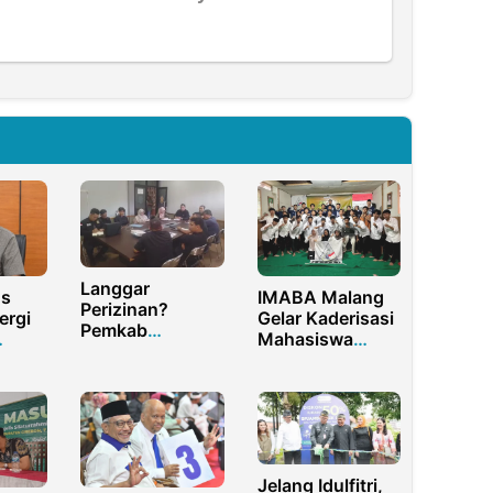
Langgar
us
IMABA Malang
Perizinan?
ergi
Gelar Kaderisasi
Pemkab
Mahasiswa
Purwakarta
Bata-Bata ke-X
Ambil Langkah
di Kepanjen
Tegas namun
Persuasif
Jelang Idulfitri,