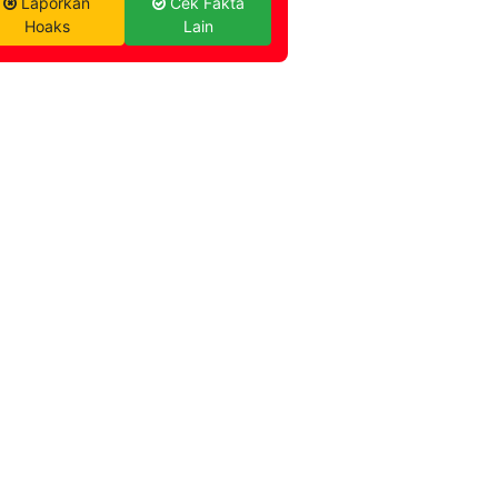
Laporkan
Cek Fakta
Hoaks
Lain