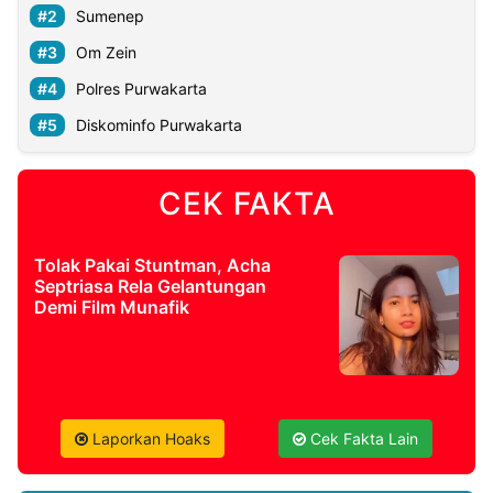
Sumenep
Om Zein
Polres Purwakarta
Diskominfo Purwakarta
CEK FAKTA
Tolak Pakai Stuntman, Acha
Septriasa Rela Gelantungan
Demi Film Munafik
Laporkan Hoaks
Cek Fakta Lain