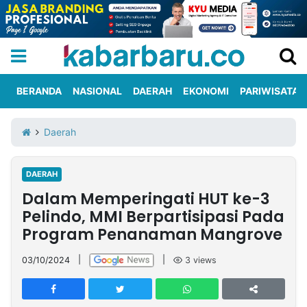
BERANDA
NASIONAL
DAERAH
EKONOMI
PARIWISATA
Informasi
KabarbaruTV
Kirim
Tentang
Daerah
Iklan
Berita
Kami
DAERAH
Berita
Dalam Memperingati HUT ke-3
Nasional
International
Olahraga
Entertainment
Daerah
Pariwisata
Kuliner
Kolom
Pelindo, MMI Berpartisipasi Pada
Program Penanaman Mangrove
Network
03/10/2024
|
|
3
views
PT
TREETAN