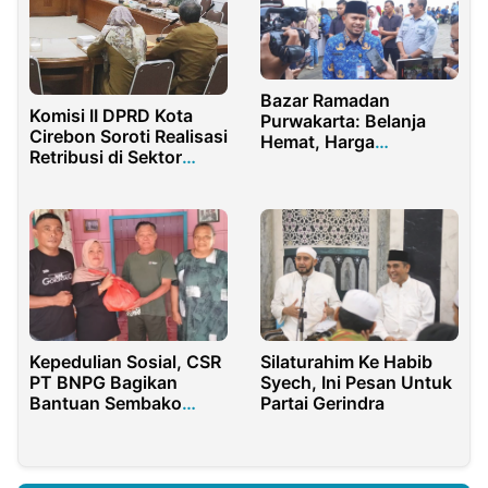
Bazar Ramadan
Komisi II DPRD Kota
Purwakarta: Belanja
Cirebon Soroti Realisasi
Hemat, Harga
Retribusi di Sektor
Merakyat!
Perikanan
Kepedulian Sosial, CSR
Silaturahim Ke Habib
PT BNPG Bagikan
Syech, Ini Pesan Untuk
Bantuan Sembako
Partai Gerindra
untuk Warga Desa
Moopiya