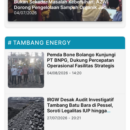
Bukan Sekadar Masalah Kebersihan, AZWI
Dorong Pengelolaan Sampah Organik Jadi
Solusi Krisis Iklim
04/07/2026
TAMBANG ENERGY
Pemda Bone Bolango Kunjungi
PT BNPG, Dukung Percepatan
Operasional Fasilitas Strategis
04/08/2026 - 14:20
IRGW Desak Audit Investigatif
Tambang Batu Bara di Pessel,
Soroti Legalitas IUP hingga
Stockpile
27/07/2026 - 20:21