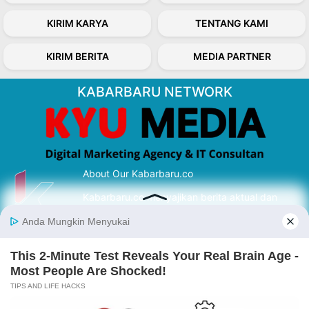
KIRIM KARYA
TENTANG KAMI
KIRIM BERITA
MEDIA PARTNER
KABARBARU NETWORK
About Our Kabarbaru.co
Kabarbaru.co menyajikan berita aktual dan
inspiratif dari sudut pandang berbaik sangka
serta terverifikasi dari sumber yang tepat.
Follow Kabarbaru