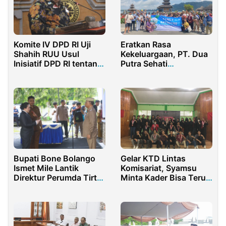
Komite IV DPD RI Uji
Eratkan Rasa
Shahih RUU Usul
Kekeluargaan, PT. Dua
Inisiatif DPD RI tentang
Putra Sehati
Pinjaman Daerah
Engineering Gelar
Family Gathering di Bali
Gelar KTD Lintas
Bupati Bone Bolango
Komisariat, Syamsu
Ismet Mile Lantik
Minta Kader Bisa Terus
Direktur Perumda Tirta
Semangat dan
Bolango
Konsisten