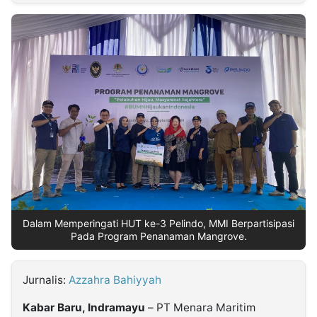
MULTIMEDIA
INDONESIA
Partner
Insight
Suara
Lens
Daily
Jalan
Idealita
Kita
Dinamikapost.com
Radar
Seedbacklink
NTB
Time
IDN
Jogja
Rakyat
News
Notice
Baru
Follow
Kabarbaru
Dalam Memperingati HUT ke-3 Pelindo, MMI Berpartisipasi
Pada Program Penanaman Mangrove.
Jurnalis:
Azzahra Bahiyyah
Kabar Baru, Indramayu
– PT Menara Maritim