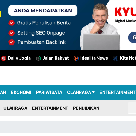
Daily Jogja
Jalan Rakyat
Idealita News
Kita No
RAH
EKONOMI
PARIWISATA
OLAHRAGA
ENTERTAINMENT
OLAHRAGA
ENTERTAINMENT
PENDIDIKAN