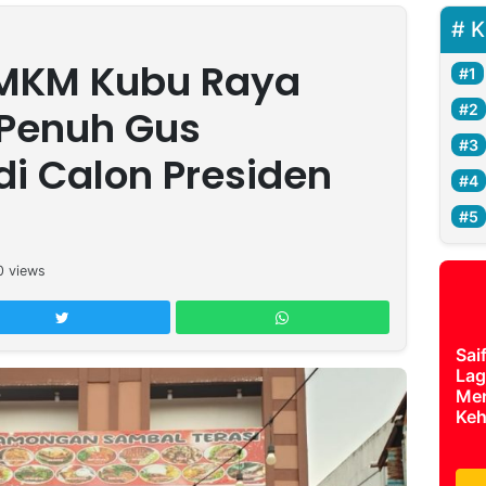
K
MKM Kubu Raya
 Penuh Gus
i Calon Presiden
0
views
Sai
Lag
Mer
Keh