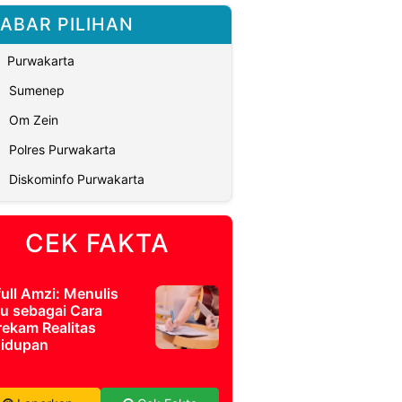
ABAR PILIHAN
Purwakarta
Sumenep
Om Zein
Polres Purwakarta
Diskominfo Purwakarta
CEK FAKTA
full Amzi: Menulis
u sebagai Cara
ekam Realitas
idupan