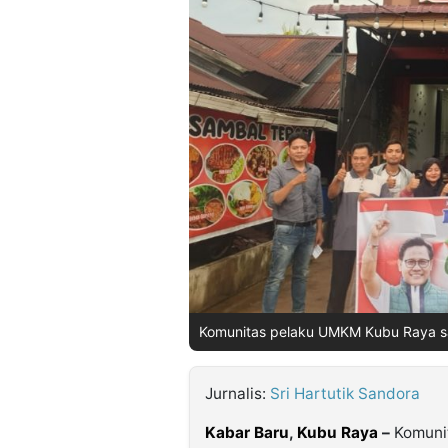
©
Kabarbaru.co
-
2026
PT.
Kabarbaru
Media
Holding
Komunitas pelaku UMKM Kubu Raya saa
Jurnalis:
Sri Hartutik Sandora
Kabar Baru
,
Kubu Raya
–
Komuni