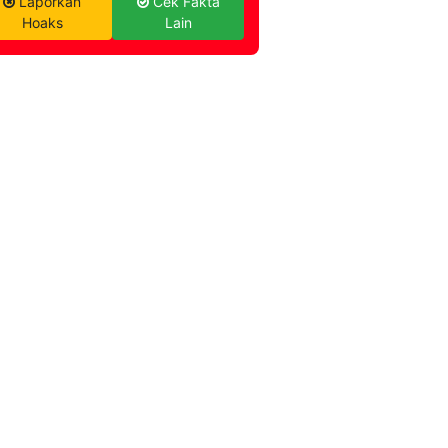
Laporkan
Cek Fakta
Hoaks
Lain