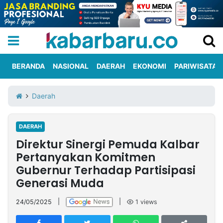
BERANDA
NASIONAL
DAERAH
EKONOMI
PARIWISATA
Informasi
KabarbaruTV
Kirim
Tentang
Daerah
Iklan
Berita
Kami
DAERAH
Berita
Direktur Sinergi Pemuda Kalbar
Nasional
International
Olahraga
Entertainment
Daerah
Pariwisata
Kuliner
Kolom
Pertanyakan Komitmen
Gubernur Terhadap Partisipasi
Generasi Muda
Network
24/05/2025
|
|
1
views
PT
TREETAN