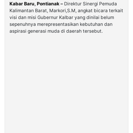
Kabar Baru
,
Pontianak
–
Direktur Sinergi Pemuda
Kalimantan Barat, Markori,S.M, angkat bicara terkait
©
visi dan misi Gubernur Kalbar yang dinilai belum
Kabarbaru.co
-
sepenuhnya merepresentasikan kebutuhan dan
2026
aspirasi generasi muda di daerah tersebut.
PT.
Kabarbaru
Media
Holding