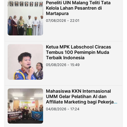
Peneliti UIN Malang Teliti Tata
Kelola Lahan Pesantren di
Martapura
07/08/2026 - 22:01
Ketua MPK Labschool Ciracas
Tembus 100 Pemimpin Muda
Terbaik Indonesia
05/08/2026 - 15:49
Mahasiswa KKN Internasional
UMM Gelar Pelatihan AI dan
Affiliate Marketing bagi Pekerja
Migran Indonesia di Taiwan
04/08/2026 - 17:24