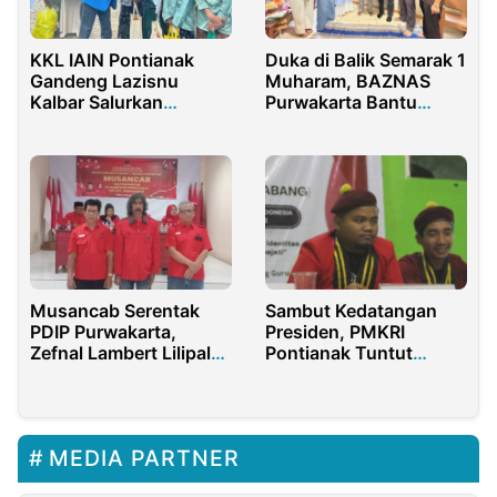
KKL IAIN Pontianak
Duka di Balik Semarak 1
Gandeng Lazisnu
Muharam, BAZNAS
Kalbar Salurkan
Purwakarta Bantu
Santunan untuk 30
Korban Pawai Obor
Anak Yatim
Musancab Serentak
Sambut Kedatangan
PDIP Purwakarta,
Presiden, PMKRI
Zefnal Lambert Lilipaly
Pontianak Tuntut
Terpilih Ketua PAC
Perhatian Negara
Kecamatan Purwakarta
terhadap Kondisi
Infrastruktur di Kalbar
MEDIA PARTNER