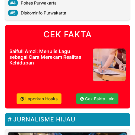
Polres Purwakarta
Diskominfo Purwakarta
CEK FAKTA
Saifull Amzi: Menulis Lagu
sebagai Cara Merekam Realitas
Kehidupan
Laporkan Hoaks
Cek Fakta Lain
JURNALISME HIJAU