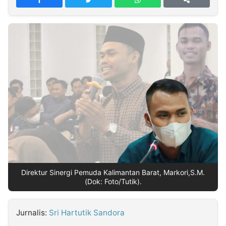
MULTIMEDIA
INDONESIA
Partner
Insight
Suara
Lens
Daily
Jalan
Idealita
Kita
Dinamikapost.com
Radar
Seedbacklink
NTB
Time
IDN
Jogja
Rakyat
News
Notice
Baru
Follow
Kabarbaru
Direktur Sinergi Pemuda Kalimantan Barat, Markori,S.M.
(Dok: Foto/Tutik).
Jurnalis:
Sri Hartutik Sandora