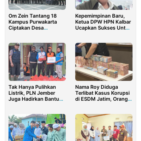
Kepemimpinan Baru,
Om Zein Tantang 18
Ketua DPW HPN Kalbar
Kampus Purwakarta
Ucapkan Sukses Untuk
Ciptakan Desa
IKA PMII Kalbar
Percontohan Istimewa
Tak Hanya Pulihkan
Nama Roy Diduga
Listrik, PLN Jember
Terlibat Kasus Korupsi
Juga Hadirkan Bantuan
di ESDM Jatim, Orang
untuk Warga
Kepercayaan Aris Kini
Dibidik Kejati