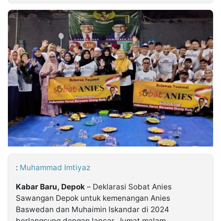
MULTIMEDIA
INDONESIA
Partner
Insight
Suara
Lens
Daily
Jalan
Idealita
Kita
Dinamikapost.com
Radar
Seedbacklink
NTB
Time
IDN
Jogja
Rakyat
News
Notice
Baru
Follow
Kabarbaru
:
Muhammad Imtiyaz
Kabar Baru, Depok
– Deklarasi Sobat Anies
Sawangan Depok untuk kemenangan Anies
Baswedan dan Muhaimin Iskandar di 2024
berlangsung dengan lancar, Jumat malam