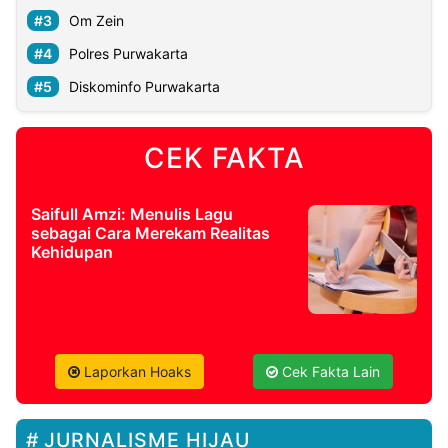
Om Zein
Polres Purwakarta
Diskominfo Purwakarta
CEK FAKTA
Saifull Amzi: Menulis Lagu
sebagai Cara Merekam Realitas
Kehidupan
Laporkan Hoaks
Cek Fakta Lain
JURNALISME HIJAU