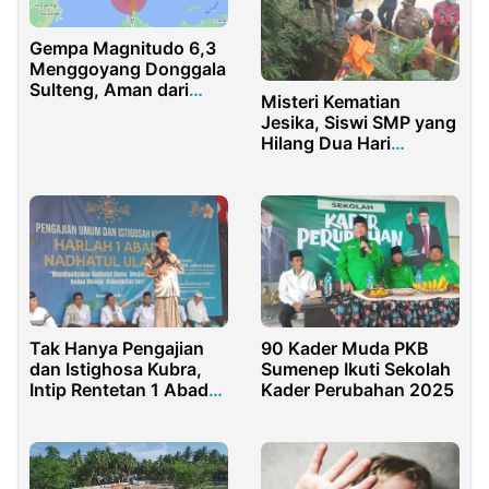
Gempa Magnitudo 6,3
Menggoyang Donggala
Sulteng, Aman dari
Misteri Kematian
Tsunami, Getaran
Jesika, Siswi SMP yang
Dirasakan Sampai
Hilang Dua Hari
Tolitoli
Terungkap di Saluran
Air
Tak Hanya Pengajian
90 Kader Muda PKB
dan Istighosa Kubra,
Sumenep Ikuti Sekolah
Intip Rentetan 1 Abad
Kader Perubahan 2025
NU Gilimanuk di Bali