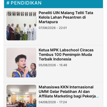
PENDIDIKAN
Peneliti UIN Malang Teliti Tata
Kelola Lahan Pesantren di
Martapura
07/08/2026 - 22:01
Ketua MPK Labschool Ciracas
Tembus 100 Pemimpin Muda
Terbaik Indonesia
05/08/2026 - 15:49
Mahasiswa KKN Internasional
UMM Gelar Pelatihan AI dan
Affiliate Marketing bagi Pekerja
Migran Indonesia di Taiwan
04/08/2026 - 17:24