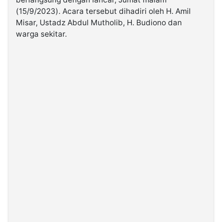
(15/9/2023). Acara tersebut dihadiri oleh H. Amil
Misar, Ustadz Abdul Mutholib, H. Budiono dan
©
Kabarbaru.co
warga sekitar.
-
2026
PT.
Kabarbaru
Media
Holding