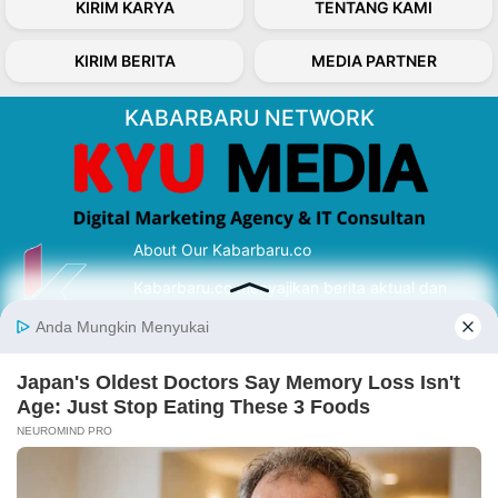
KIRIM KARYA
TENTANG KAMI
KIRIM BERITA
MEDIA PARTNER
KABARBARU NETWORK
About Our Kabarbaru.co
Kabarbaru.co menyajikan berita aktual dan
inspiratif dari sudut pandang berbaik sangka
serta terverifikasi dari sumber yang tepat.
Follow Kabarbaru