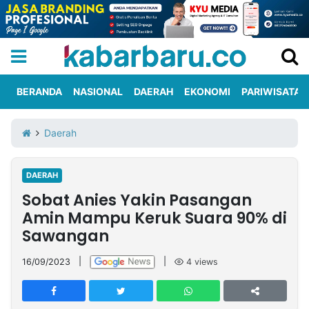
BERANDA
NASIONAL
DAERAH
EKONOMI
PARIWISATA
Informasi
KabarbaruTV
Kirim
Tentang
Daerah
Iklan
Berita
Kami
DAERAH
Berita
Sobat Anies Yakin Pasangan
Nasional
International
Olahraga
Entertainment
Daerah
Pariwisata
Kuliner
Kolom
Amin Mampu Keruk Suara 90% di
Sawangan
Network
16/09/2023
|
|
4
views
PT
TREETAN