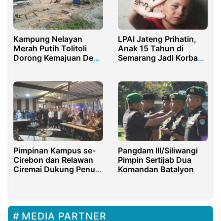
LPAI Jateng Prihatin,
Kampung Nelayan
Anak 15 Tahun di
Merah Putih Tolitoli
Semarang Jadi Korban
Dorong Kemajuan Desa
Kekerasan
Pesisir
Pimpinan Kampus se-
Pangdam III/Siliwangi
Cirebon dan Relawan
Pimpin Sertijab Dua
Ciremai Dukung Penuh
Komandan Batalyon
Cawapres 01 dengan
pola “Upaya
Membangun Kesadaran
Pendidikan”
MEDIA PARTNER