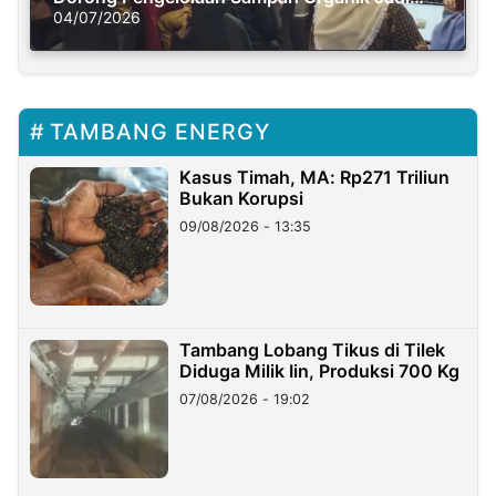
Solusi Krisis Iklim
04/07/2026
TAMBANG ENERGY
Kasus Timah, MA: Rp271 Triliun
Bukan Korupsi
09/08/2026 - 13:35
Tambang Lobang Tikus di Tilek
Diduga Milik Iin, Produksi 700 Kg
07/08/2026 - 19:02