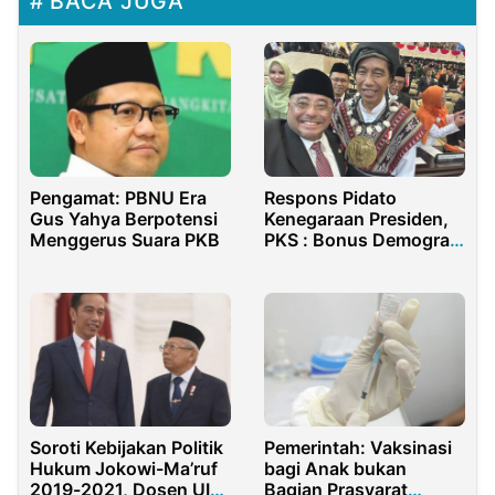
BACA JUGA
Pengamat: PBNU Era
Respons Pidato
Gus Yahya Berpotensi
Kenegaraan Presiden,
Menggerus Suara PKB
PKS : Bonus Demografi
Harus Dimanfaatkan
Optimal
Soroti Kebijakan Politik
Pemerintah: Vaksinasi
Hukum Jokowi-Ma’ruf
bagi Anak bukan
2019-2021, Dosen UIN
Bagian Prasyarat