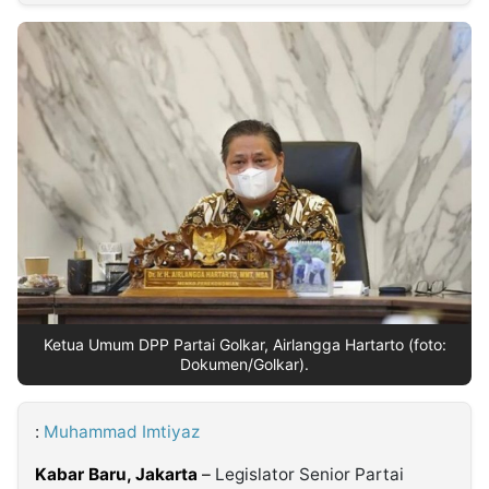
MULTIMEDIA
INDONESIA
Partner
Insight
Suara
Lens
Daily
Jalan
Idealita
Kita
Dinamikapost.com
Radar
Seedbacklink
NTB
Time
IDN
Jogja
Rakyat
News
Notice
Baru
Follow
Kabarbaru
Ketua Umum DPP Partai Golkar, Airlangga Hartarto (foto:
Dokumen/Golkar).
:
Muhammad Imtiyaz
Kabar Baru, Jakarta
–
Legislator Senior Partai