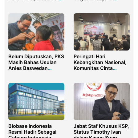
Jakarta Terbitkan Buku
Pembelajaran Tatap
Muka
Belum Diputuskan, PKS
Peringati Hari
Masih Bahas Usulan
Kebangkitan Nasional,
Anies Baswedan
Komunitas Cinta
Bacagub Jakarta
Bangsa Adakan Diskusi
Ketahanan Energi
Biobase Indonesia
Jabat Staf Khusus KSP,
Resmi Hadir Sebagai
Status Timothy Ivan
Cabang Indonesia
dalam Kasus Suap