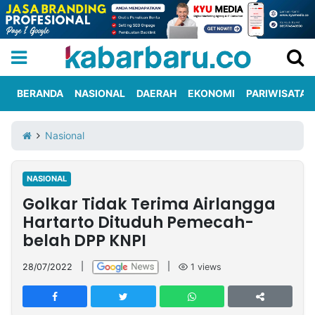
BERANDA
NASIONAL
DAERAH
EKONOMI
PARIWISATA
Informasi
KabarbaruTV
Kirim
Tentang
Nasional
Iklan
Berita
Kami
NASIONAL
Berita
Golkar Tidak Terima Airlangga
Nasional
International
Olahraga
Entertainment
Daerah
Pariwisata
Kuliner
Kolom
Hartarto Dituduh Pemecah-
belah DPP KNPI
Network
28/07/2022
|
|
1
views
PT
TREETAN