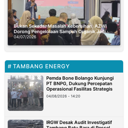
Bukan Sekadar Masalah Kebersihan, AZWI
Dorong Pengelolaan Sampah Organik Jadi
Solusi Krisis Iklim
04/07/2026
TAMBANG ENERGY
Pemda Bone Bolango Kunjungi
PT BNPG, Dukung Percepatan
Operasional Fasilitas Strategis
04/08/2026 - 14:20
IRGW Desak Audit Investigatif
Tambang Batu Bara di Pessel,