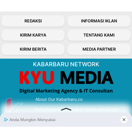
REDAKSI
INFORMASI IKLAN
KIRIM KARYA
TENTANG KAMI
KIRIM BERITA
MEDIA PARTNER
KABARBARU NETWORK
About Our Kabarbaru.co
Kabarbaru.co menyajikan berita aktual dan
inspiratif dari sudut pandang berbaik sangka
serta terverifikasi dari sumber yang tepat.