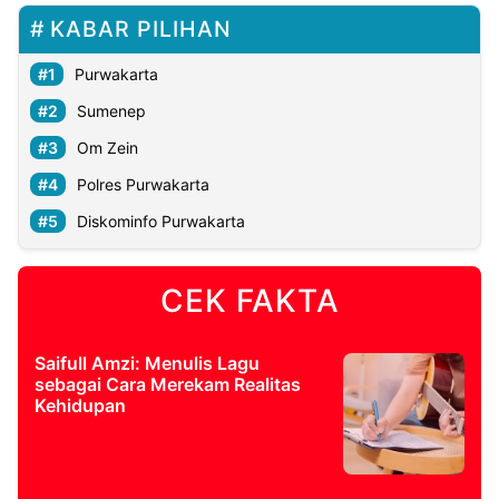
KABAR PILIHAN
Purwakarta
Sumenep
Om Zein
Polres Purwakarta
Diskominfo Purwakarta
CEK FAKTA
Saifull Amzi: Menulis Lagu
sebagai Cara Merekam Realitas
Kehidupan