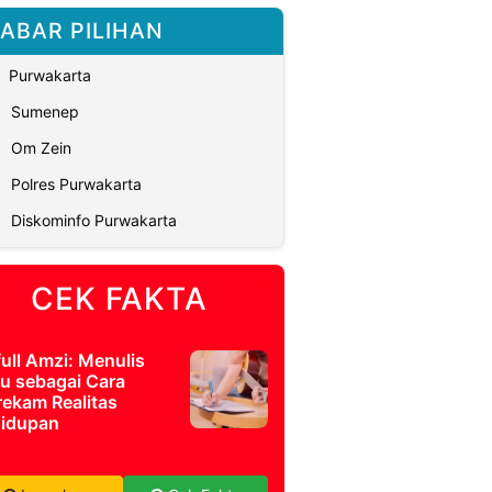
ABAR PILIHAN
Purwakarta
Sumenep
Om Zein
Polres Purwakarta
Diskominfo Purwakarta
CEK FAKTA
full Amzi: Menulis
u sebagai Cara
ekam Realitas
idupan