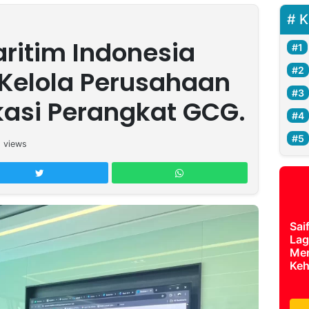
K
ritim Indonesia
 Kelola Perusahaan
ikasi Perangkat GCG.
2
views
Sai
Lag
Mer
Keh