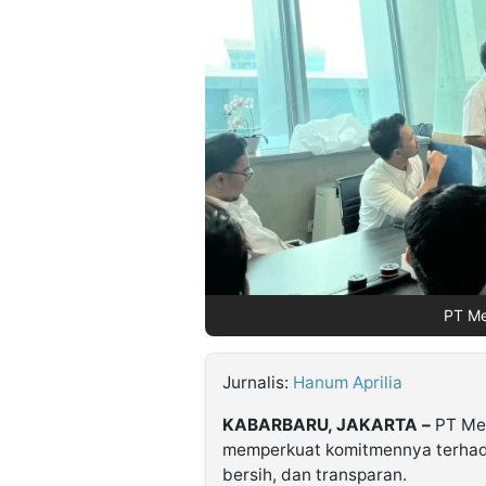
©
Kabarbaru.co
-
2026
PT.
Kabarbaru
Media
Holding
PT Me
Jurnalis:
Hanum Aprilia
KABARBARU, JAKARTA –
PT Men
memperkuat komitmennya terhada
bersih, dan transparan.