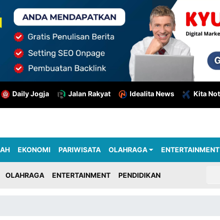
Daily Jogja
Jalan Rakyat
Idealita News
Kita Not
RAH
EKONOMI
PARIWISATA
OLAHRAGA
ENTERTAINMENT
OLAHRAGA
ENTERTAINMENT
PENDIDIKAN