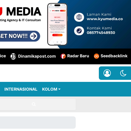
ice
Radar Baru
Seedbacklink
Dinamikapost.com
INTERNASIONAL
KOLOM