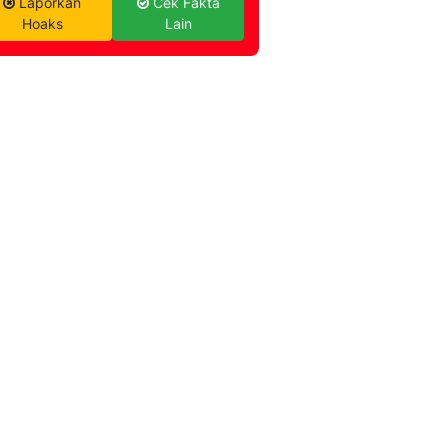
Laporkan
Cek Fakta
Hoaks
Lain