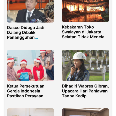
Kebakaran Toko
Dasco Diduga Jadi
Swalayan di Jakarta
Dalang Dibalik
Selatan Tidak Menelan
Penangguhan
Korban Jiwa
Penangguhan
Penahanan Roy Suryo
dan Dokter Tifa
Ketua Persekutuan
Dihadiri Wapres Gibran,
Gereja Indonesia
Upacara Hari Pahlawan
Pastikan Perayaan
Tanpa Kedip
Natal Tahun Ini Digelar
Secara Hybrid