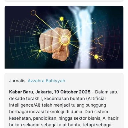
MULTIMEDIA
INDONESIA
Partner
Insight
Suara
Lens
Daily
Jalan
Idealita
Kita
Dinamikapost.com
Radar
Seedbacklink
NTB
Time
IDN
Jogja
Rakyat
News
Notice
Baru
Follow
Kabarbaru
Jurnalis:
Azzahra Bahiyyah
Kabar Baru, Jakarta, 19 Oktober 2025
– Dalam satu
dekade terakhir, kecerdasan buatan (Artificial
Intelligence/AI) telah menjadi tulang punggung
berbagai inovasi teknologi di dunia. Dari sistem
kesehatan, pendidikan, hingga sektor bisnis, AI hadir
bukan sekadar sebagai alat bantu, tetapi sebagai