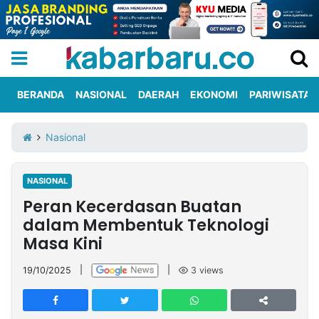
BERANDA
NASIONAL
DAERAH
EKONOMI
PARIWISATA
Informasi
KabarbaruTV
Kirim
Tentang
Nasional
Iklan
Berita
Kami
NASIONAL
Berita
Peran Kecerdasan Buatan
Nasional
International
Olahraga
Entertainment
Daerah
Pariwisata
Kuliner
Kolom
dalam Membentuk Teknologi
Masa Kini
Network
19/10/2025
|
|
3
views
PT
TREETAN