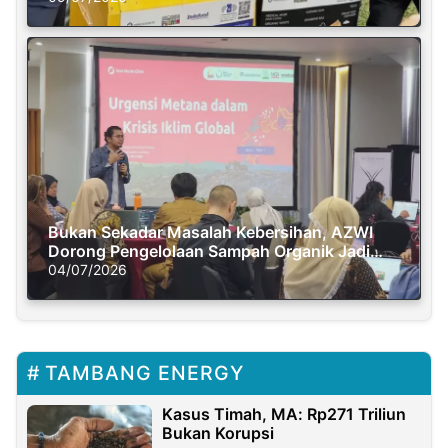
Bukan Sekadar Masalah Kebersihan, AZWI
Dorong Pengelolaan Sampah Organik Jadi
Solusi Krisis Iklim
04/07/2026
TAMBANG ENERGY
Kasus Timah, MA: Rp271 Triliun
Bukan Korupsi