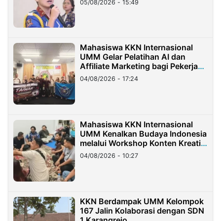
05/08/2026 - 15:49
Mahasiswa KKN Internasional
UMM Gelar Pelatihan AI dan
Affiliate Marketing bagi Pekerja
Migran Indonesia di Taiwan
04/08/2026 - 17:24
Mahasiswa KKN Internasional
UMM Kenalkan Budaya Indonesia
melalui Workshop Konten Kreatif
di Taiwan
04/08/2026 - 10:27
KKN Berdampak UMM Kelompok
167 Jalin Kolaborasi dengan SDN
1 Karangrejo