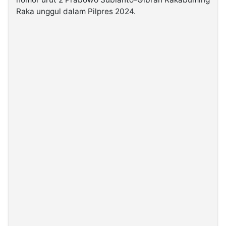
Raka unggul dalam Pilpres 2024.
©
Kabarbaru.co
-
2026
PT.
Kabarbaru
Media
Holding