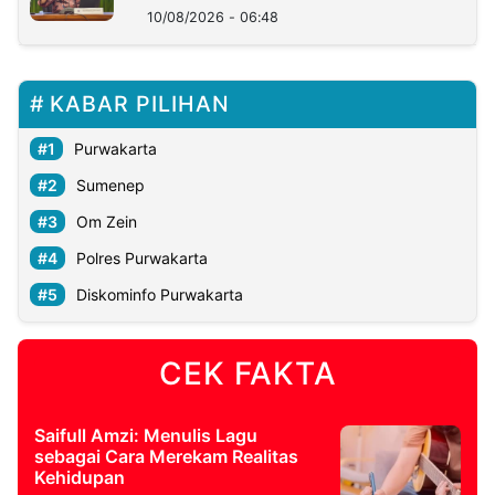
10/08/2026 - 06:48
KABAR PILIHAN
Purwakarta
Sumenep
Om Zein
Polres Purwakarta
Diskominfo Purwakarta
CEK FAKTA
Saifull Amzi: Menulis Lagu
sebagai Cara Merekam Realitas
Kehidupan