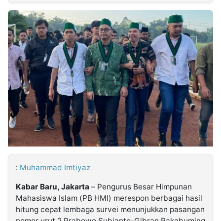
MULTIMEDIA
INDONESIA
Partner
Insight
Suara
Lens
Daily
Jalan
Idealita
Kita
Dinamikapost.com
Radar
Seedbacklink
NTB
Time
IDN
Jogja
Rakyat
News
Notice
Baru
Follow
Kabarbaru
:
Muhammad Imtiyaz
Kabar Baru, Jakarta
– Pengurus Besar Himpunan
Mahasiswa Islam (PB HMI) merespon berbagai hasil
hitung cepat lembaga survei menunjukkan pasangan
nomor urut 2 Prabowo Subianto-Gibran Rakabuming