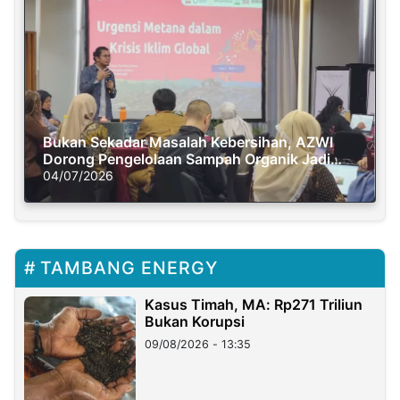
Bukan Sekadar Masalah Kebersihan, AZWI
Dorong Pengelolaan Sampah Organik Jadi
Solusi Krisis Iklim
04/07/2026
TAMBANG ENERGY
Kasus Timah, MA: Rp271 Triliun
Bukan Korupsi
09/08/2026 - 13:35