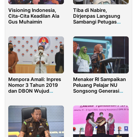
Visioning Indonesia,
Tiba di Nabire,
Cita-Cita Keadilan Ala
Dirjenpas Langsung
Gus Muhaimin
Sambangi Petugas
Lapas Yang Terluka
Menpora Amali: Inpres
Menaker RI Sampaikan
Nomor 3 Tahun 2019
Peluang Pelajar NU
dan DBON Wujud
Songsong Generasi
Perhatian Presiden
Emas 2045
Jokowi Terhadap
Sepakbola Indonesia