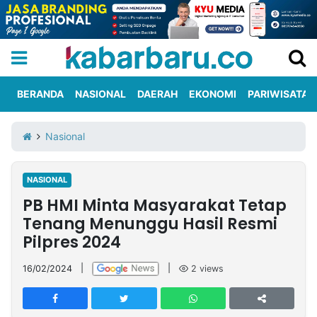
BERANDA
NASIONAL
DAERAH
EKONOMI
PARIWISATA
Informasi
KabarbaruTV
Kirim
Tentang
Nasional
Iklan
Berita
Kami
NASIONAL
Berita
PB HMI Minta Masyarakat Tetap
Nasional
International
Olahraga
Entertainment
Daerah
Pariwisata
Kuliner
Kolom
Tenang Menunggu Hasil Resmi
Pilpres 2024
Network
16/02/2024
|
|
2
views
PT
TREETAN