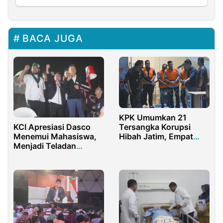
BACA JUGA
KPK Umumkan 21
KCI Apresiasi Dasco
Tersangka Korupsi
Menemui Mahasiswa,
Hibah Jatim, Empat
Menjadi Teladan
Orang Langsung
Demokrasi bagi
Ditahan
Generasi Muda