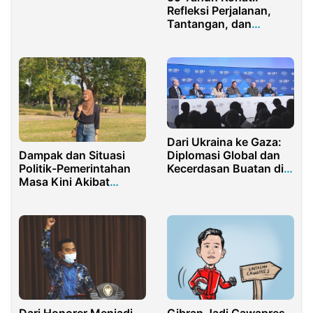
Refleksi Perjalanan,
Tantangan, dan
Harapan Masa Depan
Perempuan
Dari Ukraina ke Gaza:
Diplomasi Global dan
Dampak dan Situasi
Kecerdasan Buatan di
Politik-Pemerintahan
Forum Davos 2025
Masa Kini Akibat
Pecahnya Konflik
Linguistik di Belgia