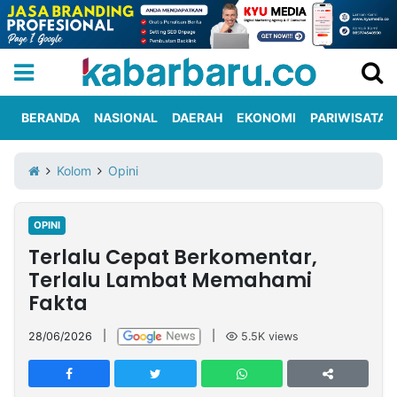
BERANDA
NASIONAL
DAERAH
EKONOMI
PARIWISATA
Informasi
KabarbaruTV
Kirim
Tentang
Kolom
Opini
Iklan
Berita
Kami
OPINI
Berita
Terlalu Cepat Berkomentar,
Nasional
International
Olahraga
Entertainment
Daerah
Pariwisata
Kuliner
Kolom
Terlalu Lambat Memahami
Fakta
Network
28/06/2026
|
|
5.5K
views
PT
TREETAN