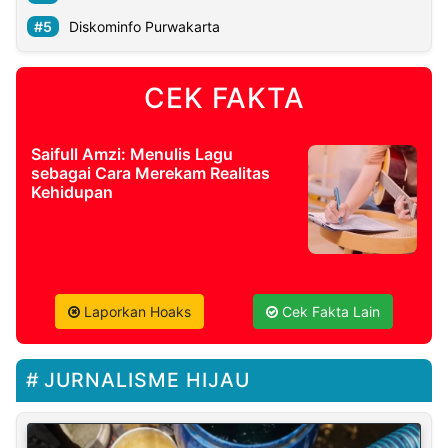
Diskominfo Purwakarta
CEK FAKTA
Saifull Amzi: Menulis Lagu
sebagai Cara Merekam Realitas
Kehidupan
Laporkan Hoaks
Cek Fakta Lain
JURNALISME HIJAU