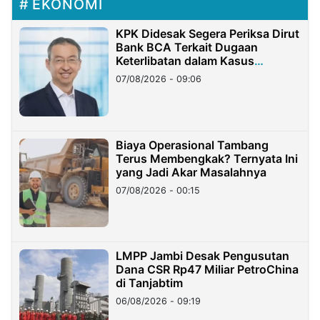
EKONOMI
KPK Didesak Segera Periksa Dirut
Bank BCA Terkait Dugaan
Keterlibatan dalam Kasus
Hilangnya Dana Nasabah Rp2,58
07/08/2026 - 09:06
Miliar
Biaya Operasional Tambang
Terus Membengkak? Ternyata Ini
yang Jadi Akar Masalahnya
07/08/2026 - 00:15
LMPP Jambi Desak Pengusutan
Dana CSR Rp47 Miliar PetroChina
di Tanjabtim
06/08/2026 - 09:19