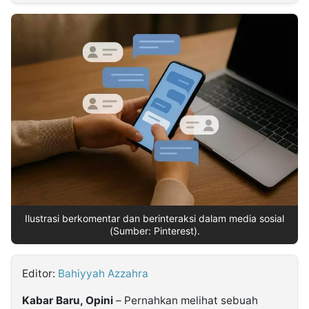
MULTIMEDIA
INDONESIA
Partner
Insight
Suara
Lens
Daily
Jalan
Idealita
Kita
Dinamikapost.com
Radar
Seedbacklink
NTB
Time
IDN
Jogja
Rakyat
News
Notice
Baru
Follow
Kabarbaru
Ilustrasi berkomentar dan berinteraksi dalam media sosial
(Sumber: Pinterest).
Editor:
Bahiyyah Azzahra
Kabar Baru, Opini
– Pernahkan melihat sebuah