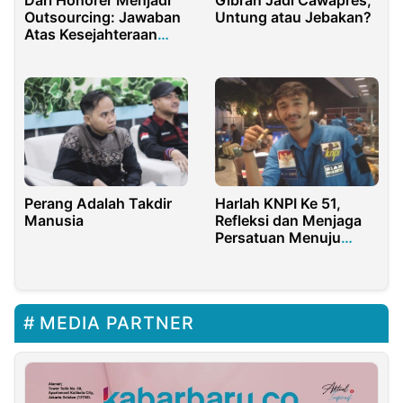
Dari Honorer Menjadi
Gibran Jadi Cawapres,
Outsourcing: Jawaban
Untung atau Jebakan?
Atas Kesejahteraan
Guru?
Perang Adalah Takdir
Harlah KNPI Ke 51,
Manusia
Refleksi dan Menjaga
Persatuan Menuju
Indonesia Emas
MEDIA PARTNER