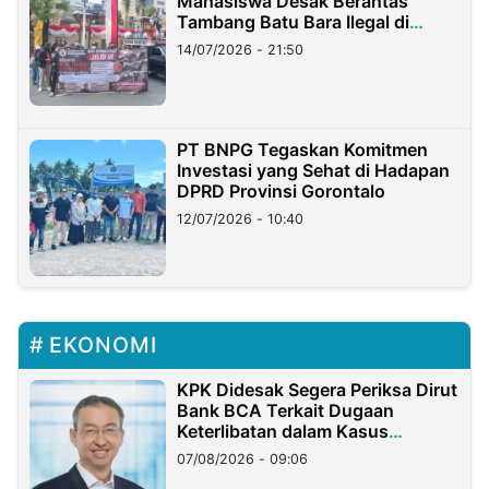
Mahasiswa Desak Berantas
Tambang Batu Bara Ilegal di
Lampung
14/07/2026 - 21:50
PT BNPG Tegaskan Komitmen
Investasi yang Sehat di Hadapan
DPRD Provinsi Gorontalo
12/07/2026 - 10:40
EKONOMI
KPK Didesak Segera Periksa Dirut
Bank BCA Terkait Dugaan
Keterlibatan dalam Kasus
Hilangnya Dana Nasabah Rp2,58
07/08/2026 - 09:06
Miliar