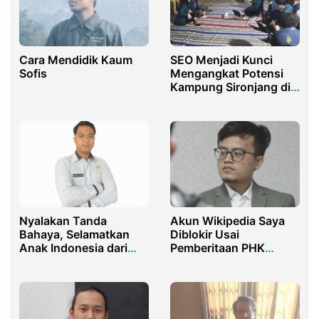
Cara Mendidik Kaum
SEO Menjadi Kunci
Sofis
Mengangkat Potensi
Kampung Sironjang di
Era Digital
Berkelanjutan
Nyalakan Tanda
Akun Wikipedia Saya
Bahaya, Selamatkan
Diblokir Usai
Anak Indonesia dari
Pemberitaan PHK
Jebakan AI, Sekarang!
Akibat Sunting Profil
Pejabat