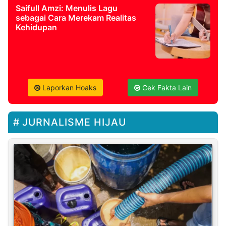
Saifull Amzi: Menulis Lagu
sebagai Cara Merekam Realitas
Kehidupan
Laporkan Hoaks
Cek Fakta Lain
JURNALISME HIJAU