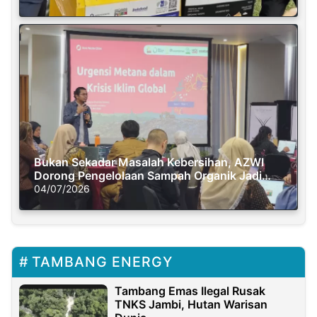
Bukan Sekadar Masalah Kebersihan, AZWI
Dorong Pengelolaan Sampah Organik Jadi
Solusi Krisis Iklim
04/07/2026
TAMBANG ENERGY
Tambang Emas Ilegal Rusak
TNKS Jambi, Hutan Warisan