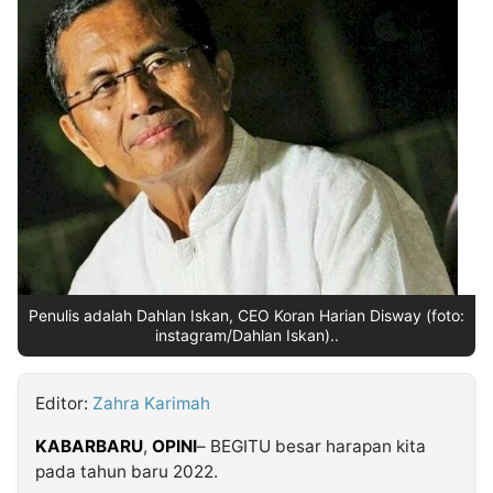
MULTIMEDIA
INDONESIA
Partner
Insight
Suara
Lens
Daily
Jalan
Idealita
Kita
Dinamikapost.com
Radar
Seedbacklink
NTB
Time
IDN
Jogja
Rakyat
News
Notice
Baru
Follow
Kabarbaru
Penulis adalah Dahlan Iskan, CEO Koran Harian Disway (foto:
instagram/Dahlan Iskan)..
Editor:
Zahra Karimah
KABARBARU
,
OPINI
– BEGITU besar harapan kita
pada tahun baru 2022.