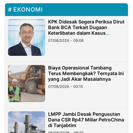
EKONOMI
KPK Didesak Segera Periksa Dirut
Bank BCA Terkait Dugaan
Keterlibatan dalam Kasus
Hilangnya Dana Nasabah Rp2,58
07/08/2026 - 09:06
Miliar
Biaya Operasional Tambang
Terus Membengkak? Ternyata Ini
yang Jadi Akar Masalahnya
07/08/2026 - 00:15
LMPP Jambi Desak Pengusutan
Dana CSR Rp47 Miliar PetroChina
di Tanjabtim
06/08/2026 - 09:19