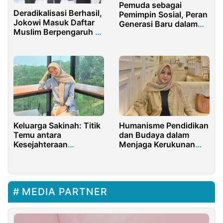
Pemuda sebagai
Deradikalisasi Berhasil,
Pemimpin Sosial, Peran
Jokowi Masuk Daftar
Generasi Baru dalam
Muslim Berpengaruh di
Inovasi Kebijakan
Dunia
Keluarga Sakinah: Titik
Humanisme Pendidikan
Temu antara
dan Budaya dalam
Kesejahteraan
Menjaga Kerukunan
Psikologis dan
Berbangsa dan
Ketaqwaan
Bernegara
MEDIA PARTNER