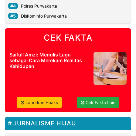
Polres Purwakarta
Diskominfo Purwakarta
CEK FAKTA
Saifull Amzi: Menulis Lagu
sebagai Cara Merekam Realitas
Kehidupan
Laporkan Hoaks
Cek Fakta Lain
JURNALISME HIJAU