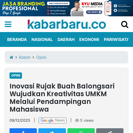
BERANDA
NASIONAL
DAERAH
EKONOMI
PARIWISATA
Informasi
KabarbaruTV
Kirim
Tentang
Kolom
Opini
Iklan
Berita
Kami
OPINI
Berita
Inovasi Rujak Buah Balongsari
Nasional
International
Olahraga
Entertainment
Daerah
Pariwisata
Kuliner
Kolom
Wujudkan Kreativitas UMKM
Melalui Pendampingan
Mahasiswa
Network
09/12/2025
|
|
5
views
PT
TREETAN