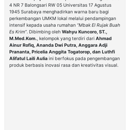
4 NR 7 Balongsari RW 05 Universitas 17 Agustus
1945 Surabaya menghadirkan warna baru bagi
©
perkembangan UMKM lokal melalui pendampingan
Kabarbaru.co
-
intensif kepada usaha rumahan
“Mbak El Rujak Buah
2026
Es Krim”
. Dibimbing oleh
Wahyu Kuncoro, ST.,
M.Med.Kom.
, kelompok yang terdiri dari
Ahmad
PT.
Ainur Rofiq, Ananda Dwi Putra, Anggara Adji
Kabarbaru
Media
Prananta, Pricelia Anggita Togatorop, dan Luthfi
Holding
Alifatul Laili Aulia
ini berfokus pada pengembangan
produk berbasis inovasi rasa dan kreativitas visual.