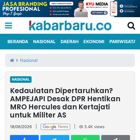
BERANDA
NASIONAL
DAERAH
EKONOMI
PARIWISATA
Informasi
KabarbaruTV
Kirim
Tentang
Nasional
Iklan
Berita
Kami
NASIONAL
Berita
Kedaulatan Dipertaruhkan?
Nasional
International
Olahraga
Entertainment
Daerah
Pariwisata
Kuliner
Kolom
AMPEJAPI Desak DPR Hentikan
MRO Hercules dan Kertajati
untuk Militer AS
Network
18/06/2026
|
|
5.4K
views
PT
TREETAN