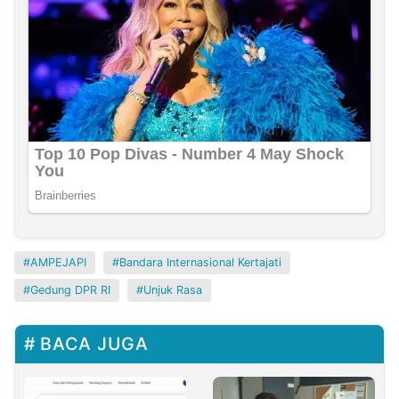
AMPEJAPI
Bandara Internasional Kertajati
Gedung DPR RI
Unjuk Rasa
BACA JUGA