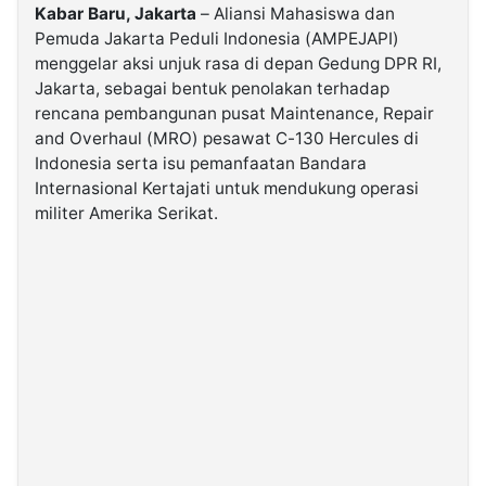
Kabar Baru, Jakarta
– Aliansi Mahasiswa dan
Pemuda Jakarta Peduli Indonesia (AMPEJAPI)
©
menggelar aksi unjuk rasa di depan Gedung DPR RI,
Kabarbaru.co
-
Jakarta, sebagai bentuk penolakan terhadap
2026
rencana pembangunan pusat Maintenance, Repair
and Overhaul (MRO) pesawat C-130 Hercules di
PT.
Indonesia serta isu pemanfaatan Bandara
Kabarbaru
Media
Internasional Kertajati untuk mendukung operasi
Holding
militer Amerika Serikat.