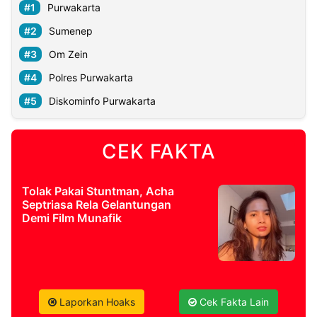
Purwakarta
Sumenep
Om Zein
Polres Purwakarta
Diskominfo Purwakarta
CEK FAKTA
Tolak Pakai Stuntman, Acha
Septriasa Rela Gelantungan
Demi Film Munafik
Laporkan Hoaks
Cek Fakta Lain