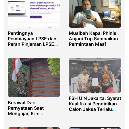
Pentingnya
Musibah Kapal Phinisi,
Pembiayaan LPSE dan
Anjani Trip Sampaikan
Peran Pinjaman LPSE
Permintaan Maaf
Pemerintah dalam
Pengembangan
Layanan Publik
FSH UIN Jakarta: Syarat
Berawal Dari
Kualifikasi Pendidikan
Pernyataan Saat
Calon Jaksa Terlalu
Mengajar, Kini
Diskriminatif
Berbuntut Panjang