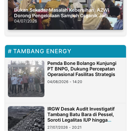
Bukan Sekadar Masalah Kebersihan, AZWI
Dorong Pengelolaan Sampah Organik Jadi
Solusi Krisis Iklim
04/07/2026
TAMBANG ENERGY
Pemda Bone Bolango Kunjungi
PT BNPG, Dukung Percepatan
Operasional Fasilitas Strategis
04/08/2026 - 14:20
IRGW Desak Audit Investigatif
Tambang Batu Bara di Pessel,
Soroti Legalitas IUP hingga
Stockpile
27/07/2026 - 20:21