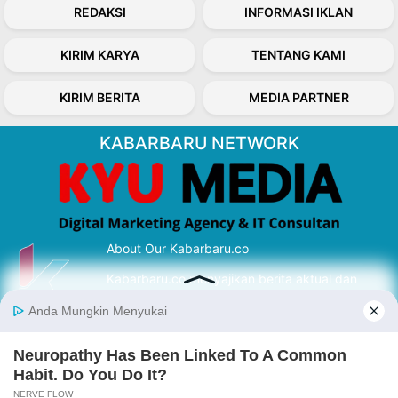
REDAKSI
INFORMASI IKLAN
KIRIM KARYA
TENTANG KAMI
KIRIM BERITA
MEDIA PARTNER
KABARBARU NETWORK
About Our Kabarbaru.co
Kabarbaru.co menyajikan berita aktual dan
inspiratif dari sudut pandang berbaik sangka
serta terverifikasi dari sumber yang tepat.
Follow Kabarbaru