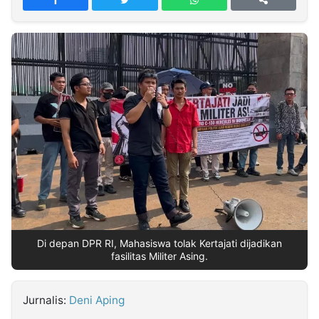
MULTIMEDIA
INDONESIA
Partner
Insight
Suara
Lens
Daily
Jalan
Idealita
Kita
Dinamikapost.com
Radar
Seedbacklink
NTB
Time
IDN
Jogja
Rakyat
News
Notice
Baru
Follow
Kabarbaru
Di depan DPR RI, Mahasiswa tolak Kertajati dijadikan
fasilitas Militer Asing.
Jurnalis:
Deni Aping