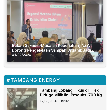
Bukan Sekadar Masalah Kebersihan, AZWI
Dorong Pengelolaan Sampah Organik Jadi
Solusi Krisis Iklim
04/07/2026
TAMBANG ENERGY
Tambang Lobang Tikus di Tilek
Diduga Milik Iin, Produksi 700 Kg
07/08/2026 - 19:02