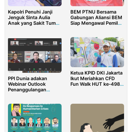
Kapolri Penuhi Janji
BEM PTNU Bersama
Jenguk Sinta Aulia
Gabungan Aliansi BEM
Anak yang Sakit Tumor
Siap Mengawal Pemilu
Kaki
Damai
Ketua KPID DKI Jakarta
PPI Dunia adakan
Ikut Meriahkan CFD
Webinar Outlook
Fun Walk HUT ke-498
Penanggulangan
Kota Jakarta
Bencana di Indonesia