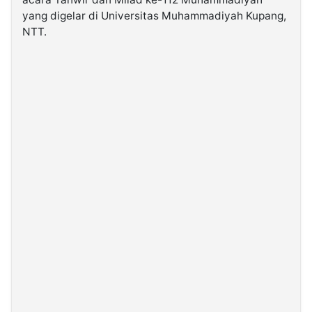
yang digelar di Universitas Muhammadiyah Kupang,
NTT.
©
Kabarbaru.co
-
2026
PT.
Kabarbaru
Media
Holding