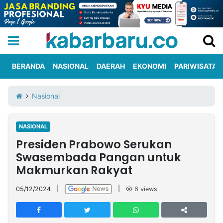
BERANDA
NASIONAL
DAERAH
EKONOMI
PARIWISATA
Informasi
KabarbaruTV
Kirim
Tentang
Nasional
Iklan
Berita
Kami
NASIONAL
Berita
Presiden Prabowo Serukan
Nasional
International
Olahraga
Entertainment
Daerah
Pariwisata
Kuliner
Kolom
Swasembada Pangan untuk
Makmurkan Rakyat
Network
05/12/2024
|
|
6
views
PT
TREETAN