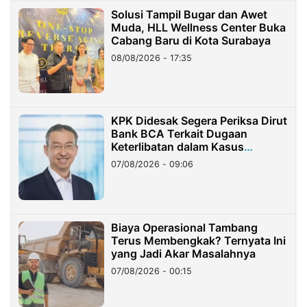
Solusi Tampil Bugar dan Awet
Muda, HLL Wellness Center Buka
Cabang Baru di Kota Surabaya
08/08/2026 - 17:35
KPK Didesak Segera Periksa Dirut
Bank BCA Terkait Dugaan
Keterlibatan dalam Kasus
Hilangnya Dana Nasabah Rp2,58
07/08/2026 - 09:06
Miliar
Biaya Operasional Tambang
Terus Membengkak? Ternyata Ini
yang Jadi Akar Masalahnya
07/08/2026 - 00:15