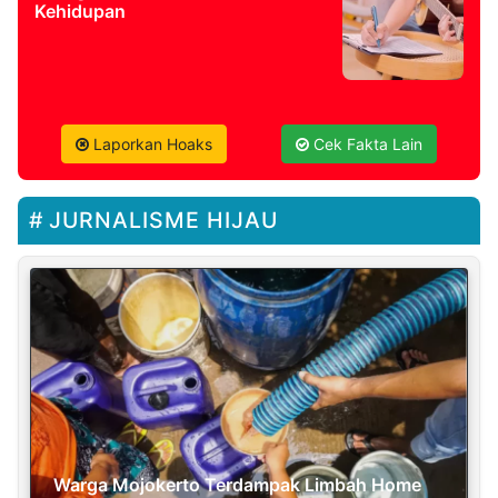
Kehidupan
Laporkan Hoaks
Cek Fakta Lain
JURNALISME HIJAU
Warga Mojokerto Terdampak Limbah Home