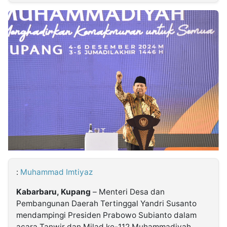
MULTIMEDIA
INDONESIA
Partner
Insight
Suara
Lens
Daily
Jalan
Idealita
Kita
Dinamikapost.com
Radar
Seedbacklink
NTB
Time
IDN
Jogja
Rakyat
News
Notice
Baru
Follow
Kabarbaru
:
Muhammad Imtiyaz
Kabarbaru, Kupang
– Menteri Desa dan
Pembangunan Daerah Tertinggal Yandri Susanto
mendampingi Presiden Prabowo Subianto dalam
acara Tanwir dan Milad ke-112 Muhammadiyah