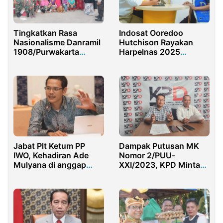
Tingkatkan Rasa
Indosat Ooredoo
Nasionalisme Danramil
Hutchison Rayakan
1908/Purwakarta
Harpelnas 2025
Ciptakan Kampung
dengan Ketulusan
Pancasila
Tanpa Akhir
Jabat Plt Ketum PP
Dampak Putusan MK
IWO, Kehadiran Ade
Nomor 2/PUU-
Mulyana di anggap
XXI/2023, KPD Minta
Sebagai Angin Segar
KPU Segera Lakukan
Perubahan PKPU