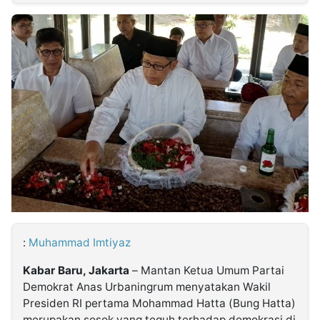
MULTIMEDIA
INDONESIA
Partner
Insight
Suara
Lens
Daily
Jalan
Idealita
Kita
Dinamikapost.com
Radar
Seedbacklink
NTB
Time
IDN
Jogja
Rakyat
News
Notice
Baru
Follow
Kabarbaru
:
Muhammad Imtiyaz
Kabar Baru, Jakarta
– Mantan Ketua Umum Partai
Demokrat Anas Urbaningrum menyatakan Wakil
Presiden RI pertama Mohammad Hatta (Bung Hatta)
merupakan sosok yang teguh terhadap demokrasi di