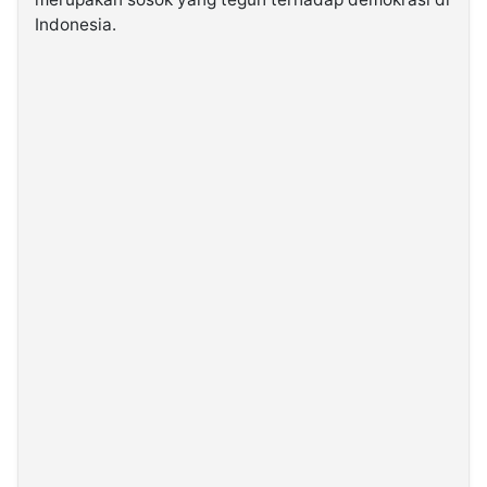
Indonesia.
©
Kabarbaru.co
-
2026
PT.
Kabarbaru
Media
Holding