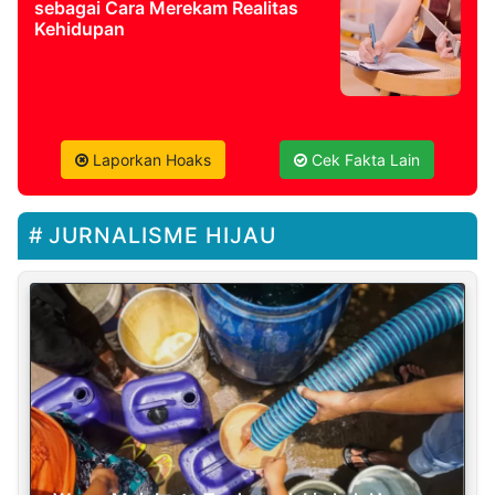
sebagai Cara Merekam Realitas
Kehidupan
Laporkan Hoaks
Cek Fakta Lain
JURNALISME HIJAU