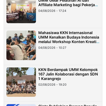
UMM Gelar Pelatihan AI dan
Affiliate Marketing bagi Pekerja
Migran Indonesia di Taiwan
04/08/2026 - 17:24
Mahasiswa KKN Internasional
UMM Kenalkan Budaya Indonesia
melalui Workshop Konten Kreatif
di Taiwan
04/08/2026 - 10:27
KKN Berdampak UMM Kelompok
167 Jalin Kolaborasi dengan SDN
1 Karangrejo
02/08/2026 - 19:20