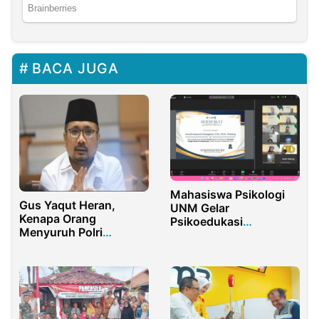
BACA JUGA
Mahasiswa Psikologi
Gus Yaqut Heran,
UNM Gelar
Kenapa Orang
Psikoedukasi
Menyuruh Polri
“Berdamai Dengan
Menangkap Dirinya?
Stres Di Tempat Kerja”
untuk Polisi Polda
Sulsel