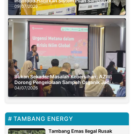
Indofood Hadirkan Sistem Pilah Sampah di
Semasa Piknik
09/07/2026
Bukan Sekadar Masalah Kebersihan, AZWI
Dorong Pengelolaan Sampah Organik Jadi
Solusi Krisis Iklim
04/07/2026
TAMBANG ENERGY
Tambang Emas Ilegal Rusak