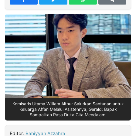
MULTIMEDIA
INDONESIA
Partner
Insight
Suara
Lens
Daily
Jalan
Idealita
Kita
Dinamikapost.com
Radar
Seedbacklink
NTB
Time
IDN
Jogja
Rakyat
News
Notice
Baru
Follow
Kabarbaru
Komisaris Utama William Althur Salurkan Santunan untuk
Keluarga Affan Melalui Asistennya, Gerald: Bapak
Sampaikan Rasa Duka Cita Mendalam.
Editor:
Bahiyyah Azzahra