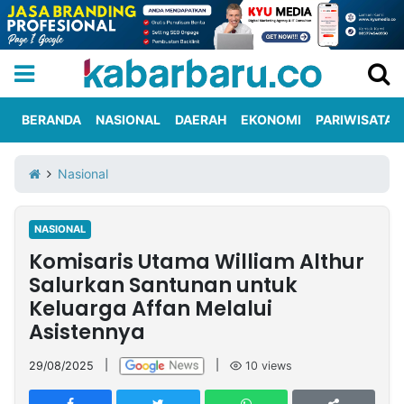
BERANDA
NASIONAL
DAERAH
EKONOMI
PARIWISATA
Informasi
KabarbaruTV
Kirim
Tentang
Nasional
Iklan
Berita
Kami
NASIONAL
Berita
Komisaris Utama William Althur
Nasional
International
Olahraga
Entertainment
Daerah
Pariwisata
Kuliner
Kolom
Salurkan Santunan untuk
Keluarga Affan Melalui
Asistennya
Network
29/08/2025
|
|
10
views
PT
TREETAN