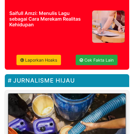
Saifull Amzi: Menulis Lagu
sebagai Cara Merekam Realitas
Kehidupan
Laporkan Hoaks
Cek Fakta Lain
JURNALISME HIJAU