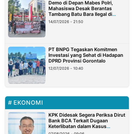
Demo di Depan Mabes Polri,
Mahasiswa Desak Berantas
Tambang Batu Bara Ilegal di
Lampung
14/07/2026 - 21:50
PT BNPG Tegaskan Komitmen
Investasi yang Sehat di Hadapan
DPRD Provinsi Gorontalo
12/07/2026 - 10:40
EKONOMI
KPK Didesak Segera Periksa Dirut
Bank BCA Terkait Dugaan
Keterlibatan dalam Kasus
Hilangnya Dana Nasabah Rp2,58
07/08/2026 - 09:06