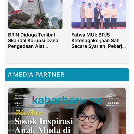
BRIN Diduga Terlibat
Fatwa MUI: BPJS
Skandal Korupsi Dana
Ketenagakerjaan Sah
Pengadaan Alat
Secara Syariah, Pekerja
Deteksi Tsunami
Rentan Kini Bisa
Dilindungi Lewat Zakat
MEDIA PARTNER