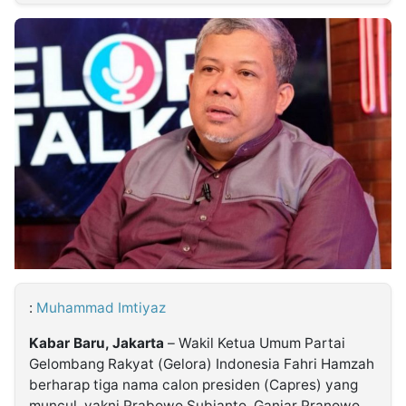
MULTIMEDIA
INDONESIA
Partner
Insight
Suara
Lens
Daily
Jalan
Idealita
Kita
Dinamikapost.com
Radar
Seedbacklink
NTB
Time
IDN
Jogja
Rakyat
News
Notice
Baru
Follow
Kabarbaru
:
Muhammad Imtiyaz
Kabar Baru, Jakarta
– Wakil Ketua Umum Partai
Gelombang Rakyat (Gelora) Indonesia Fahri Hamzah
berharap tiga nama calon presiden (Capres) yang
muncul, yakni Prabowo Subianto, Ganjar Pranowo