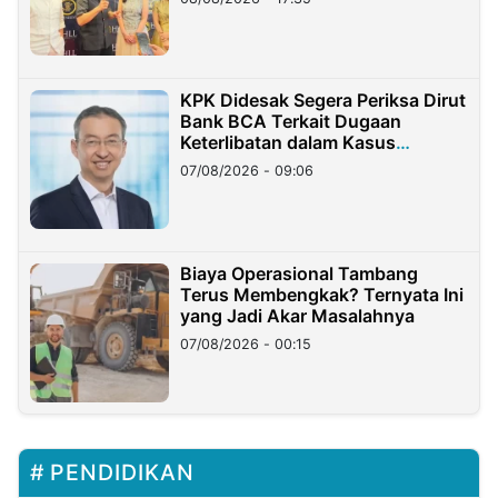
KPK Didesak Segera Periksa Dirut
Bank BCA Terkait Dugaan
Keterlibatan dalam Kasus
Hilangnya Dana Nasabah Rp2,58
07/08/2026 - 09:06
Miliar
Biaya Operasional Tambang
Terus Membengkak? Ternyata Ini
yang Jadi Akar Masalahnya
07/08/2026 - 00:15
PENDIDIKAN