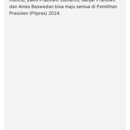
dan Anies Baswedan bisa maju semua di Pemilihan
Presiden (Pilpres) 2024.
©
Kabarbaru.co
-
2026
PT.
Kabarbaru
Media
Holding