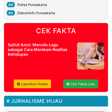
Polres Purwakarta
Diskominfo Purwakarta
CEK FAKTA
Saifull Amzi: Menulis Lagu
sebagai Cara Merekam Realitas
Kehidupan
Laporkan Hoaks
Cek Fakta Lain
JURNALISME HIJAU