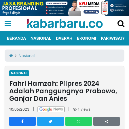
BERANDA
NASIONAL
DAERAH
EKONOMI
PARIWISATA
Informasi
KabarbaruTV
Kirim
Tentang
Nasional
Iklan
Berita
Kami
NASIONAL
Berita
Fahri Hamzah: Pilpres 2024
Nasional
International
Olahraga
Entertainment
Daerah
Pariwisata
Kuliner
Kolom
Adalah Panggungnya Prabowo,
Ganjar Dan Anies
Network
10/05/2023
|
|
1
views
PT
TREETAN