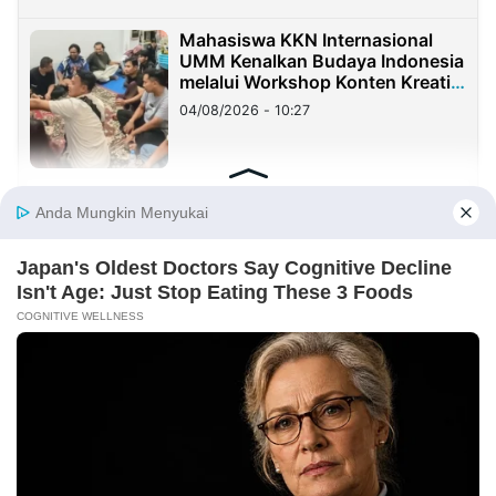
Mahasiswa KKN Internasional
UMM Kenalkan Budaya Indonesia
melalui Workshop Konten Kreatif
di Taiwan
04/08/2026 - 10:27
KKN Berdampak UMM Kelompok
167 Jalin Kolaborasi dengan SDN
1 Karangrejo
02/08/2026 - 19:20
KOLOM
Yang Mahal Bukan Suara Rakyat
29/07/2026 - 00:37