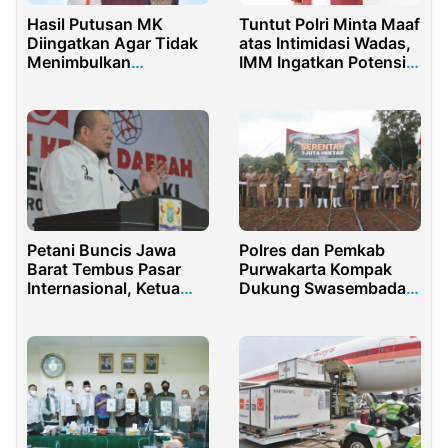
Hasil Putusan MK
Tuntut Polri Minta Maaf
Diingatkan Agar Tidak
atas Intimidasi Wadas,
Menimbulkan
IMM Ingatkan Potensi
Kegaduhan
Serupa Terjadi di Jatim
Petani Buncis Jawa
Polres dan Pemkab
Barat Tembus Pasar
Purwakarta Kompak
Internasional, Ketua
Dukung Swasembada
DPD RI Beri Apresiasi
Jagung Nasional