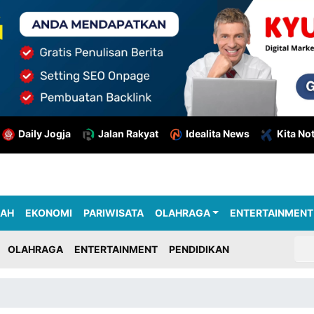
Daily Jogja
Jalan Rakyat
Idealita News
Kita No
RAH
EKONOMI
PARIWISATA
OLAHRAGA
ENTERTAINMENT
OLAHRAGA
ENTERTAINMENT
PENDIDIKAN