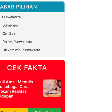
ABAR PILIHAN
Purwakarta
Sumenep
Om Zein
Polres Purwakarta
Diskominfo Purwakarta
CEK FAKTA
full Amzi: Menulis
u sebagai Cara
ekam Realitas
idupan