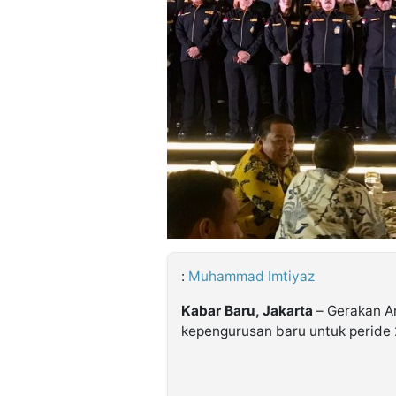
©
Kabarbaru.co
-
2026
PT.
Kabarbaru
Media
Holding
:
Muhammad Imtiyaz
Kabar Baru, Jakarta
– Gerakan A
kepengurusan baru untuk peride